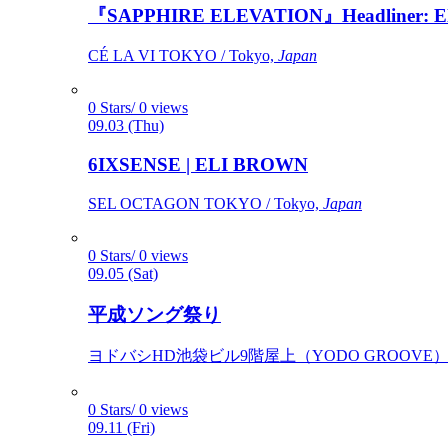
『SAPPHIRE ELEVATION』Headliner: Ely 
CÉ LA VI TOKYO / Tokyo,
Japan
0 Stars/ 0 views
09.03 (Thu)
6IXSENSE | ELI BROWN
SEL OCTAGON TOKYO / Tokyo,
Japan
0 Stars/ 0 views
09.05 (Sat)
平成ソング祭り
ヨドバシHD池袋ビル9階屋上（YODO GROOVE） / 
0 Stars/ 0 views
09.11 (Fri)