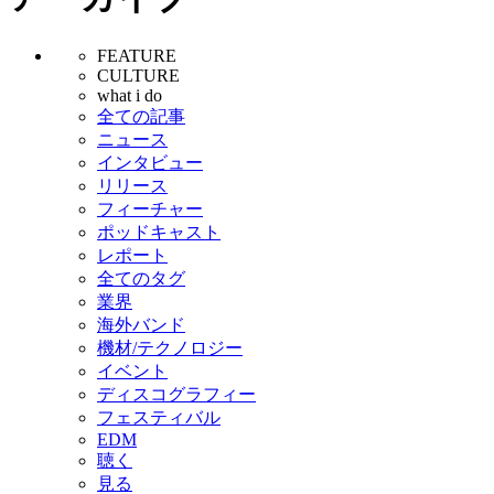
FEATURE
CULTURE
what i do
全ての記事
ニュース
インタビュー
リリース
フィーチャー
ポッドキャスト
レポート
全てのタグ
業界
海外バンド
機材/テクノロジー
イベント
ディスコグラフィー
フェスティバル
EDM
聴く
見る