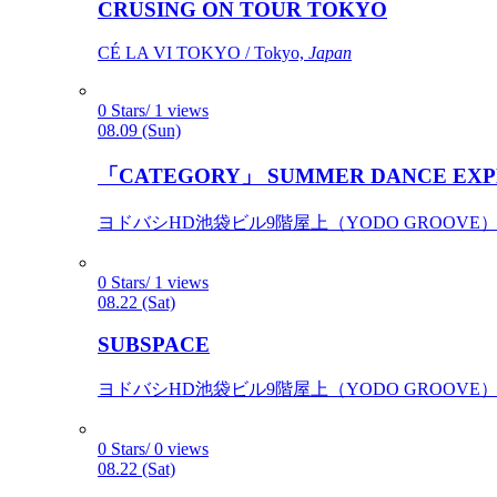
CRUSING ON TOUR TOKYO
CÉ LA VI TOKYO / Tokyo,
Japan
0 Stars/ 1 views
08.09 (Sun)
「CATEGORY」 SUMMER DANCE EXP
ヨドバシHD池袋ビル9階屋上（YODO GROOVE） / 
0 Stars/ 1 views
08.22 (Sat)
SUBSPACE
ヨドバシHD池袋ビル9階屋上（YODO GROOVE） / 
0 Stars/ 0 views
08.22 (Sat)