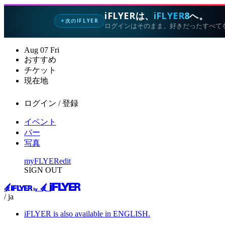
iFLYERは、
iFLYER8
へ。
次のIFLYER
✦
ログインはそのまま、好きだったすべて
Aug
07
Fri
おすすめ
チケット
現在地
ログイン / 登録
イベント
バー
写真
myFLYER
edit
SIGN OUT
/ ja
iFLYER is also available in ENGLISH.