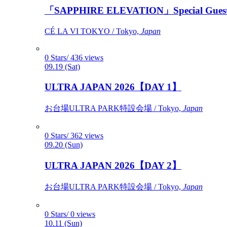
「SAPPHIRE ELEVATION」Special Gues
CÉ LA VI TOKYO / Tokyo,
Japan
0 Stars/ 436 views
09.19 (Sat)
ULTRA JAPAN 2026【DAY 1】
お台場ULTRA PARK特設会場 / Tokyo,
Japan
0 Stars/ 362 views
09.20 (Sun)
ULTRA JAPAN 2026【DAY 2】
お台場ULTRA PARK特設会場 / Tokyo,
Japan
0 Stars/ 0 views
10.11 (Sun)