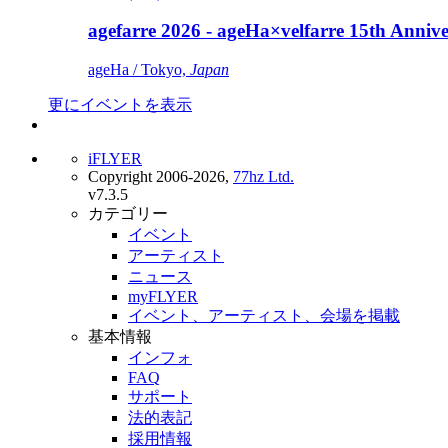
agefarre 2026 - ageHa×velfarre 15th Ann
ageHa / Tokyo,
Japan
更にイベントを表示
iFLYER
Copyright 2006-2026,
77hz Ltd.
v7.3.5
カテゴリー
イベント
アーティスト
ニュース
myFLYER
イベント、アーティスト、会場を掲載
基本情報
インフォ
FAQ
サポート
法的表記
採用情報