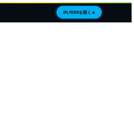
iFLYER8を開く
→