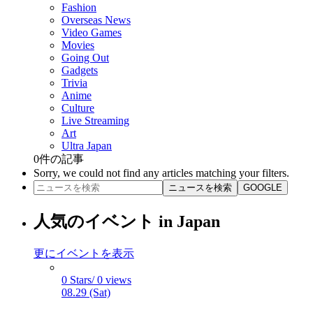
Fashion
Overseas News
Video Games
Movies
Going Out
Gadgets
Trivia
Anime
Culture
Live Streaming
Art
Ultra Japan
0
件の記事
Sorry, we could not find any articles matching your filters.
ニュースを検索
GOOGLE
人気のイベント in Japan
更にイベントを表示
0 Stars/ 0 views
08.29 (Sat)