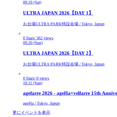
09.19 (Sat)
ULTRA JAPAN 2026【DAY 1】
お台場ULTRA PARK特設会場 / Tokyo,
Japan
0 Stars/ 362 views
09.20 (Sun)
ULTRA JAPAN 2026【DAY 2】
お台場ULTRA PARK特設会場 / Tokyo,
Japan
0 Stars/ 0 views
10.11 (Sun)
agefarre 2026 - ageHa×velfarre 15th Ann
ageHa / Tokyo,
Japan
更にイベントを表示