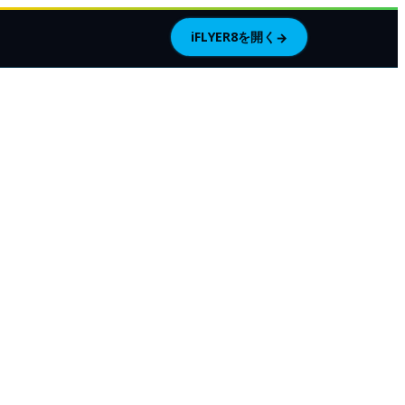
iFLYER8を開く
→