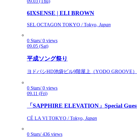
09.03 (Thu)
6IXSENSE | ELI BROWN
SEL OCTAGON TOKYO / Tokyo,
Japan
0 Stars/ 0 views
09.05 (Sat)
平成ソング祭り
ヨドバシHD池袋ビル9階屋上（YODO GROOVE） / 
0 Stars/ 0 views
09.11 (Fri)
「SAPPHIRE ELEVATION」Special Gues
CÉ LA VI TOKYO / Tokyo,
Japan
0 Stars/ 436 views