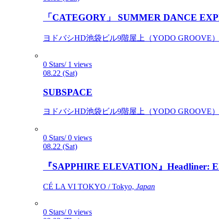
「CATEGORY」 SUMMER DANCE EXP
ヨドバシHD池袋ビル9階屋上（YODO GROOVE） / 
0 Stars/ 1 views
08.22 (Sat)
SUBSPACE
ヨドバシHD池袋ビル9階屋上（YODO GROOVE） / 
0 Stars/ 0 views
08.22 (Sat)
『SAPPHIRE ELEVATION』Headliner: Ely 
CÉ LA VI TOKYO / Tokyo,
Japan
0 Stars/ 0 views