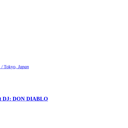
Tokyo,
Japan
t DJ: DON DIABLO