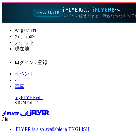
iFLYERは、
iFLYER8
へ。
次のIFLYER
✦
ログインはそのまま、好きだったすべて
Aug
07
Fri
おすすめ
チケット
現在地
ログイン / 登録
イベント
バー
写真
myFLYER
edit
SIGN OUT
/ ja
iFLYER is also available in ENGLISH.