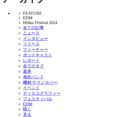
FEATURE
EDM
HiJinx Festival 2024
全ての記事
ニュース
インタビュー
リリース
フィーチャー
ポッドキャスト
レポート
全てのタグ
業界
海外バンド
機材/テクノロジー
イベント
ディスコグラフィー
フェスティバル
EDM
聴く
見る