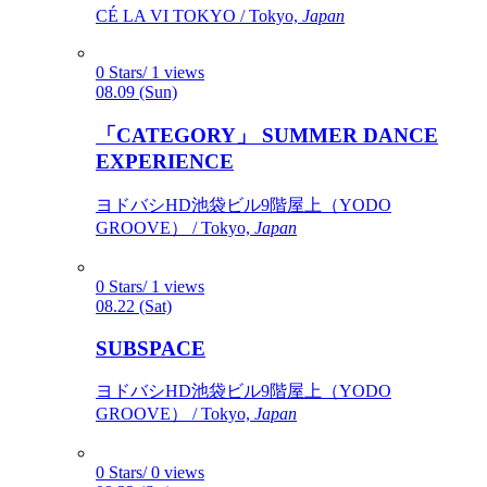
CÉ LA VI TOKYO / Tokyo,
Japan
0 Stars/ 1 views
08.09 (Sun)
「CATEGORY」 SUMMER DANCE
EXPERIENCE
ヨドバシHD池袋ビル9階屋上（YODO
GROOVE） / Tokyo,
Japan
0 Stars/ 1 views
08.22 (Sat)
SUBSPACE
ヨドバシHD池袋ビル9階屋上（YODO
GROOVE） / Tokyo,
Japan
0 Stars/ 0 views