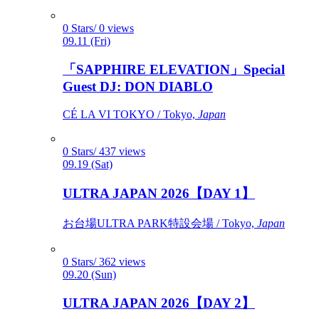
0 Stars/ 0 views
09.11 (Fri)
「SAPPHIRE ELEVATION」Special
Guest DJ: DON DIABLO
CÉ LA VI TOKYO / Tokyo,
Japan
0 Stars/ 437 views
09.19 (Sat)
ULTRA JAPAN 2026【DAY 1】
お台場ULTRA PARK特設会場 / Tokyo,
Japan
0 Stars/ 362 views
09.20 (Sun)
ULTRA JAPAN 2026【DAY 2】