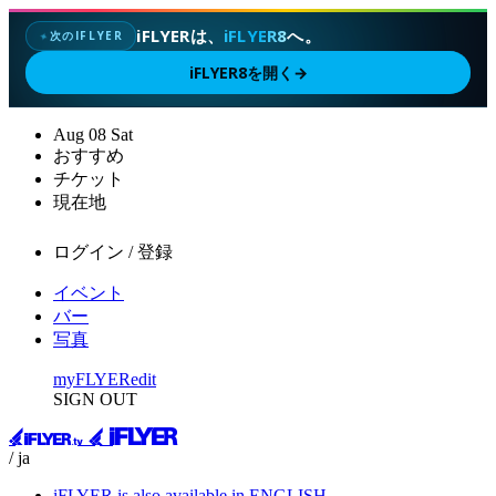
iFLYERは、
iFLYER8
へ。
次のIFLYER
✦
iFLYER8を開く
→
Aug
08
Sat
おすすめ
チケット
現在地
ログイン / 登録
イベント
バー
写真
myFLYER
edit
SIGN OUT
/ ja
iFLYER is also available in ENGLISH.