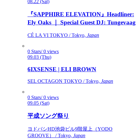
08.22 (Sat)
『SAPPHIRE ELEVATION』Headliner:
Ely Oaks ｜ Special Guest DJ: Tungevaag
CÉ LA VI TOKYO / Tokyo,
Japan
0 Stars/ 0 views
09.03 (Thu)
6IXSENSE | ELI BROWN
SEL OCTAGON TOKYO / Tokyo,
Japan
0 Stars/ 0 views
09.05 (Sat)
平成ソング祭り
ヨドバシHD池袋ビル9階屋上（YODO
GROOVE） / Tokyo,
Japan