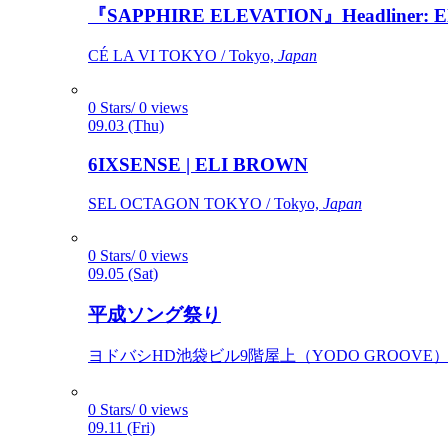
『SAPPHIRE ELEVATION』Headliner: Ely 
CÉ LA VI TOKYO / Tokyo,
Japan
0 Stars/ 0 views
09.03 (Thu)
6IXSENSE | ELI BROWN
SEL OCTAGON TOKYO / Tokyo,
Japan
0 Stars/ 0 views
09.05 (Sat)
平成ソング祭り
ヨドバシHD池袋ビル9階屋上（YODO GROOVE） / 
0 Stars/ 0 views
09.11 (Fri)