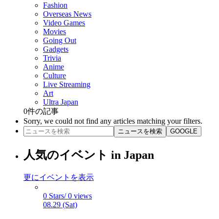
Fashion
Overseas News
Video Games
Movies
Going Out
Gadgets
Trivia
Anime
Culture
Live Streaming
Art
Ultra Japan
0
件の記事
Sorry, we could not find any articles matching your filters.
ニュースを検索
GOOGLE
人気のイベント in Japan
更にイベントを表示
0 Stars/ 0 views
08.29 (Sat)