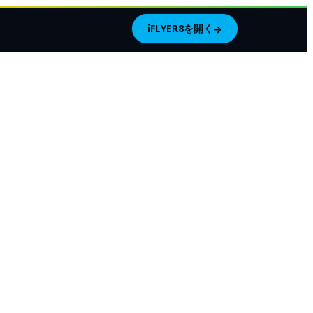
iFLYER8を開く
→