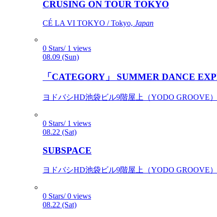
CRUSING ON TOUR TOKYO
CÉ LA VI TOKYO / Tokyo,
Japan
0 Stars/ 1 views
08.09 (Sun)
「CATEGORY」 SUMMER DANCE EXP
ヨドバシHD池袋ビル9階屋上（YODO GROOVE） / 
0 Stars/ 1 views
08.22 (Sat)
SUBSPACE
ヨドバシHD池袋ビル9階屋上（YODO GROOVE） / 
0 Stars/ 0 views
08.22 (Sat)