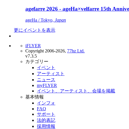
agefarre 2026 - ageHa×velfarre 15th Ann
ageHa / Tokyo,
Japan
更にイベントを表示
iFLYER
Copyright 2006-2026,
77hz Ltd.
v7.3.5
カテゴリー
イベント
アーティスト
ニュース
myFLYER
イベント、アーティスト、会場を掲載
基本情報
インフォ
FAQ
サポート
法的表記
採用情報