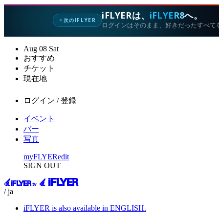
iFLYERは、
iFLYER8
へ。
次のIFLYER
✦
ログインはそのまま、好きだったすべて
Aug
08
Sat
おすすめ
チケット
現在地
ログイン / 登録
イベント
バー
写真
myFLYER
edit
SIGN OUT
/ ja
iFLYER is also available in ENGLISH.