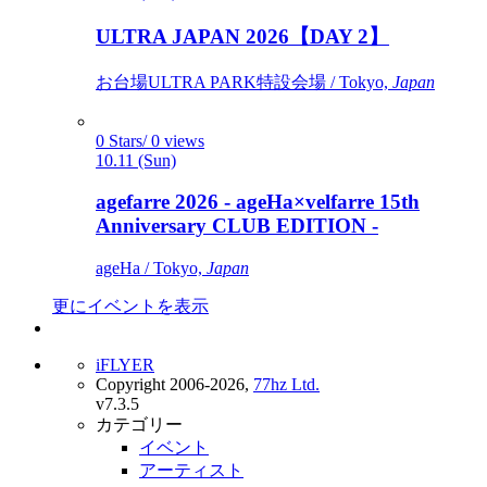
ULTRA JAPAN 2026【DAY 2】
お台場ULTRA PARK特設会場 / Tokyo,
Japan
0 Stars/ 0 views
10.11 (Sun)
agefarre 2026 - ageHa×velfarre 15th
Anniversary CLUB EDITION -
ageHa / Tokyo,
Japan
更にイベントを表示
iFLYER
Copyright 2006-2026,
77hz Ltd.
v7.3.5
カテゴリー
イベント
アーティスト