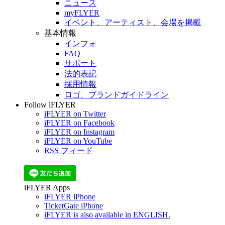
ニュース
myFLYER
イベント、アーティスト、会場を掲載
基本情報
インフォ
FAQ
サポート
法的表記
採用情報
ロゴ、ブランドガイドライン
Follow iFLYER
iFLYER on Twitter
iFLYER on Facebook
iFLYER on Instagram
iFLYER on YouTube
RSS フィード
iFLYER Apps
iFLYER iPhone
TicketGate iPhone
iFLYER is also available in ENGLISH.