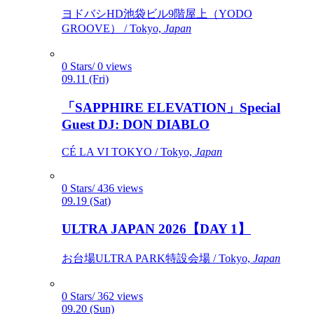
ヨドバシHD池袋ビル9階屋上（YODO
GROOVE） / Tokyo,
Japan
0 Stars/ 0 views
09.11 (Fri)
「SAPPHIRE ELEVATION」Special
Guest DJ: DON DIABLO
CÉ LA VI TOKYO / Tokyo,
Japan
0 Stars/ 436 views
09.19 (Sat)
ULTRA JAPAN 2026【DAY 1】
お台場ULTRA PARK特設会場 / Tokyo,
Japan
0 Stars/ 362 views
09.20 (Sun)