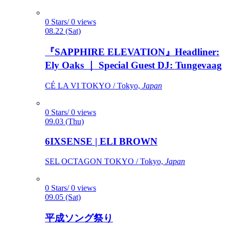
0 Stars/ 0 views
08.22 (Sat)
『SAPPHIRE ELEVATION』Headliner:
Ely Oaks ｜ Special Guest DJ: Tungevaag
CÉ LA VI TOKYO / Tokyo,
Japan
0 Stars/ 0 views
09.03 (Thu)
6IXSENSE | ELI BROWN
SEL OCTAGON TOKYO / Tokyo,
Japan
0 Stars/ 0 views
09.05 (Sat)
平成ソング祭り