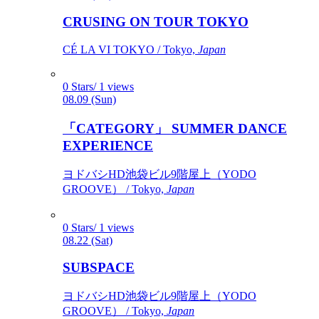
CRUSING ON TOUR TOKYO
CÉ LA VI TOKYO / Tokyo,
Japan
0 Stars/ 1 views
08.09 (Sun)
「CATEGORY」 SUMMER DANCE
EXPERIENCE
ヨドバシHD池袋ビル9階屋上（YODO
GROOVE） / Tokyo,
Japan
0 Stars/ 1 views
08.22 (Sat)
SUBSPACE
ヨドバシHD池袋ビル9階屋上（YODO
GROOVE） / Tokyo,
Japan