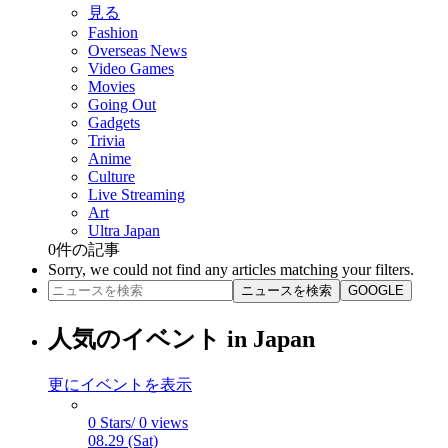
見る
Fashion
Overseas News
Video Games
Movies
Going Out
Gadgets
Trivia
Anime
Culture
Live Streaming
Art
Ultra Japan
0
件の記事
Sorry, we could not find any articles matching your filters.
ニュースを検索
GOOGLE
人気のイベント in Japan
更にイベントを表示
0 Stars/ 0 views
08.29 (Sat)