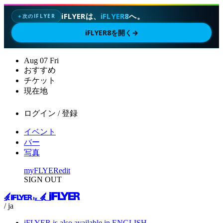
iFLYERは、
iFLYER8
へ。
次のIFLYER
✦
iFLYER8を開く
→
Aug
07
Fri
おすすめ
チケット
現在地
ログイン / 登録
イベント
バー
写真
myFLYER
edit
SIGN OUT
/ ja
iFLYER is also available in ENGLISH.