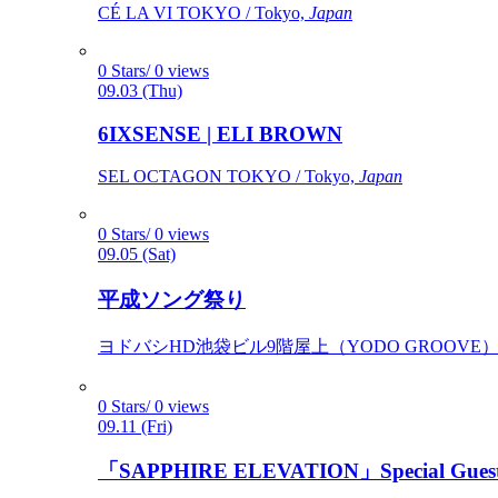
CÉ LA VI TOKYO / Tokyo,
Japan
0 Stars/ 0 views
09.03 (Thu)
6IXSENSE | ELI BROWN
SEL OCTAGON TOKYO / Tokyo,
Japan
0 Stars/ 0 views
09.05 (Sat)
平成ソング祭り
ヨドバシHD池袋ビル9階屋上（YODO GROOVE） / 
0 Stars/ 0 views
09.11 (Fri)
「SAPPHIRE ELEVATION」Special Gues