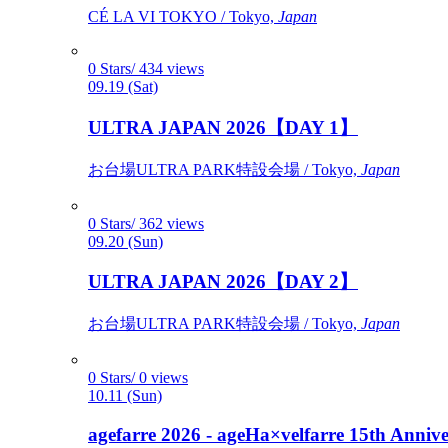
CÉ LA VI TOKYO / Tokyo,
Japan
0 Stars/ 434 views
09.19 (Sat)
ULTRA JAPAN 2026【DAY 1】
お台場ULTRA PARK特設会場 / Tokyo,
Japan
0 Stars/ 362 views
09.20 (Sun)
ULTRA JAPAN 2026【DAY 2】
お台場ULTRA PARK特設会場 / Tokyo,
Japan
0 Stars/ 0 views
10.11 (Sun)
agefarre 2026 - ageHa×velfarre 15th Ann