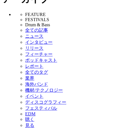
FEATURE
FESTIVALS
Drum & Bass
全ての記事
ニュース
インタビュー
リリース
フィーチャー
ポッドキャスト
レポート
全てのタグ
業界
海外バンド
機材/テクノロジー
イベント
ディスコグラフィー
フェスティバル
EDM
聴く
見る