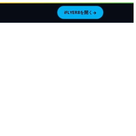
iFLYER8を開く
→