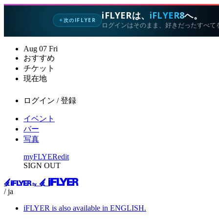
iFLYERは、
iFLYER8
へ。
次のIFLYER
✦
ログインはそのまま、好きだったすべて
Aug
07
Fri
おすすめ
チケット
現在地
ログイン / 登録
イベント
バー
写真
myFLYER
edit
SIGN OUT
/ ja
iFLYER is also available in ENGLISH.