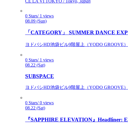
CÉ LA VI TOKYO / Tokyo,
Japan
0 Stars/ 1 views
08.09 (Sun)
「CATEGORY」 SUMMER DANCE EXP
ヨドバシHD池袋ビル9階屋上（YODO GROOVE） / 
0 Stars/ 1 views
08.22 (Sat)
SUBSPACE
ヨドバシHD池袋ビル9階屋上（YODO GROOVE） / 
0 Stars/ 0 views
08.22 (Sat)
『SAPPHIRE ELEVATION』Headliner: Ely 