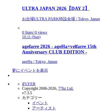
ULTRA JAPAN 2026【DAY 2】
お台場ULTRA PARK特設会場 / Tokyo,
Japan
0 Stars/ 0 views
10.11 (Sun)
agefarre 2026 - ageHa×velfarre 15th
Anniversary CLUB EDITION -
ageHa / Tokyo,
Japan
更にイベントを表示
iFLYER
Copyright 2006-2026,
77hz Ltd.
v7.3.5
カテゴリー
イベント
アーティスト