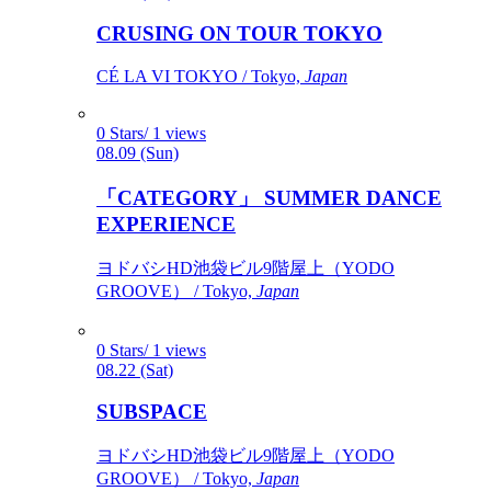
CRUSING ON TOUR TOKYO
CÉ LA VI TOKYO / Tokyo,
Japan
0 Stars/ 1 views
08.09 (Sun)
「CATEGORY」 SUMMER DANCE
EXPERIENCE
ヨドバシHD池袋ビル9階屋上（YODO
GROOVE） / Tokyo,
Japan
0 Stars/ 1 views
08.22 (Sat)
SUBSPACE
ヨドバシHD池袋ビル9階屋上（YODO
GROOVE） / Tokyo,
Japan