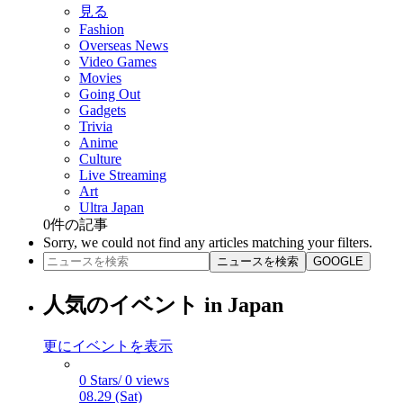
見る
Fashion
Overseas News
Video Games
Movies
Going Out
Gadgets
Trivia
Anime
Culture
Live Streaming
Art
Ultra Japan
0
件の記事
Sorry, we could not find any articles matching your filters.
ニュースを検索
GOOGLE
人気のイベント in Japan
更にイベントを表示
0 Stars/ 0 views
08.29 (Sat)