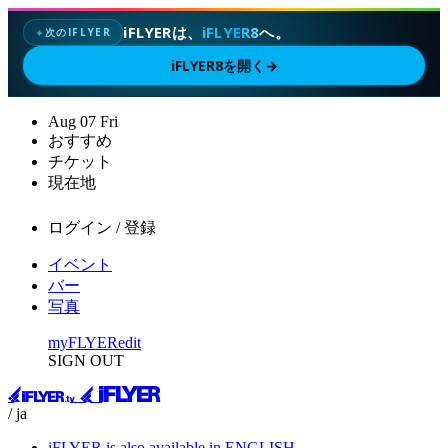
iFLYERは、
iFLYER8
へ。
次のIFLYER
✦
iFLYER8を開く
→
Aug
07
Fri
おすすめ
チケット
現在地
ログイン / 登録
イベント
バー
写真
myFLYER
edit
SIGN OUT
/ ja
iFLYER is also available in ENGLISH.