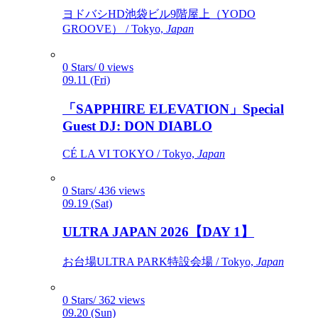
ヨドバシHD池袋ビル9階屋上（YODO
GROOVE） / Tokyo,
Japan
0 Stars/ 0 views
09.11 (Fri)
「SAPPHIRE ELEVATION」Special
Guest DJ: DON DIABLO
CÉ LA VI TOKYO / Tokyo,
Japan
0 Stars/ 436 views
09.19 (Sat)
ULTRA JAPAN 2026【DAY 1】
お台場ULTRA PARK特設会場 / Tokyo,
Japan
0 Stars/ 362 views
09.20 (Sun)