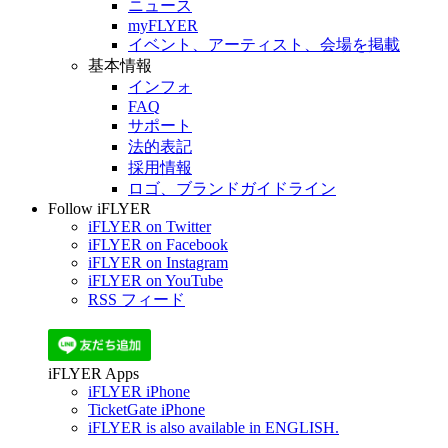
ニュース
myFLYER
イベント、アーティスト、会場を掲載
基本情報
インフォ
FAQ
サポート
法的表記
採用情報
ロゴ、ブランドガイドライン
Follow iFLYER
iFLYER on Twitter
iFLYER on Facebook
iFLYER on Instagram
iFLYER on YouTube
RSS フィード
iFLYER Apps
iFLYER iPhone
TicketGate iPhone
iFLYER is also available in ENGLISH.