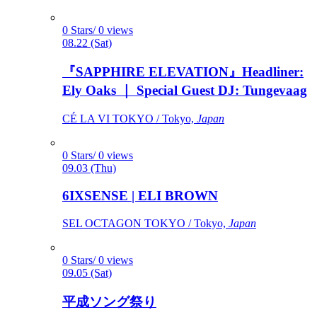
0 Stars/ 0 views
08.22 (Sat)
『SAPPHIRE ELEVATION』Headliner:
Ely Oaks ｜ Special Guest DJ: Tungevaag
CÉ LA VI TOKYO / Tokyo,
Japan
0 Stars/ 0 views
09.03 (Thu)
6IXSENSE | ELI BROWN
SEL OCTAGON TOKYO / Tokyo,
Japan
0 Stars/ 0 views
09.05 (Sat)
平成ソング祭り