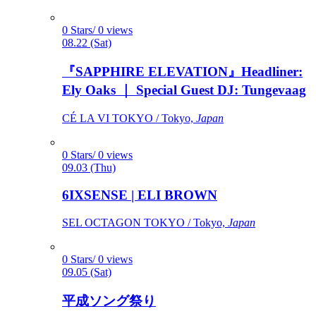
0 Stars/ 0 views
08.22 (Sat)
『SAPPHIRE ELEVATION』Headliner:
Ely Oaks ｜ Special Guest DJ: Tungevaag
CÉ LA VI TOKYO / Tokyo,
Japan
0 Stars/ 0 views
09.03 (Thu)
6IXSENSE | ELI BROWN
SEL OCTAGON TOKYO / Tokyo,
Japan
0 Stars/ 0 views
09.05 (Sat)
平成ソング祭り