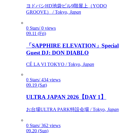
ヨドバシHD池袋ビル9階屋上（YODO
GROOVE） / Tokyo,
Japan
0 Stars/ 0 views
09.11 (Fri)
「SAPPHIRE ELEVATION」Special
Guest DJ: DON DIABLO
CÉ LA VI TOKYO / Tokyo,
Japan
0 Stars/ 434 views
09.19 (Sat)
ULTRA JAPAN 2026【DAY 1】
お台場ULTRA PARK特設会場 / Tokyo,
Japan
0 Stars/ 362 views
09.20 (Sun)