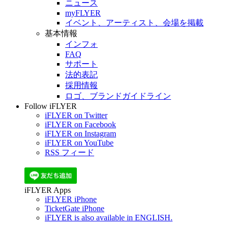
ニュース
myFLYER
イベント、アーティスト、会場を掲載
基本情報
インフォ
FAQ
サポート
法的表記
採用情報
ロゴ、ブランドガイドライン
Follow iFLYER
iFLYER on Twitter
iFLYER on Facebook
iFLYER on Instagram
iFLYER on YouTube
RSS フィード
iFLYER Apps
iFLYER iPhone
TicketGate iPhone
iFLYER is also available in ENGLISH.