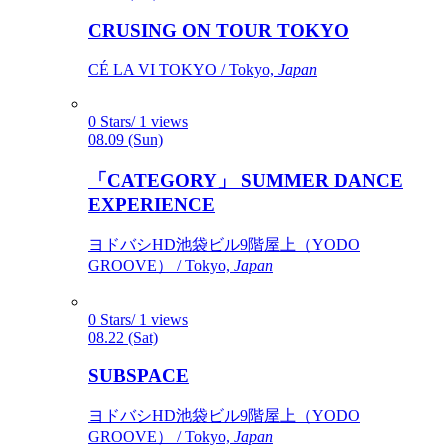
CRUSING ON TOUR TOKYO
CÉ LA VI TOKYO / Tokyo,
Japan
0 Stars/ 1 views
08.09 (Sun)
「CATEGORY」 SUMMER DANCE
EXPERIENCE
ヨドバシHD池袋ビル9階屋上（YODO
GROOVE） / Tokyo,
Japan
0 Stars/ 1 views
08.22 (Sat)
SUBSPACE
ヨドバシHD池袋ビル9階屋上（YODO
GROOVE） / Tokyo,
Japan