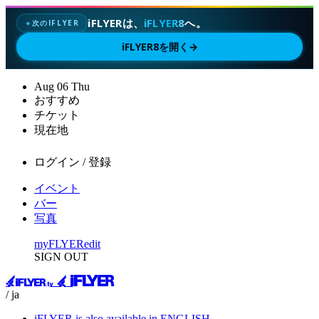
iFLYERは、
iFLYER8
へ。
次のIFLYER
✦
iFLYER8を開く
→
Aug
06
Thu
おすすめ
チケット
現在地
ログイン / 登録
イベント
バー
写真
myFLYER
edit
SIGN OUT
/ ja
iFLYER is also available in ENGLISH.