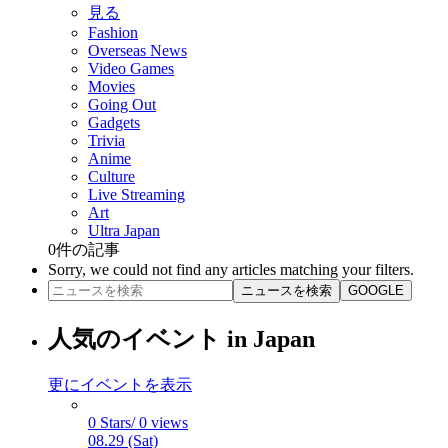
見る
Fashion
Overseas News
Video Games
Movies
Going Out
Gadgets
Trivia
Anime
Culture
Live Streaming
Art
Ultra Japan
0
件の記事
Sorry, we could not find any articles matching your filters.
ニュースを検索
GOOGLE
人気のイベント in Japan
更にイベントを表示
0 Stars/ 0 views
08.29 (Sat)