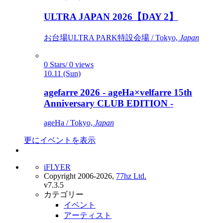
ULTRA JAPAN 2026【DAY 2】
お台場ULTRA PARK特設会場 / Tokyo,
Japan
0 Stars/ 0 views
10.11 (Sun)
agefarre 2026 - ageHa×velfarre 15th
Anniversary CLUB EDITION -
ageHa / Tokyo,
Japan
更にイベントを表示
iFLYER
Copyright 2006-2026,
77hz Ltd.
v7.3.5
カテゴリー
イベント
アーティスト