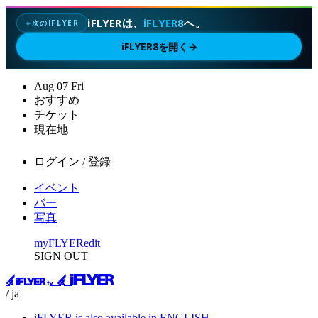
iFLYERは、
iFLYER8
へ。
次のIFLYER
✦
iFLYER8を開く
→
Aug
07
Fri
おすすめ
チケット
現在地
ログイン / 登録
イベント
バー
写真
myFLYER
edit
SIGN OUT
/ ja
iFLYER is also available in ENGLISH.