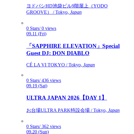
ヨドバシHD池袋ビル9階屋上（YODO
GROOVE） / Tokyo,
Japan
0 Stars/ 0 views
09.11 (Fri)
「SAPPHIRE ELEVATION」Special
Guest DJ: DON DIABLO
CÉ LA VI TOKYO / Tokyo,
Japan
0 Stars/ 436 views
09.19 (Sat)
ULTRA JAPAN 2026【DAY 1】
お台場ULTRA PARK特設会場 / Tokyo,
Japan
0 Stars/ 362 views
09.20 (Sun)