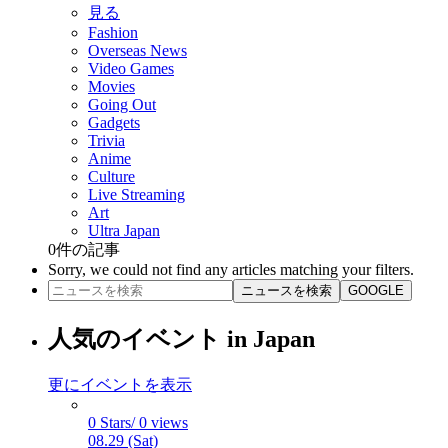
見る
Fashion
Overseas News
Video Games
Movies
Going Out
Gadgets
Trivia
Anime
Culture
Live Streaming
Art
Ultra Japan
0
件の記事
Sorry, we could not find any articles matching your filters.
ニュースを検索
GOOGLE
人気のイベント in Japan
更にイベントを表示
0 Stars/ 0 views
08.29 (Sat)