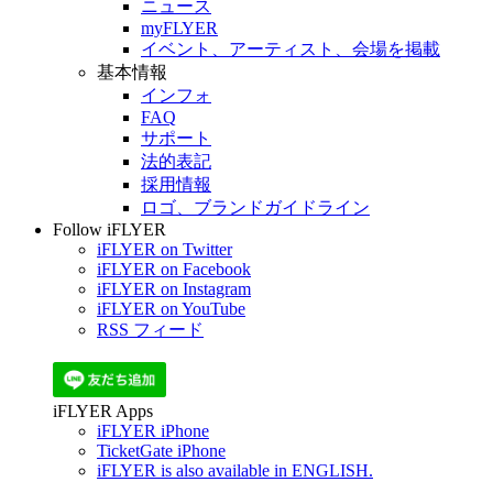
ニュース
myFLYER
イベント、アーティスト、会場を掲載
基本情報
インフォ
FAQ
サポート
法的表記
採用情報
ロゴ、ブランドガイドライン
Follow iFLYER
iFLYER on Twitter
iFLYER on Facebook
iFLYER on Instagram
iFLYER on YouTube
RSS フィード
iFLYER Apps
iFLYER iPhone
TicketGate iPhone
iFLYER is also available in ENGLISH.