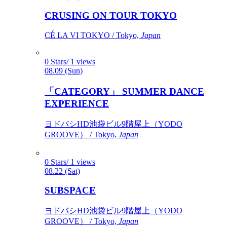
CRUSING ON TOUR TOKYO
CÉ LA VI TOKYO / Tokyo,
Japan
0 Stars/ 1 views
08.09 (Sun)
「CATEGORY」 SUMMER DANCE
EXPERIENCE
ヨドバシHD池袋ビル9階屋上（YODO
GROOVE） / Tokyo,
Japan
0 Stars/ 1 views
08.22 (Sat)
SUBSPACE
ヨドバシHD池袋ビル9階屋上（YODO
GROOVE） / Tokyo,
Japan