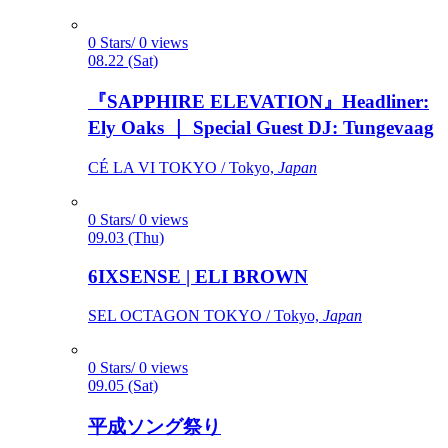
0 Stars/ 0 views
08.22 (Sat)
『SAPPHIRE ELEVATION』Headliner:
Ely Oaks ｜ Special Guest DJ: Tungevaag
CÉ LA VI TOKYO / Tokyo,
Japan
0 Stars/ 0 views
09.03 (Thu)
6IXSENSE | ELI BROWN
SEL OCTAGON TOKYO / Tokyo,
Japan
0 Stars/ 0 views
09.05 (Sat)
平成ソング祭り