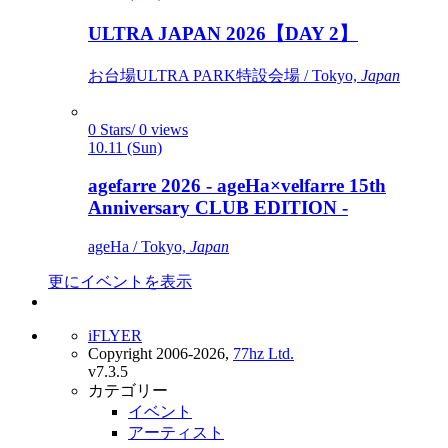
ULTRA JAPAN 2026【DAY 2】
お台場ULTRA PARK特設会場 / Tokyo,
Japan
0 Stars/ 0 views
10.11 (Sun)
agefarre 2026 - ageHa×velfarre 15th
Anniversary CLUB EDITION -
ageHa / Tokyo,
Japan
更にイベントを表示
iFLYER
Copyright 2006-2026,
77hz Ltd.
v7.3.5
カテゴリー
イベント
アーティスト