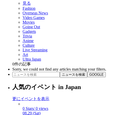
見る
Fashion
Overseas News
Video Games
Movies
Going Out
Gadgets
Trivia
Anime
Culture
Live Streaming
Art
Ultra Japan
0
件の記事
Sorry, we could not find any articles matching your filters.
ニュースを検索
GOOGLE
人気のイベント in Japan
更にイベントを表示
0 Stars/ 0 views
08.29 (Sat)