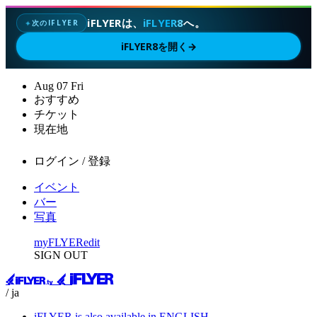
iFLYERは、
iFLYER8
へ。
次のIFLYER
✦
iFLYER8を開く
→
Aug
07
Fri
おすすめ
チケット
現在地
ログイン / 登録
イベント
バー
写真
myFLYER
edit
SIGN OUT
/ ja
iFLYER is also available in ENGLISH.