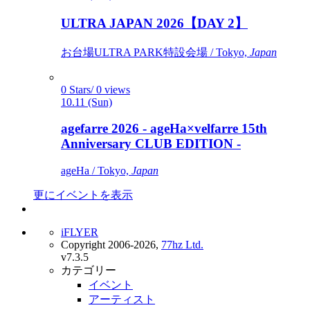
ULTRA JAPAN 2026【DAY 2】
お台場ULTRA PARK特設会場 / Tokyo,
Japan
0 Stars/ 0 views
10.11 (Sun)
agefarre 2026 - ageHa×velfarre 15th
Anniversary CLUB EDITION -
ageHa / Tokyo,
Japan
更にイベントを表示
iFLYER
Copyright 2006-2026,
77hz Ltd.
v7.3.5
カテゴリー
イベント
アーティスト