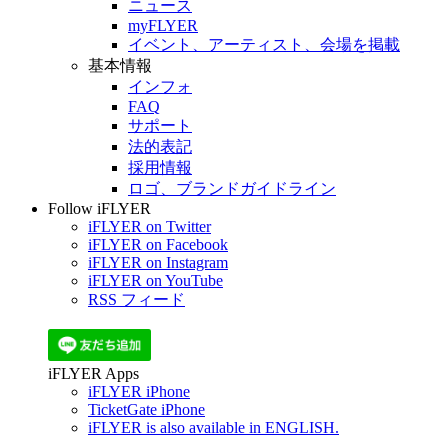
ニュース
myFLYER
イベント、アーティスト、会場を掲載
基本情報
インフォ
FAQ
サポート
法的表記
採用情報
ロゴ、ブランドガイドライン
Follow iFLYER
iFLYER on Twitter
iFLYER on Facebook
iFLYER on Instagram
iFLYER on YouTube
RSS フィード
iFLYER Apps
iFLYER iPhone
TicketGate iPhone
iFLYER is also available in ENGLISH.