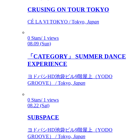
CRUSING ON TOUR TOKYO
CÉ LA VI TOKYO / Tokyo,
Japan
0 Stars/ 1 views
08.09 (Sun)
「CATEGORY」 SUMMER DANCE
EXPERIENCE
ヨドバシHD池袋ビル9階屋上（YODO
GROOVE） / Tokyo,
Japan
0 Stars/ 1 views
08.22 (Sat)
SUBSPACE
ヨドバシHD池袋ビル9階屋上（YODO
GROOVE） / Tokyo,
Japan