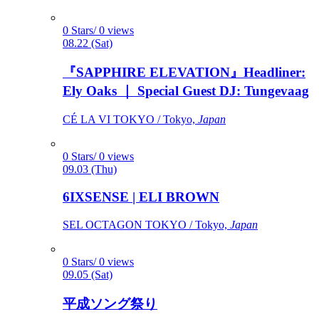
0 Stars/ 0 views
08.22 (Sat)
『SAPPHIRE ELEVATION』Headliner:
Ely Oaks ｜ Special Guest DJ: Tungevaag
CÉ LA VI TOKYO / Tokyo,
Japan
0 Stars/ 0 views
09.03 (Thu)
6IXSENSE | ELI BROWN
SEL OCTAGON TOKYO / Tokyo,
Japan
0 Stars/ 0 views
09.05 (Sat)
平成ソング祭り