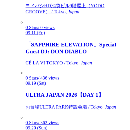
ヨドバシHD池袋ビル9階屋上（YODO
GROOVE） / Tokyo,
Japan
0 Stars/ 0 views
09.11 (Fri)
「SAPPHIRE ELEVATION」Special
Guest DJ: DON DIABLO
CÉ LA VI TOKYO / Tokyo,
Japan
0 Stars/ 436 views
09.19 (Sat)
ULTRA JAPAN 2026【DAY 1】
お台場ULTRA PARK特設会場 / Tokyo,
Japan
0 Stars/ 362 views
09.20 (Sun)