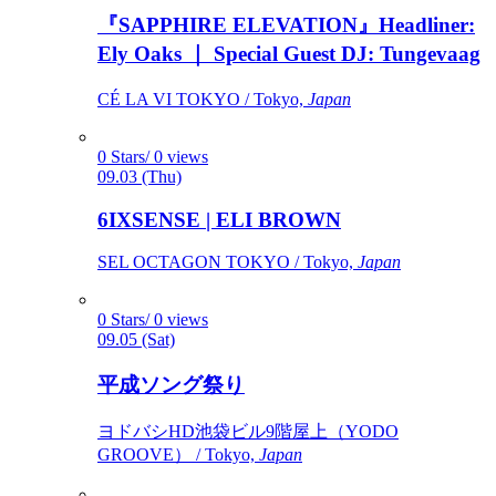
『SAPPHIRE ELEVATION』Headliner:
Ely Oaks ｜ Special Guest DJ: Tungevaag
CÉ LA VI TOKYO / Tokyo,
Japan
0 Stars/ 0 views
09.03 (Thu)
6IXSENSE | ELI BROWN
SEL OCTAGON TOKYO / Tokyo,
Japan
0 Stars/ 0 views
09.05 (Sat)
平成ソング祭り
ヨドバシHD池袋ビル9階屋上（YODO
GROOVE） / Tokyo,
Japan