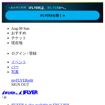
iFLYERは、
iFLYER8
へ。
次のIFLYER
✦
iFLYER8を開く
→
Aug
09
Sun
おすすめ
チケット
現在地
ログイン / 登録
イベント
バー
写真
myFLYER
edit
SIGN OUT
/ ja
iFLYER is also available in ENGLISH.