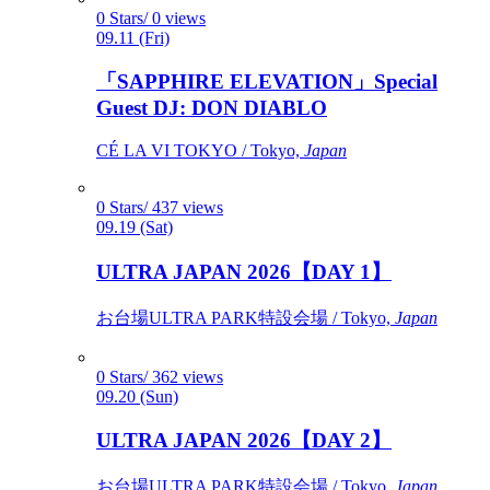
0 Stars/ 0 views
09.11 (Fri)
「SAPPHIRE ELEVATION」Special
Guest DJ: DON DIABLO
CÉ LA VI TOKYO / Tokyo,
Japan
0 Stars/ 437 views
09.19 (Sat)
ULTRA JAPAN 2026【DAY 1】
お台場ULTRA PARK特設会場 / Tokyo,
Japan
0 Stars/ 362 views
09.20 (Sun)
ULTRA JAPAN 2026【DAY 2】
お台場ULTRA PARK特設会場 / Tokyo,
Japan