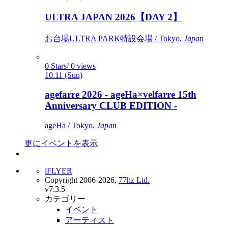
ULTRA JAPAN 2026【DAY 2】
お台場ULTRA PARK特設会場 / Tokyo,
Japan
0 Stars/ 0 views
10.11 (Sun)
agefarre 2026 - ageHa×velfarre 15th
Anniversary CLUB EDITION -
ageHa / Tokyo,
Japan
更にイベントを表示
iFLYER
Copyright 2006-2026,
77hz Ltd.
v7.3.5
カテゴリー
イベント
アーティスト