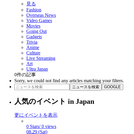
見る
Fashion
Overseas News
Video Games
Movies
Going Out
Gadgets
Trivia
Anime
Culture
Live Streaming
Art
Ultra Japan
0
件の記事
Sorry, we could not find any articles matching your filters.
ニュースを検索
GOOGLE
人気のイベント in Japan
更にイベントを表示
0 Stars/ 0 views
08.29 (Sat)