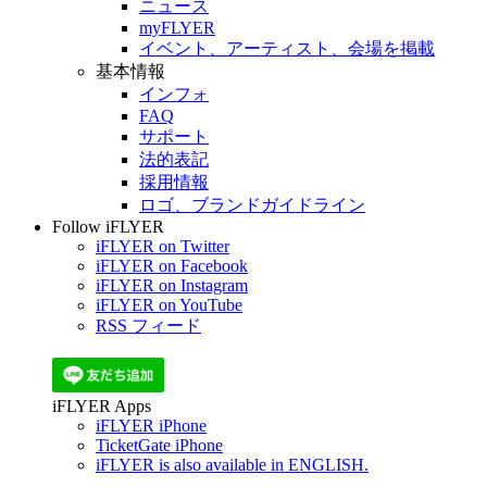
ニュース
myFLYER
イベント、アーティスト、会場を掲載
基本情報
インフォ
FAQ
サポート
法的表記
採用情報
ロゴ、ブランドガイドライン
Follow iFLYER
iFLYER on Twitter
iFLYER on Facebook
iFLYER on Instagram
iFLYER on YouTube
RSS フィード
iFLYER Apps
iFLYER iPhone
TicketGate iPhone
iFLYER is also available in ENGLISH.