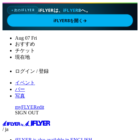
iFLYERは、
iFLYER8
へ。
次のIFLYER
✦
iFLYER8を開く
→
Aug
07
Fri
おすすめ
チケット
現在地
ログイン / 登録
イベント
バー
写真
myFLYER
edit
SIGN OUT
/ ja
iFLYER is also available in ENGLISH.