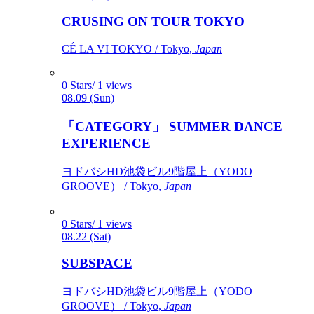
CRUSING ON TOUR TOKYO
CÉ LA VI TOKYO / Tokyo,
Japan
0 Stars/ 1 views
08.09 (Sun)
「CATEGORY」 SUMMER DANCE
EXPERIENCE
ヨドバシHD池袋ビル9階屋上（YODO
GROOVE） / Tokyo,
Japan
0 Stars/ 1 views
08.22 (Sat)
SUBSPACE
ヨドバシHD池袋ビル9階屋上（YODO
GROOVE） / Tokyo,
Japan