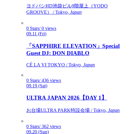
ヨドバシHD池袋ビル9階屋上（YODO
GROOVE） / Tokyo,
Japan
0 Stars/ 0 views
09.11 (Fri)
「SAPPHIRE ELEVATION」Special
Guest DJ: DON DIABLO
CÉ LA VI TOKYO / Tokyo,
Japan
0 Stars/ 436 views
09.19 (Sat)
ULTRA JAPAN 2026【DAY 1】
お台場ULTRA PARK特設会場 / Tokyo,
Japan
0 Stars/ 362 views
09.20 (Sun)