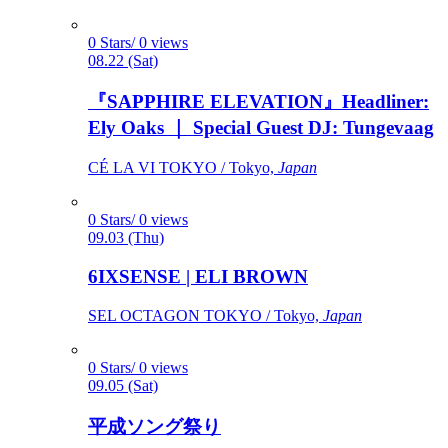
0 Stars/ 0 views
08.22 (Sat)
『SAPPHIRE ELEVATION』Headliner:
Ely Oaks ｜ Special Guest DJ: Tungevaag
CÉ LA VI TOKYO / Tokyo,
Japan
0 Stars/ 0 views
09.03 (Thu)
6IXSENSE | ELI BROWN
SEL OCTAGON TOKYO / Tokyo,
Japan
0 Stars/ 0 views
09.05 (Sat)
平成ソング祭り