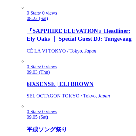
0 Stars/ 0 views
08.22 (Sat)
『SAPPHIRE ELEVATION』Headliner:
Ely Oaks ｜ Special Guest DJ: Tungevaag
CÉ LA VI TOKYO / Tokyo,
Japan
0 Stars/ 0 views
09.03 (Thu)
6IXSENSE | ELI BROWN
SEL OCTAGON TOKYO / Tokyo,
Japan
0 Stars/ 0 views
09.05 (Sat)
平成ソング祭り