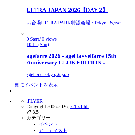
ULTRA JAPAN 2026【DAY 2】
お台場ULTRA PARK特設会場 / Tokyo,
Japan
0 Stars/ 0 views
10.11 (Sun)
agefarre 2026 - ageHa×velfarre 15th
Anniversary CLUB EDITION -
ageHa / Tokyo,
Japan
更にイベントを表示
iFLYER
Copyright 2006-2026,
77hz Ltd.
v7.3.5
カテゴリー
イベント
アーティスト