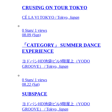
CRUSING ON TOUR TOKYO
CÉ LA VI TOKYO / Tokyo,
Japan
0 Stars/ 1 views
08.09 (Sun)
「CATEGORY」 SUMMER DANCE
EXPERIENCE
ヨドバシHD池袋ビル9階屋上（YODO
GROOVE） / Tokyo,
Japan
0 Stars/ 1 views
08.22 (Sat)
SUBSPACE
ヨドバシHD池袋ビル9階屋上（YODO
GROOVE） / Tokyo,
Japan