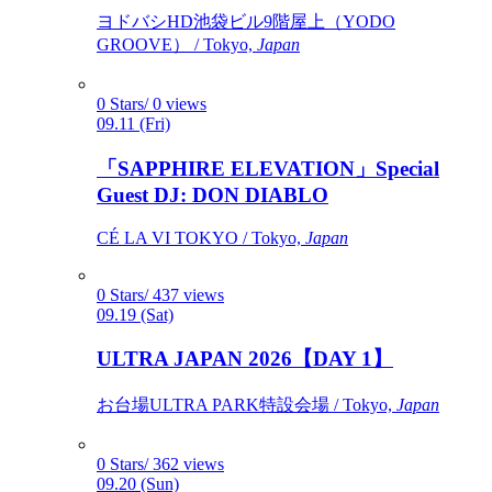
ヨドバシHD池袋ビル9階屋上（YODO
GROOVE） / Tokyo,
Japan
0 Stars/ 0 views
09.11 (Fri)
「SAPPHIRE ELEVATION」Special
Guest DJ: DON DIABLO
CÉ LA VI TOKYO / Tokyo,
Japan
0 Stars/ 437 views
09.19 (Sat)
ULTRA JAPAN 2026【DAY 1】
お台場ULTRA PARK特設会場 / Tokyo,
Japan
0 Stars/ 362 views
09.20 (Sun)