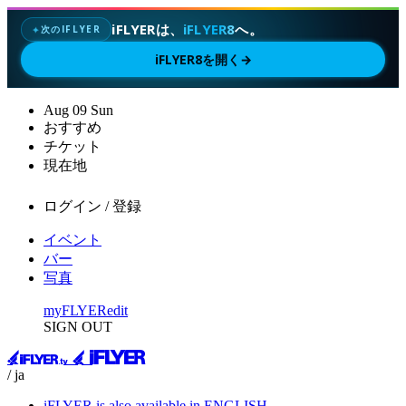
iFLYERは、
iFLYER8
へ。
次のIFLYER
✦
iFLYER8を開く
→
Aug
09
Sun
おすすめ
チケット
現在地
ログイン / 登録
イベント
バー
写真
myFLYER
edit
SIGN OUT
/ ja
iFLYER is also available in ENGLISH.