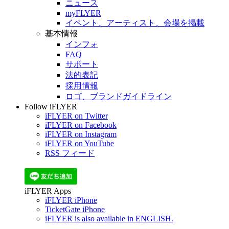
ニュース
myFLYER
イベント、アーティスト、会場を掲載
基本情報
インフォ
FAQ
サポート
法的表記
採用情報
ロゴ、ブランドガイドライン
Follow iFLYER
iFLYER on Twitter
iFLYER on Facebook
iFLYER on Instagram
iFLYER on YouTube
RSS フィード
iFLYER Apps
iFLYER iPhone
TicketGate iPhone
iFLYER is also available in ENGLISH.