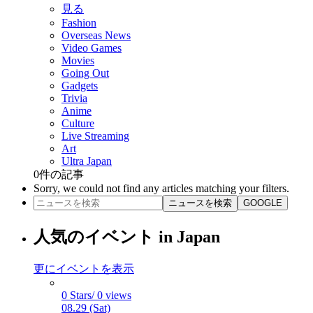
見る
Fashion
Overseas News
Video Games
Movies
Going Out
Gadgets
Trivia
Anime
Culture
Live Streaming
Art
Ultra Japan
0
件の記事
Sorry, we could not find any articles matching your filters.
ニュースを検索
GOOGLE
人気のイベント in Japan
更にイベントを表示
0 Stars/ 0 views
08.29 (Sat)