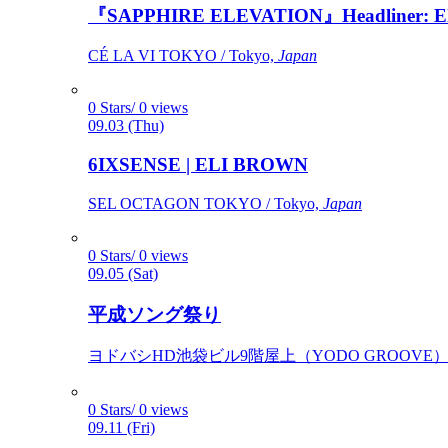
『SAPPHIRE ELEVATION』Headliner: Ely 
CÉ LA VI TOKYO / Tokyo,
Japan
0 Stars/ 0 views
09.03 (Thu)
6IXSENSE | ELI BROWN
SEL OCTAGON TOKYO / Tokyo,
Japan
0 Stars/ 0 views
09.05 (Sat)
平成ソング祭り
ヨドバシHD池袋ビル9階屋上（YODO GROOVE） / 
0 Stars/ 0 views
09.11 (Fri)