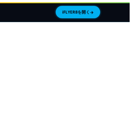
iFLYER8を開く
→