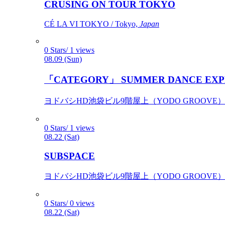
CRUSING ON TOUR TOKYO
CÉ LA VI TOKYO / Tokyo,
Japan
0 Stars/ 1 views
08.09 (Sun)
「CATEGORY」 SUMMER DANCE EXP
ヨドバシHD池袋ビル9階屋上（YODO GROOVE） / 
0 Stars/ 1 views
08.22 (Sat)
SUBSPACE
ヨドバシHD池袋ビル9階屋上（YODO GROOVE） / 
0 Stars/ 0 views
08.22 (Sat)