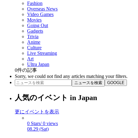
Fashion
Overseas News
Video Games
Movies
Going Out
Gadgets
Trivia
Anime
Culture
Live Streaming
Art
Ultra Japan
0
件の記事
Sorry, we could not find any articles matching your filters.
ニュースを検索
GOOGLE
人気のイベント in Japan
更にイベントを表示
0 Stars/ 0 views
08.29 (Sat)