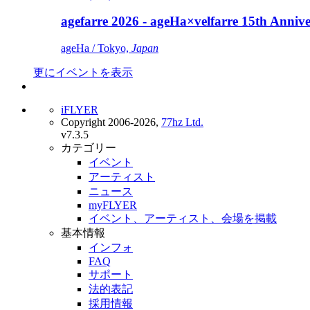
agefarre 2026 - ageHa×velfarre 15th Ann
ageHa / Tokyo,
Japan
更にイベントを表示
iFLYER
Copyright 2006-2026,
77hz Ltd.
v7.3.5
カテゴリー
イベント
アーティスト
ニュース
myFLYER
イベント、アーティスト、会場を掲載
基本情報
インフォ
FAQ
サポート
法的表記
採用情報