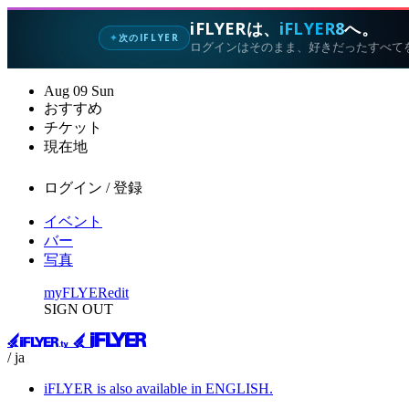
iFLYERは、
iFLYER8
へ。
次のIFLYER
✦
ログインはそのまま、好きだったすべて
Aug
09
Sun
おすすめ
チケット
現在地
ログイン / 登録
イベント
バー
写真
myFLYER
edit
SIGN OUT
/ ja
iFLYER is also available in ENGLISH.