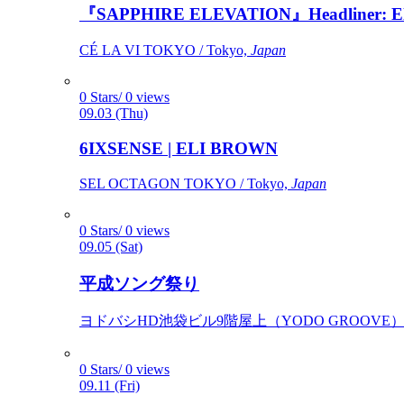
『SAPPHIRE ELEVATION』Headliner: Ely 
CÉ LA VI TOKYO / Tokyo,
Japan
0 Stars/ 0 views
09.03 (Thu)
6IXSENSE | ELI BROWN
SEL OCTAGON TOKYO / Tokyo,
Japan
0 Stars/ 0 views
09.05 (Sat)
平成ソング祭り
ヨドバシHD池袋ビル9階屋上（YODO GROOVE） / 
0 Stars/ 0 views
09.11 (Fri)