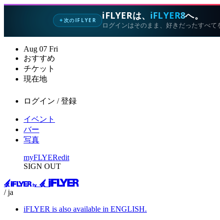
iFLYERは、
iFLYER8
へ。
次のIFLYER
✦
ログインはそのまま、好きだったすべて
Aug
07
Fri
おすすめ
チケット
現在地
ログイン / 登録
イベント
バー
写真
myFLYER
edit
SIGN OUT
/ ja
iFLYER is also available in ENGLISH.