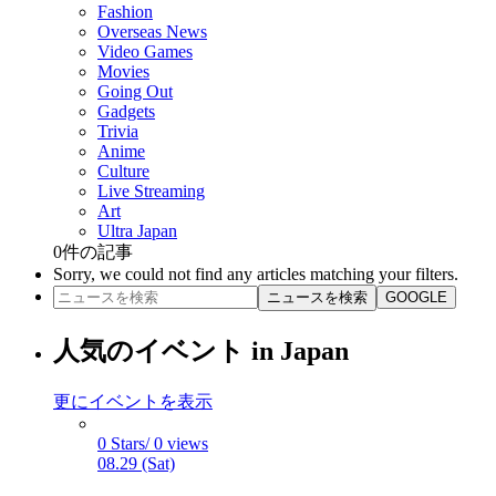
Fashion
Overseas News
Video Games
Movies
Going Out
Gadgets
Trivia
Anime
Culture
Live Streaming
Art
Ultra Japan
0
件の記事
Sorry, we could not find any articles matching your filters.
ニュースを検索
GOOGLE
人気のイベント in Japan
更にイベントを表示
0 Stars/ 0 views
08.29 (Sat)