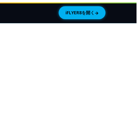
iFLYER8を開く
→