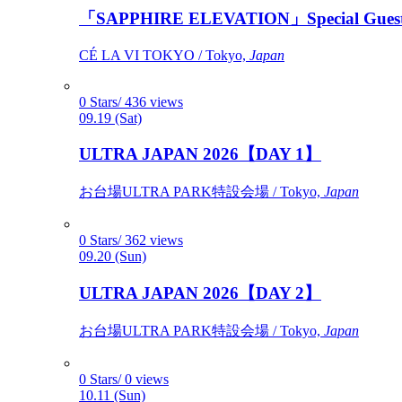
「SAPPHIRE ELEVATION」Special Gues
CÉ LA VI TOKYO / Tokyo,
Japan
0 Stars/ 436 views
09.19 (Sat)
ULTRA JAPAN 2026【DAY 1】
お台場ULTRA PARK特設会場 / Tokyo,
Japan
0 Stars/ 362 views
09.20 (Sun)
ULTRA JAPAN 2026【DAY 2】
お台場ULTRA PARK特設会場 / Tokyo,
Japan
0 Stars/ 0 views
10.11 (Sun)