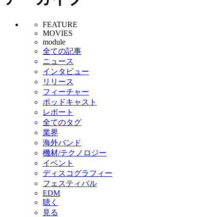
FEATURE
MOVIES
module
全ての記事
ニュース
インタビュー
リリース
フィーチャー
ポッドキャスト
レポート
全てのタグ
業界
海外バンド
機材/テクノロジー
イベント
ディスコグラフィー
フェスティバル
EDM
聴く
見る