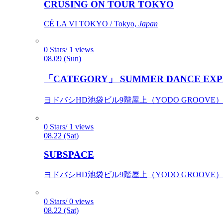
CRUSING ON TOUR TOKYO
CÉ LA VI TOKYO / Tokyo,
Japan
0 Stars/ 1 views
08.09 (Sun)
「CATEGORY」 SUMMER DANCE EXP
ヨドバシHD池袋ビル9階屋上（YODO GROOVE） / 
0 Stars/ 1 views
08.22 (Sat)
SUBSPACE
ヨドバシHD池袋ビル9階屋上（YODO GROOVE） / 
0 Stars/ 0 views
08.22 (Sat)