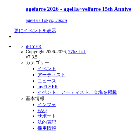
agefarre 2026 - ageHa×velfarre 15th Ann
ageHa / Tokyo,
Japan
更にイベントを表示
iFLYER
Copyright 2006-2026,
77hz Ltd.
v7.3.5
カテゴリー
イベント
アーティスト
ニュース
myFLYER
イベント、アーティスト、会場を掲載
基本情報
インフォ
FAQ
サポート
法的表記
採用情報