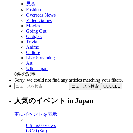
見る
Fashion
Overseas News
Video Games
Movies
Going Out
Gadgets
Trivia
Anime
Culture
Live Streaming
Art
Ultra Japan
0
件の記事
Sorry, we could not find any articles matching your filters.
ニュースを検索
GOOGLE
人気のイベント in Japan
更にイベントを表示
0 Stars/ 0 views
08.29 (Sat)