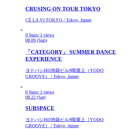
CRUSING ON TOUR TOKYO
CÉ LA VI TOKYO / Tokyo,
Japan
0 Stars/ 1 views
08.09 (Sun)
「CATEGORY」 SUMMER DANCE
EXPERIENCE
ヨドバシHD池袋ビル9階屋上（YODO
GROOVE） / Tokyo,
Japan
0 Stars/ 1 views
08.22 (Sat)
SUBSPACE
ヨドバシHD池袋ビル9階屋上（YODO
GROOVE） / Tokyo,
Japan