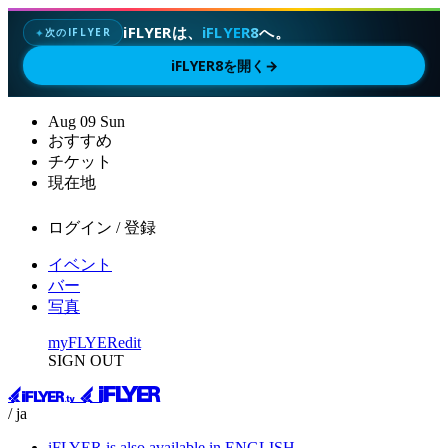
iFLYERは、
iFLYER8
へ。
次のIFLYER
✦
iFLYER8を開く
→
Aug
09
Sun
おすすめ
チケット
現在地
ログイン / 登録
イベント
バー
写真
myFLYER
edit
SIGN OUT
/ ja
iFLYER is also available in ENGLISH.