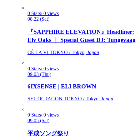
0 Stars/ 0 views
08.22 (Sat)
『SAPPHIRE ELEVATION』Headliner:
Ely Oaks ｜ Special Guest DJ: Tungevaag
CÉ LA VI TOKYO / Tokyo,
Japan
0 Stars/ 0 views
09.03 (Thu)
6IXSENSE | ELI BROWN
SEL OCTAGON TOKYO / Tokyo,
Japan
0 Stars/ 0 views
09.05 (Sat)
平成ソング祭り