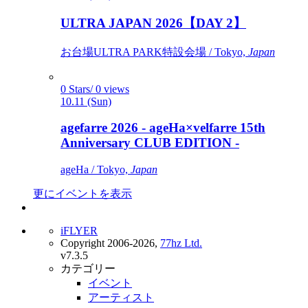
ULTRA JAPAN 2026【DAY 2】
お台場ULTRA PARK特設会場 / Tokyo,
Japan
0 Stars/ 0 views
10.11 (Sun)
agefarre 2026 - ageHa×velfarre 15th
Anniversary CLUB EDITION -
ageHa / Tokyo,
Japan
更にイベントを表示
iFLYER
Copyright 2006-2026,
77hz Ltd.
v7.3.5
カテゴリー
イベント
アーティスト