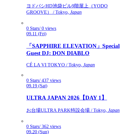
ヨドバシHD池袋ビル9階屋上（YODO
GROOVE） / Tokyo,
Japan
0 Stars/ 0 views
09.11 (Fri)
「SAPPHIRE ELEVATION」Special
Guest DJ: DON DIABLO
CÉ LA VI TOKYO / Tokyo,
Japan
0 Stars/ 437 views
09.19 (Sat)
ULTRA JAPAN 2026【DAY 1】
お台場ULTRA PARK特設会場 / Tokyo,
Japan
0 Stars/ 362 views
09.20 (Sun)