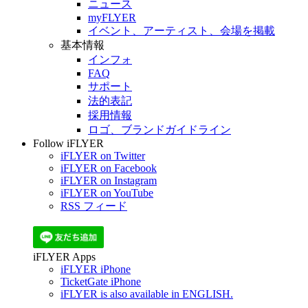
ニュース
myFLYER
イベント、アーティスト、会場を掲載
基本情報
インフォ
FAQ
サポート
法的表記
採用情報
ロゴ、ブランドガイドライン
Follow iFLYER
iFLYER on Twitter
iFLYER on Facebook
iFLYER on Instagram
iFLYER on YouTube
RSS フィード
iFLYER Apps
iFLYER iPhone
TicketGate iPhone
iFLYER is also available in ENGLISH.