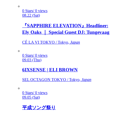
0 Stars/ 0 views
08.22 (Sat)
『SAPPHIRE ELEVATION』Headliner:
Ely Oaks ｜ Special Guest DJ: Tungevaag
CÉ LA VI TOKYO / Tokyo,
Japan
0 Stars/ 0 views
09.03 (Thu)
6IXSENSE | ELI BROWN
SEL OCTAGON TOKYO / Tokyo,
Japan
0 Stars/ 0 views
09.05 (Sat)
平成ソング祭り