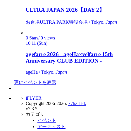
ULTRA JAPAN 2026【DAY 2】
お台場ULTRA PARK特設会場 / Tokyo,
Japan
0 Stars/ 0 views
10.11 (Sun)
agefarre 2026 - ageHa×velfarre 15th
Anniversary CLUB EDITION -
ageHa / Tokyo,
Japan
更にイベントを表示
iFLYER
Copyright 2006-2026,
77hz Ltd.
v7.3.5
カテゴリー
イベント
アーティスト