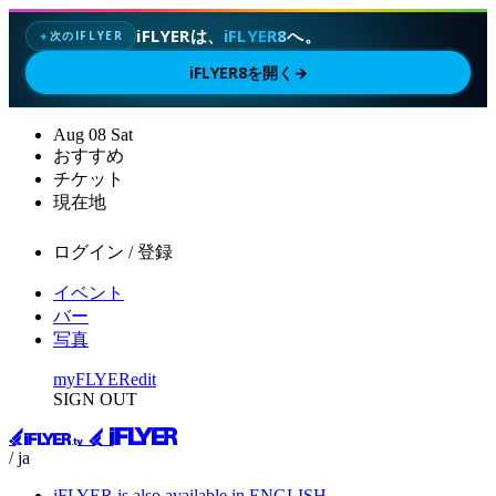
iFLYERは、
iFLYER8
へ。
次のIFLYER
✦
iFLYER8を開く
→
Aug
08
Sat
おすすめ
チケット
現在地
ログイン / 登録
イベント
バー
写真
myFLYER
edit
SIGN OUT
/ ja
iFLYER is also available in ENGLISH.