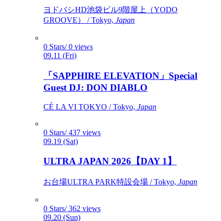
ヨドバシHD池袋ビル9階屋上（YODO
GROOVE） / Tokyo,
Japan
0 Stars/ 0 views
09.11 (Fri)
「SAPPHIRE ELEVATION」Special
Guest DJ: DON DIABLO
CÉ LA VI TOKYO / Tokyo,
Japan
0 Stars/ 437 views
09.19 (Sat)
ULTRA JAPAN 2026【DAY 1】
お台場ULTRA PARK特設会場 / Tokyo,
Japan
0 Stars/ 362 views
09.20 (Sun)