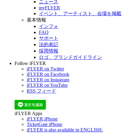
ニュース
myFLYER
イベント、アーティスト、会場を掲載
基本情報
インフォ
FAQ
サポート
法的表記
採用情報
ロゴ、ブランドガイドライン
Follow iFLYER
iFLYER on Twitter
iFLYER on Facebook
iFLYER on Instagram
iFLYER on YouTube
RSS フィード
iFLYER Apps
iFLYER iPhone
TicketGate iPhone
iFLYER is also available in ENGLISH.