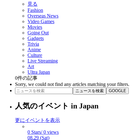
見る
Fashion
Overseas News
Video Games
Movies
Going Out
Gadgets
Trivia
Anime
Culture
Live Streaming
Art
Ultra Japan
0
件の記事
Sorry, we could not find any articles matching your filters.
ニュースを検索
GOOGLE
人気のイベント in Japan
更にイベントを表示
0 Stars/ 0 views
08.29 (Sat)