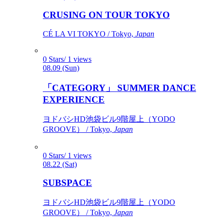
CRUSING ON TOUR TOKYO
CÉ LA VI TOKYO / Tokyo,
Japan
0 Stars/ 1 views
08.09 (Sun)
「CATEGORY」 SUMMER DANCE
EXPERIENCE
ヨドバシHD池袋ビル9階屋上（YODO
GROOVE） / Tokyo,
Japan
0 Stars/ 1 views
08.22 (Sat)
SUBSPACE
ヨドバシHD池袋ビル9階屋上（YODO
GROOVE） / Tokyo,
Japan