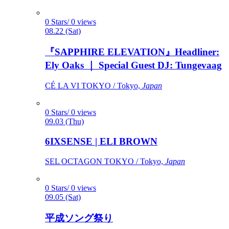
0 Stars/ 0 views
08.22 (Sat)
『SAPPHIRE ELEVATION』Headliner:
Ely Oaks ｜ Special Guest DJ: Tungevaag
CÉ LA VI TOKYO / Tokyo,
Japan
0 Stars/ 0 views
09.03 (Thu)
6IXSENSE | ELI BROWN
SEL OCTAGON TOKYO / Tokyo,
Japan
0 Stars/ 0 views
09.05 (Sat)
平成ソング祭り