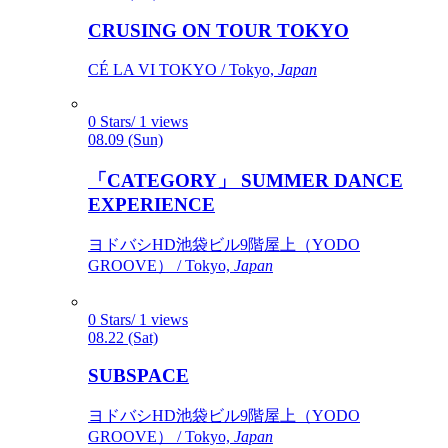
CRUSING ON TOUR TOKYO
CÉ LA VI TOKYO / Tokyo,
Japan
0 Stars/ 1 views
08.09 (Sun)
「CATEGORY」 SUMMER DANCE
EXPERIENCE
ヨドバシHD池袋ビル9階屋上（YODO
GROOVE） / Tokyo,
Japan
0 Stars/ 1 views
08.22 (Sat)
SUBSPACE
ヨドバシHD池袋ビル9階屋上（YODO
GROOVE） / Tokyo,
Japan