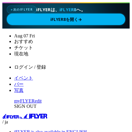
iFLYERは、
iFLYER8
へ。
次のIFLYER
✦
iFLYER8を開く
→
Aug
07
Fri
おすすめ
チケット
現在地
ログイン / 登録
イベント
バー
写真
myFLYER
edit
SIGN OUT
/ ja
iFLYER is also available in ENGLISH.