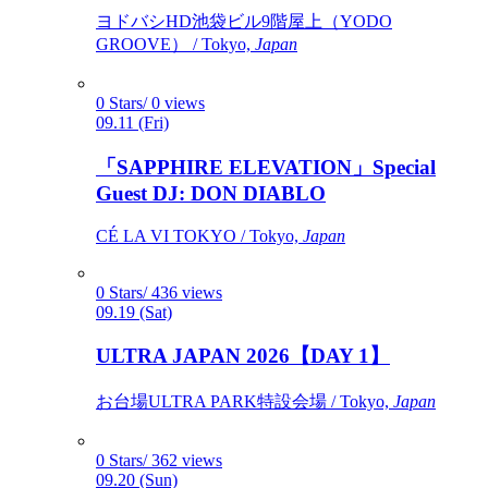
ヨドバシHD池袋ビル9階屋上（YODO
GROOVE） / Tokyo,
Japan
0 Stars/ 0 views
09.11 (Fri)
「SAPPHIRE ELEVATION」Special
Guest DJ: DON DIABLO
CÉ LA VI TOKYO / Tokyo,
Japan
0 Stars/ 436 views
09.19 (Sat)
ULTRA JAPAN 2026【DAY 1】
お台場ULTRA PARK特設会場 / Tokyo,
Japan
0 Stars/ 362 views
09.20 (Sun)