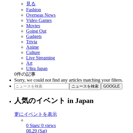
見る
Fashion
Overseas News
Video Games
Movies
Going Out
Gadgets
Trivia
Anime
Culture
Live Streaming
Art
Ultra Japan
0
件の記事
Sorry, we could not find any articles matching your filters.
ニュースを検索
GOOGLE
人気のイベント in Japan
更にイベントを表示
0 Stars/ 0 views
08.29 (Sat)