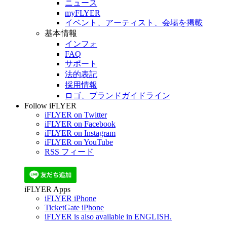
ニュース
myFLYER
イベント、アーティスト、会場を掲載
基本情報
インフォ
FAQ
サポート
法的表記
採用情報
ロゴ、ブランドガイドライン
Follow iFLYER
iFLYER on Twitter
iFLYER on Facebook
iFLYER on Instagram
iFLYER on YouTube
RSS フィード
iFLYER Apps
iFLYER iPhone
TicketGate iPhone
iFLYER is also available in ENGLISH.