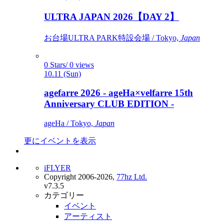
ULTRA JAPAN 2026【DAY 2】
お台場ULTRA PARK特設会場 / Tokyo,
Japan
0 Stars/ 0 views
10.11 (Sun)
agefarre 2026 - ageHa×velfarre 15th
Anniversary CLUB EDITION -
ageHa / Tokyo,
Japan
更にイベントを表示
iFLYER
Copyright 2006-2026,
77hz Ltd.
v7.3.5
カテゴリー
イベント
アーティスト