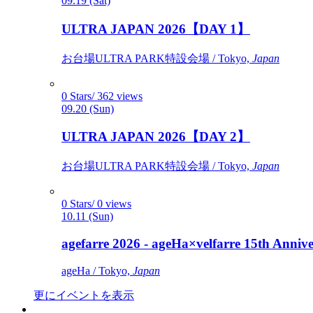
09.19 (Sat)
ULTRA JAPAN 2026【DAY 1】
お台場ULTRA PARK特設会場 / Tokyo,
Japan
0 Stars/ 362 views
09.20 (Sun)
ULTRA JAPAN 2026【DAY 2】
お台場ULTRA PARK特設会場 / Tokyo,
Japan
0 Stars/ 0 views
10.11 (Sun)
agefarre 2026 - ageHa×velfarre 15th Ann
ageHa / Tokyo,
Japan
更にイベントを表示