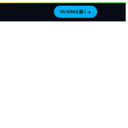
iFLYER8を開く
→