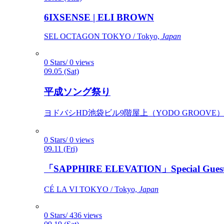
6IXSENSE | ELI BROWN
SEL OCTAGON TOKYO / Tokyo,
Japan
0 Stars/ 0 views
09.05 (Sat)
平成ソング祭り
ヨドバシHD池袋ビル9階屋上（YODO GROOVE） / 
0 Stars/ 0 views
09.11 (Fri)
「SAPPHIRE ELEVATION」Special Gues
CÉ LA VI TOKYO / Tokyo,
Japan
0 Stars/ 436 views