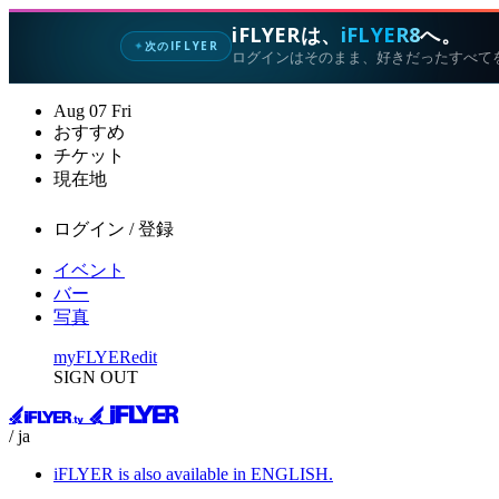
iFLYERは、
iFLYER8
へ。
次のIFLYER
✦
ログインはそのまま、好きだったすべて
Aug
07
Fri
おすすめ
チケット
現在地
ログイン / 登録
イベント
バー
写真
myFLYER
edit
SIGN OUT
/ ja
iFLYER is also available in ENGLISH.