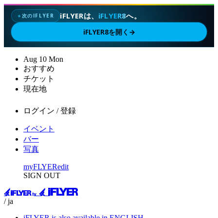
iFLYERは、
iFLYER8
へ。
次のIFLYER
✦
iFLYER8を開く
→
Aug
10
Mon
おすすめ
チケット
現在地
ログイン / 登録
イベント
バー
写真
myFLYER
edit
SIGN OUT
/ ja
iFLYER is also available in ENGLISH.