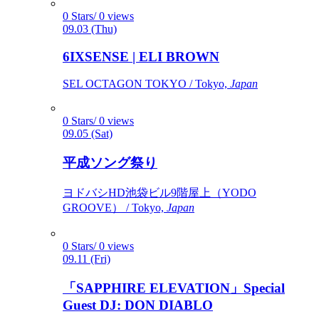
0 Stars/ 0 views
09.03 (Thu)
6IXSENSE | ELI BROWN
SEL OCTAGON TOKYO / Tokyo,
Japan
0 Stars/ 0 views
09.05 (Sat)
平成ソング祭り
ヨドバシHD池袋ビル9階屋上（YODO
GROOVE） / Tokyo,
Japan
0 Stars/ 0 views
09.11 (Fri)
「SAPPHIRE ELEVATION」Special
Guest DJ: DON DIABLO