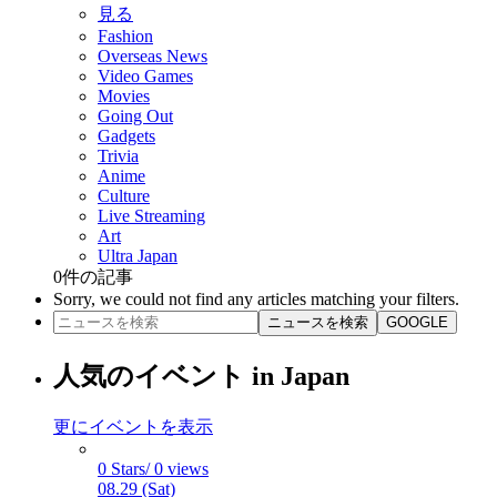
見る
Fashion
Overseas News
Video Games
Movies
Going Out
Gadgets
Trivia
Anime
Culture
Live Streaming
Art
Ultra Japan
0
件の記事
Sorry, we could not find any articles matching your filters.
ニュースを検索
GOOGLE
人気のイベント in Japan
更にイベントを表示
0 Stars/ 0 views
08.29 (Sat)