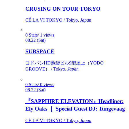
CRUSING ON TOUR TOKYO
CÉ LA VI TOKYO / Tokyo,
Japan
0 Stars/ 1 views
08.22 (Sat)
SUBSPACE
ヨドバシHD池袋ビル9階屋上（YODO
GROOVE） / Tokyo,
Japan
0 Stars/ 0 views
08.22 (Sat)
『SAPPHIRE ELEVATION』Headliner:
Ely Oaks ｜ Special Guest DJ: Tungevaag
CÉ LA VI TOKYO / Tokyo,
Japan