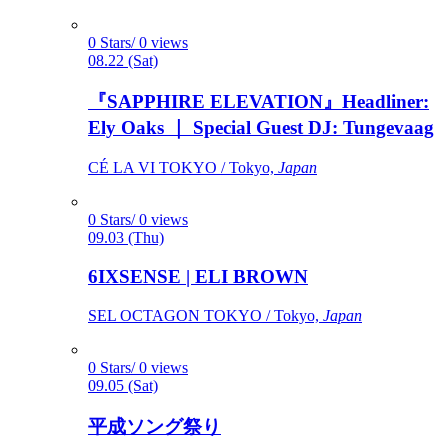
0 Stars/ 0 views
08.22 (Sat)
『SAPPHIRE ELEVATION』Headliner:
Ely Oaks ｜ Special Guest DJ: Tungevaag
CÉ LA VI TOKYO / Tokyo,
Japan
0 Stars/ 0 views
09.03 (Thu)
6IXSENSE | ELI BROWN
SEL OCTAGON TOKYO / Tokyo,
Japan
0 Stars/ 0 views
09.05 (Sat)
平成ソング祭り