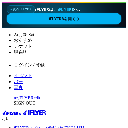
iFLYERは、
iFLYER8
へ。
次のIFLYER
✦
iFLYER8を開く
→
Aug
08
Sat
おすすめ
チケット
現在地
ログイン / 登録
イベント
バー
写真
myFLYER
edit
SIGN OUT
/ ja
iFLYER is also available in ENGLISH.