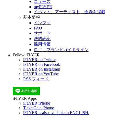
ニュース
myFLYER
イベント、アーティスト、会場を掲載
基本情報
インフォ
FAQ
サポート
法的表記
採用情報
ロゴ、ブランドガイドライン
Follow iFLYER
iFLYER on Twitter
iFLYER on Facebook
iFLYER on Instagram
iFLYER on YouTube
RSS フィード
iFLYER Apps
iFLYER iPhone
TicketGate iPhone
iFLYER is also available in ENGLISH.