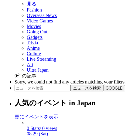
見る
Fashion
Overseas News
Video Games
Movies
Going Out
Gadgets
Trivia
Anime
Culture
Live Streaming
Art
Ultra Japan
0
件の記事
Sorry, we could not find any articles matching your filters.
ニュースを検索
GOOGLE
人気のイベント in Japan
更にイベントを表示
0 Stars/ 0 views
08.29 (Sat)