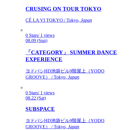
CRUSING ON TOUR TOKYO
CÉ LA VI TOKYO / Tokyo,
Japan
0 Stars/ 1 views
08.09 (Sun)
「CATEGORY」 SUMMER DANCE
EXPERIENCE
ヨドバシHD池袋ビル9階屋上（YODO
GROOVE） / Tokyo,
Japan
0 Stars/ 1 views
08.22 (Sat)
SUBSPACE
ヨドバシHD池袋ビル9階屋上（YODO
GROOVE） / Tokyo,
Japan