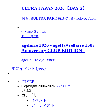
ULTRA JAPAN 2026【DAY 2】
お台場ULTRA PARK特設会場 / Tokyo,
Japan
0 Stars/ 0 views
10.11 (Sun)
agefarre 2026 - ageHa×velfarre 15th
Anniversary CLUB EDITION -
ageHa / Tokyo,
Japan
更にイベントを表示
iFLYER
Copyright 2006-2026,
77hz Ltd.
v7.3.5
カテゴリー
イベント
アーティスト