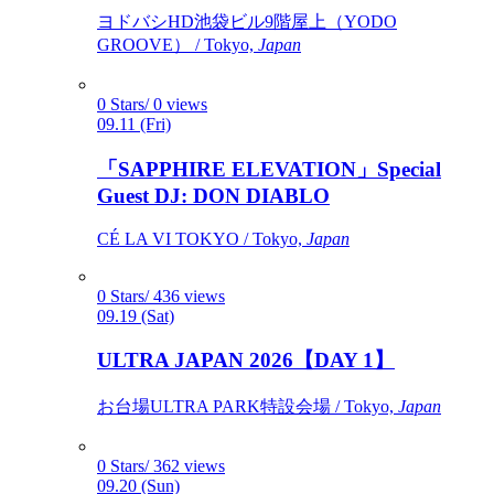
ヨドバシHD池袋ビル9階屋上（YODO
GROOVE） / Tokyo,
Japan
0 Stars/ 0 views
09.11 (Fri)
「SAPPHIRE ELEVATION」Special
Guest DJ: DON DIABLO
CÉ LA VI TOKYO / Tokyo,
Japan
0 Stars/ 436 views
09.19 (Sat)
ULTRA JAPAN 2026【DAY 1】
お台場ULTRA PARK特設会場 / Tokyo,
Japan
0 Stars/ 362 views
09.20 (Sun)