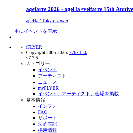
agefarre 2026 - ageHa×velfarre 15th Ann
ageHa / Tokyo,
Japan
更にイベントを表示
iFLYER
Copyright 2006-2026,
77hz Ltd.
v7.3.5
カテゴリー
イベント
アーティスト
ニュース
myFLYER
イベント、アーティスト、会場を掲載
基本情報
インフォ
FAQ
サポート
法的表記
採用情報