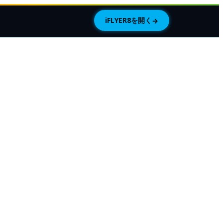
iFLYER8を開く
→