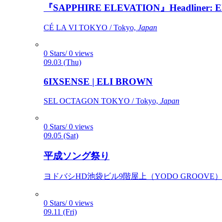
『SAPPHIRE ELEVATION』Headliner: Ely 
CÉ LA VI TOKYO / Tokyo,
Japan
0 Stars/ 0 views
09.03 (Thu)
6IXSENSE | ELI BROWN
SEL OCTAGON TOKYO / Tokyo,
Japan
0 Stars/ 0 views
09.05 (Sat)
平成ソング祭り
ヨドバシHD池袋ビル9階屋上（YODO GROOVE） / 
0 Stars/ 0 views
09.11 (Fri)