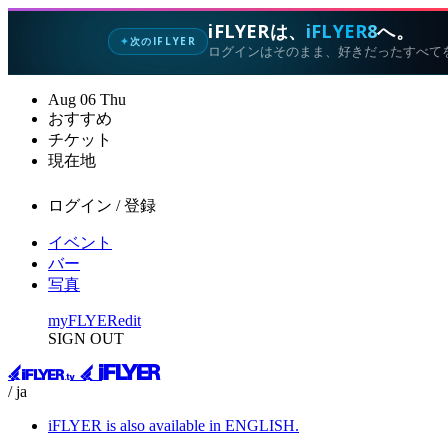
iFLYERは、
iFLYER8
へ。
次のIFLYER
✦
ログインはそのまま、好きだったすべて
Aug
06
Thu
おすすめ
チケット
現在地
ログイン / 登録
イベント
バー
写真
myFLYER
edit
SIGN OUT
/ ja
iFLYER is also available in ENGLISH.