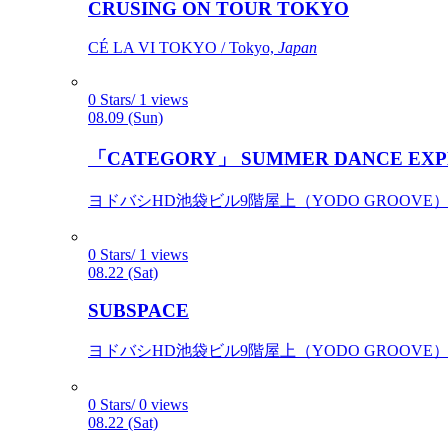
CRUSING ON TOUR TOKYO
CÉ LA VI TOKYO / Tokyo,
Japan
0 Stars/ 1 views
08.09 (Sun)
「CATEGORY」 SUMMER DANCE EXP
ヨドバシHD池袋ビル9階屋上（YODO GROOVE） / 
0 Stars/ 1 views
08.22 (Sat)
SUBSPACE
ヨドバシHD池袋ビル9階屋上（YODO GROOVE） / 
0 Stars/ 0 views
08.22 (Sat)