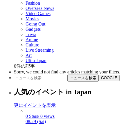
Fashion
Overseas News
Video Games
Movies
Going Out
Gadgets
Trivia
Anime
Culture
Live Streaming
Art
Ultra Japan
0
件の記事
Sorry, we could not find any articles matching your filters.
ニュースを検索
GOOGLE
人気のイベント in Japan
更にイベントを表示
0 Stars/ 0 views
08.29 (Sat)