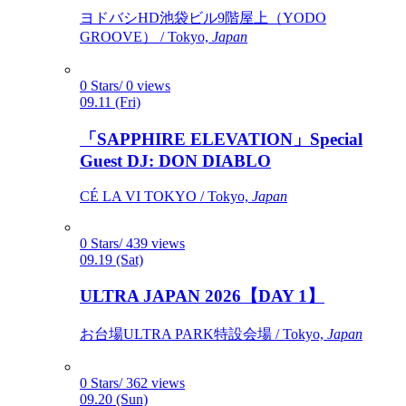
ヨドバシHD池袋ビル9階屋上（YODO
GROOVE） / Tokyo,
Japan
0 Stars/ 0 views
09.11 (Fri)
「SAPPHIRE ELEVATION」Special
Guest DJ: DON DIABLO
CÉ LA VI TOKYO / Tokyo,
Japan
0 Stars/ 439 views
09.19 (Sat)
ULTRA JAPAN 2026【DAY 1】
お台場ULTRA PARK特設会場 / Tokyo,
Japan
0 Stars/ 362 views
09.20 (Sun)