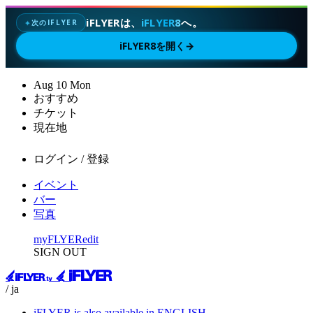
iFLYERは、
iFLYER8
へ。
次のIFLYER
✦
iFLYER8を開く
→
Aug
10
Mon
おすすめ
チケット
現在地
ログイン / 登録
イベント
バー
写真
myFLYER
edit
SIGN OUT
/ ja
iFLYER is also available in ENGLISH.