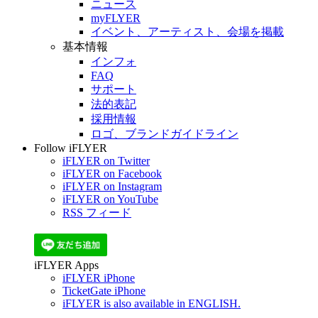
ニュース
myFLYER
イベント、アーティスト、会場を掲載
基本情報
インフォ
FAQ
サポート
法的表記
採用情報
ロゴ、ブランドガイドライン
Follow iFLYER
iFLYER on Twitter
iFLYER on Facebook
iFLYER on Instagram
iFLYER on YouTube
RSS フィード
iFLYER Apps
iFLYER iPhone
TicketGate iPhone
iFLYER is also available in ENGLISH.