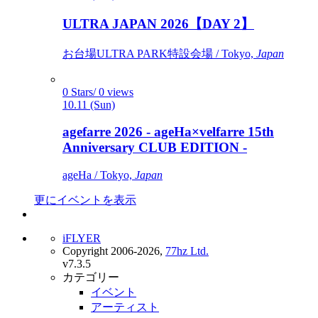
ULTRA JAPAN 2026【DAY 2】
お台場ULTRA PARK特設会場 / Tokyo,
Japan
0 Stars/ 0 views
10.11 (Sun)
agefarre 2026 - ageHa×velfarre 15th
Anniversary CLUB EDITION -
ageHa / Tokyo,
Japan
更にイベントを表示
iFLYER
Copyright 2006-2026,
77hz Ltd.
v7.3.5
カテゴリー
イベント
アーティスト