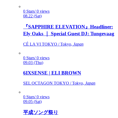
0 Stars/ 0 views
08.22 (Sat)
『SAPPHIRE ELEVATION』Headliner:
Ely Oaks ｜ Special Guest DJ: Tungevaag
CÉ LA VI TOKYO / Tokyo,
Japan
0 Stars/ 0 views
09.03 (Thu)
6IXSENSE | ELI BROWN
SEL OCTAGON TOKYO / Tokyo,
Japan
0 Stars/ 0 views
09.05 (Sat)
平成ソング祭り