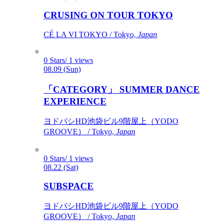
CRUSING ON TOUR TOKYO
CÉ LA VI TOKYO / Tokyo,
Japan
0 Stars/ 1 views
08.09 (Sun)
「CATEGORY」 SUMMER DANCE
EXPERIENCE
ヨドバシHD池袋ビル9階屋上（YODO
GROOVE） / Tokyo,
Japan
0 Stars/ 1 views
08.22 (Sat)
SUBSPACE
ヨドバシHD池袋ビル9階屋上（YODO
GROOVE） / Tokyo,
Japan