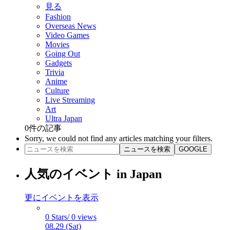
見る
Fashion
Overseas News
Video Games
Movies
Going Out
Gadgets
Trivia
Anime
Culture
Live Streaming
Art
Ultra Japan
0
件の記事
Sorry, we could not find any articles matching your filters.
ニュースを検索
GOOGLE
人気のイベント in Japan
更にイベントを表示
0 Stars/ 0 views
08.29 (Sat)