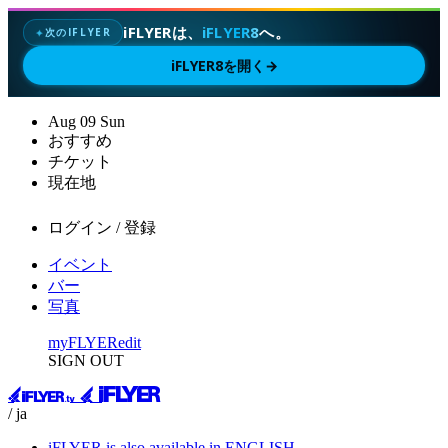
iFLYERは、
iFLYER8
へ。
次のIFLYER
✦
iFLYER8を開く
→
Aug
09
Sun
おすすめ
チケット
現在地
ログイン / 登録
イベント
バー
写真
myFLYER
edit
SIGN OUT
/ ja
iFLYER is also available in ENGLISH.