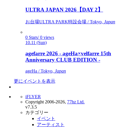
ULTRA JAPAN 2026【DAY 2】
お台場ULTRA PARK特設会場 / Tokyo,
Japan
0 Stars/ 0 views
10.11 (Sun)
agefarre 2026 - ageHa×velfarre 15th
Anniversary CLUB EDITION -
ageHa / Tokyo,
Japan
更にイベントを表示
iFLYER
Copyright 2006-2026,
77hz Ltd.
v7.3.5
カテゴリー
イベント
アーティスト