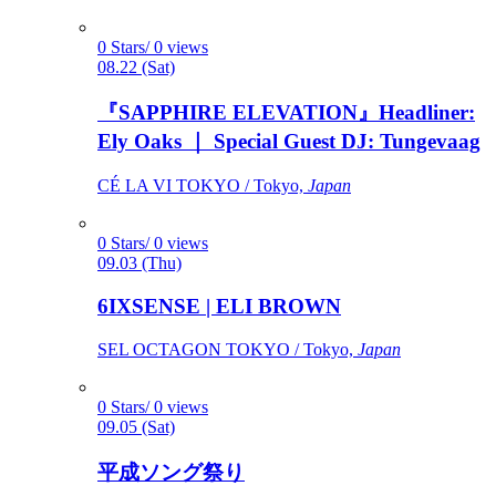
0 Stars/ 0 views
08.22 (Sat)
『SAPPHIRE ELEVATION』Headliner:
Ely Oaks ｜ Special Guest DJ: Tungevaag
CÉ LA VI TOKYO / Tokyo,
Japan
0 Stars/ 0 views
09.03 (Thu)
6IXSENSE | ELI BROWN
SEL OCTAGON TOKYO / Tokyo,
Japan
0 Stars/ 0 views
09.05 (Sat)
平成ソング祭り