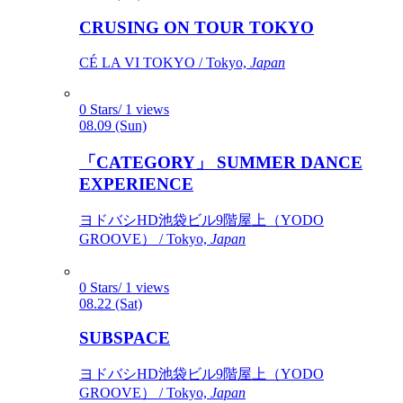
CRUSING ON TOUR TOKYO
CÉ LA VI TOKYO / Tokyo,
Japan
0 Stars/ 1 views
08.09 (Sun)
「CATEGORY」 SUMMER DANCE
EXPERIENCE
ヨドバシHD池袋ビル9階屋上（YODO
GROOVE） / Tokyo,
Japan
0 Stars/ 1 views
08.22 (Sat)
SUBSPACE
ヨドバシHD池袋ビル9階屋上（YODO
GROOVE） / Tokyo,
Japan