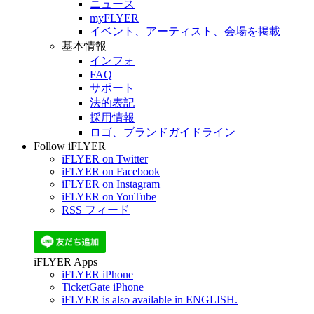
ニュース
myFLYER
イベント、アーティスト、会場を掲載
基本情報
インフォ
FAQ
サポート
法的表記
採用情報
ロゴ、ブランドガイドライン
Follow iFLYER
iFLYER on Twitter
iFLYER on Facebook
iFLYER on Instagram
iFLYER on YouTube
RSS フィード
iFLYER Apps
iFLYER iPhone
TicketGate iPhone
iFLYER is also available in ENGLISH.