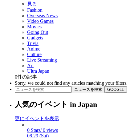
見る
Fashion
Overseas News
Video Games
Movies
Going Out
Gadgets
Trivia
Anime
Culture
Live Streaming
Art
Ultra Japan
0
件の記事
Sorry, we could not find any articles matching your filters.
ニュースを検索
GOOGLE
人気のイベント in Japan
更にイベントを表示
0 Stars/ 0 views
08.29 (Sat)