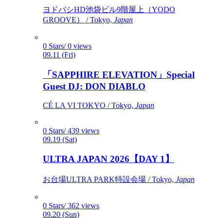
ヨドバシHD池袋ビル9階屋上（YODO
GROOVE） / Tokyo,
Japan
0 Stars/ 0 views
09.11 (Fri)
「SAPPHIRE ELEVATION」Special
Guest DJ: DON DIABLO
CÉ LA VI TOKYO / Tokyo,
Japan
0 Stars/ 439 views
09.19 (Sat)
ULTRA JAPAN 2026【DAY 1】
お台場ULTRA PARK特設会場 / Tokyo,
Japan
0 Stars/ 362 views
09.20 (Sun)