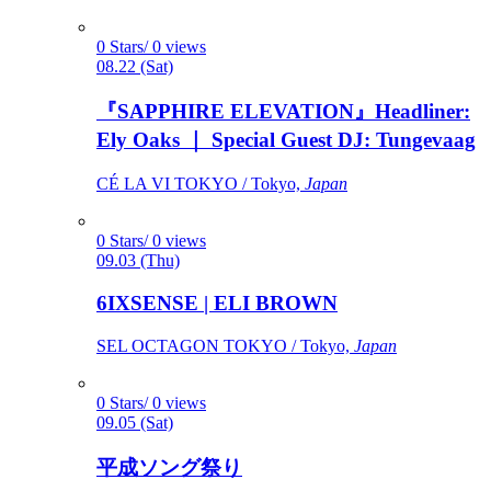
0 Stars/ 0 views
08.22 (Sat)
『SAPPHIRE ELEVATION』Headliner:
Ely Oaks ｜ Special Guest DJ: Tungevaag
CÉ LA VI TOKYO / Tokyo,
Japan
0 Stars/ 0 views
09.03 (Thu)
6IXSENSE | ELI BROWN
SEL OCTAGON TOKYO / Tokyo,
Japan
0 Stars/ 0 views
09.05 (Sat)
平成ソング祭り