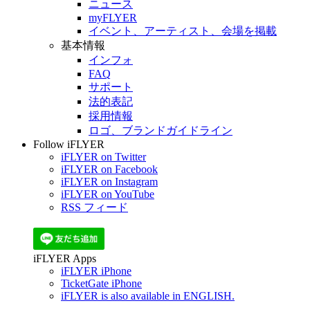
ニュース
myFLYER
イベント、アーティスト、会場を掲載
基本情報
インフォ
FAQ
サポート
法的表記
採用情報
ロゴ、ブランドガイドライン
Follow iFLYER
iFLYER on Twitter
iFLYER on Facebook
iFLYER on Instagram
iFLYER on YouTube
RSS フィード
iFLYER Apps
iFLYER iPhone
TicketGate iPhone
iFLYER is also available in ENGLISH.