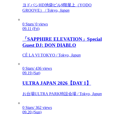
ヨドバシHD池袋ビル9階屋上（YODO
GROOVE） / Tokyo,
Japan
0 Stars/ 0 views
09.11 (Fri)
「SAPPHIRE ELEVATION」Special
Guest DJ: DON DIABLO
CÉ LA VI TOKYO / Tokyo,
Japan
0 Stars/ 436 views
09.19 (Sat)
ULTRA JAPAN 2026【DAY 1】
お台場ULTRA PARK特設会場 / Tokyo,
Japan
0 Stars/ 362 views
09.20 (Sun)