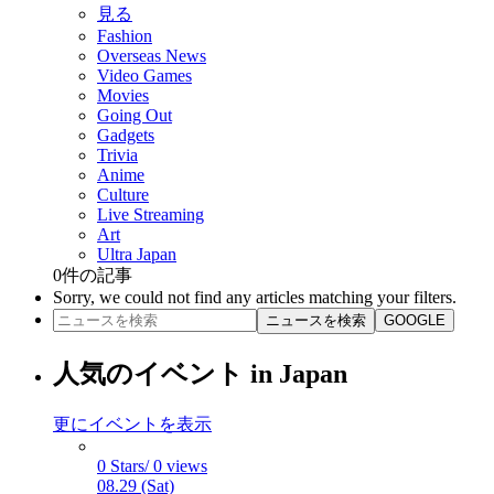
見る
Fashion
Overseas News
Video Games
Movies
Going Out
Gadgets
Trivia
Anime
Culture
Live Streaming
Art
Ultra Japan
0
件の記事
Sorry, we could not find any articles matching your filters.
ニュースを検索
GOOGLE
人気のイベント in Japan
更にイベントを表示
0 Stars/ 0 views
08.29 (Sat)