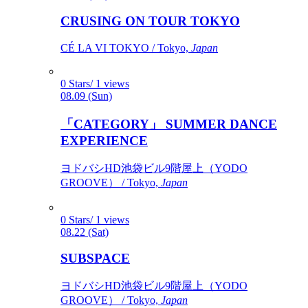
CRUSING ON TOUR TOKYO
CÉ LA VI TOKYO / Tokyo,
Japan
0 Stars/ 1 views
08.09 (Sun)
「CATEGORY」 SUMMER DANCE
EXPERIENCE
ヨドバシHD池袋ビル9階屋上（YODO
GROOVE） / Tokyo,
Japan
0 Stars/ 1 views
08.22 (Sat)
SUBSPACE
ヨドバシHD池袋ビル9階屋上（YODO
GROOVE） / Tokyo,
Japan