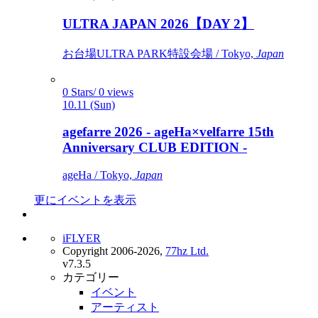
ULTRA JAPAN 2026【DAY 2】
お台場ULTRA PARK特設会場 / Tokyo,
Japan
0 Stars/ 0 views
10.11 (Sun)
agefarre 2026 - ageHa×velfarre 15th
Anniversary CLUB EDITION -
ageHa / Tokyo,
Japan
更にイベントを表示
iFLYER
Copyright 2006-2026,
77hz Ltd.
v7.3.5
カテゴリー
イベント
アーティスト