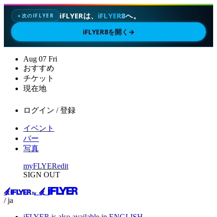
iFLYERは、
iFLYER8
へ。
次のIFLYER
✦
iFLYER8を開く
→
Aug
07
Fri
おすすめ
チケット
現在地
ログイン / 登録
イベント
バー
写真
myFLYER
edit
SIGN OUT
/ ja
iFLYER is also available in ENGLISH.