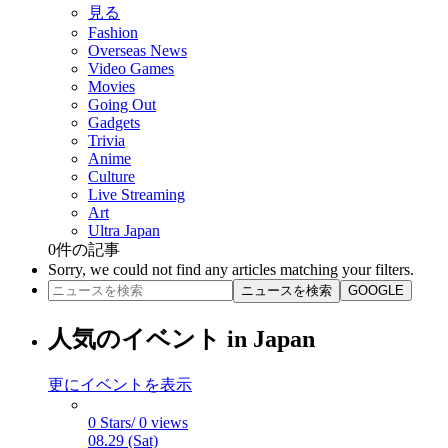
見る
Fashion
Overseas News
Video Games
Movies
Going Out
Gadgets
Trivia
Anime
Culture
Live Streaming
Art
Ultra Japan
0
件の記事
Sorry, we could not find any articles matching your filters.
ニュースを検索
GOOGLE
人気のイベント in Japan
更にイベントを表示
0 Stars/ 0 views
08.29 (Sat)