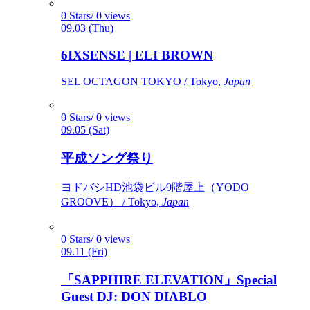
0 Stars/ 0 views
09.03 (Thu)
6IXSENSE | ELI BROWN
SEL OCTAGON TOKYO / Tokyo,
Japan
0 Stars/ 0 views
09.05 (Sat)
平成ソング祭り
ヨドバシHD池袋ビル9階屋上（YODO
GROOVE） / Tokyo,
Japan
0 Stars/ 0 views
09.11 (Fri)
「SAPPHIRE ELEVATION」Special
Guest DJ: DON DIABLO