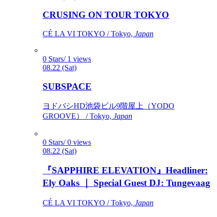
CRUSING ON TOUR TOKYO
CÉ LA VI TOKYO / Tokyo,
Japan
0 Stars/ 1 views
08.22 (Sat)
SUBSPACE
ヨドバシHD池袋ビル9階屋上（YODO
GROOVE） / Tokyo,
Japan
0 Stars/ 0 views
08.22 (Sat)
『SAPPHIRE ELEVATION』Headliner:
Ely Oaks ｜ Special Guest DJ: Tungevaag
CÉ LA VI TOKYO / Tokyo,
Japan