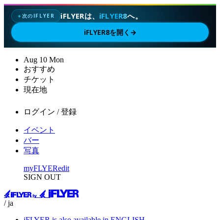
iFLYERは、
iFLYER8
へ。
次のIFLYER
✦
iFLYER8を開く
→
Aug
10
Mon
おすすめ
チケット
現在地
ログイン / 登録
イベント
バー
写真
myFLYER
edit
SIGN OUT
/ ja
iFLYER is also available in ENGLISH.