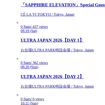
「SAPPHIRE ELEVATION」Special Gues
CÉ LA VI TOKYO / Tokyo,
Japan
0 Stars/ 437 views
09.19 (Sat)
ULTRA JAPAN 2026【DAY 1】
お台場ULTRA PARK特設会場 / Tokyo,
Japan
0 Stars/ 362 views
09.20 (Sun)
ULTRA JAPAN 2026【DAY 2】
お台場ULTRA PARK特設会場 / Tokyo,
Japan
0 Stars/ 0 views
10.11 (Sun)