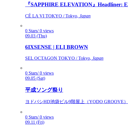
『SAPPHIRE ELEVATION』Headliner: Ely 
CÉ LA VI TOKYO / Tokyo,
Japan
0 Stars/ 0 views
09.03 (Thu)
6IXSENSE | ELI BROWN
SEL OCTAGON TOKYO / Tokyo,
Japan
0 Stars/ 0 views
09.05 (Sat)
平成ソング祭り
ヨドバシHD池袋ビル9階屋上（YODO GROOVE） / 
0 Stars/ 0 views
09.11 (Fri)