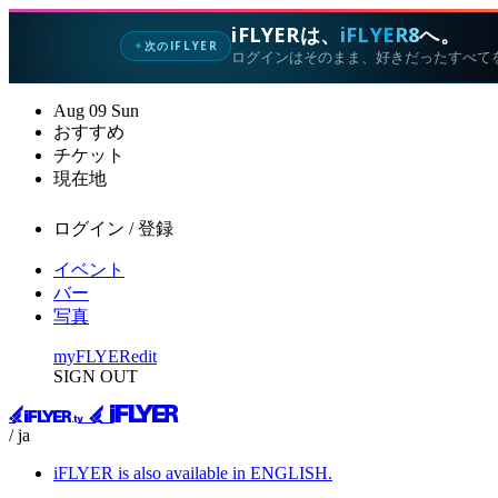
iFLYERは、
iFLYER8
へ。
次のIFLYER
✦
ログインはそのまま、好きだったすべて
Aug
09
Sun
おすすめ
チケット
現在地
ログイン / 登録
イベント
バー
写真
myFLYER
edit
SIGN OUT
/ ja
iFLYER is also available in ENGLISH.