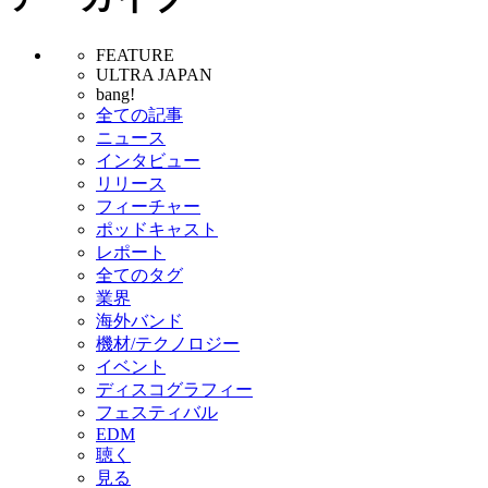
FEATURE
ULTRA JAPAN
bang!
全ての記事
ニュース
インタビュー
リリース
フィーチャー
ポッドキャスト
レポート
全てのタグ
業界
海外バンド
機材/テクノロジー
イベント
ディスコグラフィー
フェスティバル
EDM
聴く
見る