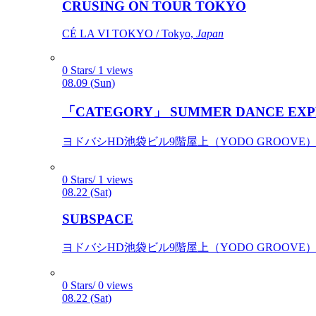
CRUSING ON TOUR TOKYO
CÉ LA VI TOKYO / Tokyo,
Japan
0 Stars/ 1 views
08.09 (Sun)
「CATEGORY」 SUMMER DANCE EXP
ヨドバシHD池袋ビル9階屋上（YODO GROOVE） / 
0 Stars/ 1 views
08.22 (Sat)
SUBSPACE
ヨドバシHD池袋ビル9階屋上（YODO GROOVE） / 
0 Stars/ 0 views
08.22 (Sat)