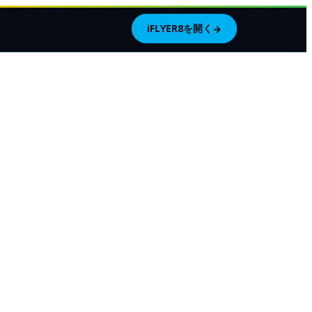
iFLYER8を開く
→