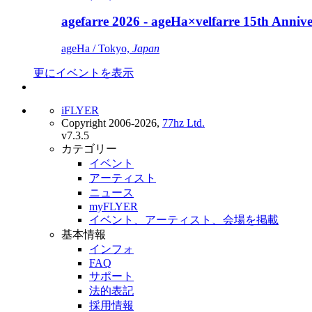
agefarre 2026 - ageHa×velfarre 15th Ann
ageHa / Tokyo,
Japan
更にイベントを表示
iFLYER
Copyright 2006-2026,
77hz Ltd.
v7.3.5
カテゴリー
イベント
アーティスト
ニュース
myFLYER
イベント、アーティスト、会場を掲載
基本情報
インフォ
FAQ
サポート
法的表記
採用情報