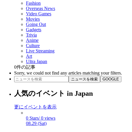
Fashion
Overseas News
Video Games
Movies
Going Out
Gadgets
Trivia
Anime
Culture
Live Streaming
Art
Ultra Japan
0
件の記事
Sorry, we could not find any articles matching your filters.
ニュースを検索
GOOGLE
人気のイベント in Japan
更にイベントを表示
0 Stars/ 0 views
08.29 (Sat)