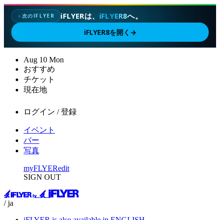
iFLYERは、
iFLYER8
へ。
次のIFLYER
✦
iFLYER8を開く
→
Aug
10
Mon
おすすめ
チケット
現在地
ログイン / 登録
イベント
バー
写真
myFLYER
edit
SIGN OUT
/ ja
iFLYER is also available in ENGLISH.