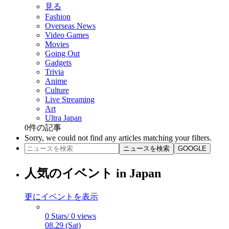
見る
Fashion
Overseas News
Video Games
Movies
Going Out
Gadgets
Trivia
Anime
Culture
Live Streaming
Art
Ultra Japan
0
件の記事
Sorry, we could not find any articles matching your filters.
ニュースを検索
GOOGLE
人気のイベント in Japan
更にイベントを表示
0 Stars/ 0 views
08.29 (Sat)