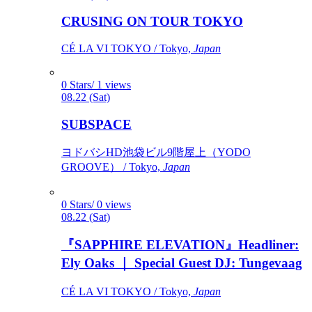
CRUSING ON TOUR TOKYO
CÉ LA VI TOKYO / Tokyo,
Japan
0 Stars/ 1 views
08.22 (Sat)
SUBSPACE
ヨドバシHD池袋ビル9階屋上（YODO
GROOVE） / Tokyo,
Japan
0 Stars/ 0 views
08.22 (Sat)
『SAPPHIRE ELEVATION』Headliner:
Ely Oaks ｜ Special Guest DJ: Tungevaag
CÉ LA VI TOKYO / Tokyo,
Japan