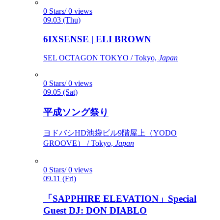
0 Stars/ 0 views
09.03 (Thu)
6IXSENSE | ELI BROWN
SEL OCTAGON TOKYO / Tokyo,
Japan
0 Stars/ 0 views
09.05 (Sat)
平成ソング祭り
ヨドバシHD池袋ビル9階屋上（YODO
GROOVE） / Tokyo,
Japan
0 Stars/ 0 views
09.11 (Fri)
「SAPPHIRE ELEVATION」Special
Guest DJ: DON DIABLO