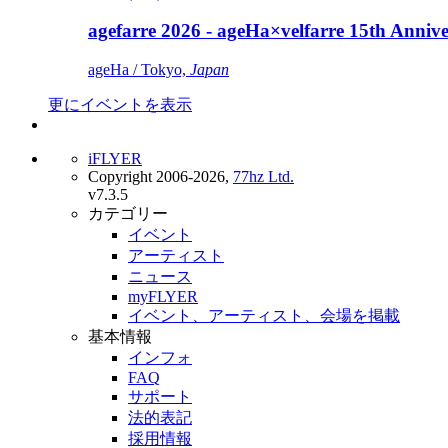
agefarre 2026 - ageHa×velfarre 15th Ann
ageHa / Tokyo,
Japan
更にイベントを表示
iFLYER
Copyright 2006-2026,
77hz Ltd.
v7.3.5
カテゴリー
イベント
アーティスト
ニュース
myFLYER
イベント、アーティスト、会場を掲載
基本情報
インフォ
FAQ
サポート
法的表記
採用情報