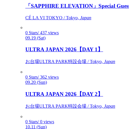
「SAPPHIRE ELEVATION」Special Gues
CÉ LA VI TOKYO / Tokyo,
Japan
0 Stars/ 437 views
09.19 (Sat)
ULTRA JAPAN 2026【DAY 1】
お台場ULTRA PARK特設会場 / Tokyo,
Japan
0 Stars/ 362 views
09.20 (Sun)
ULTRA JAPAN 2026【DAY 2】
お台場ULTRA PARK特設会場 / Tokyo,
Japan
0 Stars/ 0 views
10.11 (Sun)