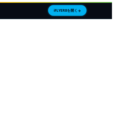
iFLYER8を開く
→