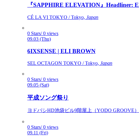
『SAPPHIRE ELEVATION』Headliner: Ely 
CÉ LA VI TOKYO / Tokyo,
Japan
0 Stars/ 0 views
09.03 (Thu)
6IXSENSE | ELI BROWN
SEL OCTAGON TOKYO / Tokyo,
Japan
0 Stars/ 0 views
09.05 (Sat)
平成ソング祭り
ヨドバシHD池袋ビル9階屋上（YODO GROOVE） / 
0 Stars/ 0 views
09.11 (Fri)