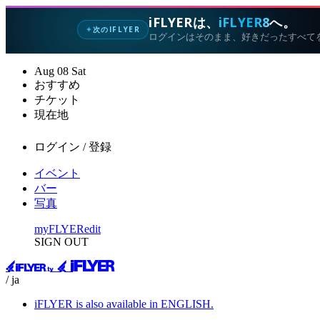
iFLYERは、
iFLYER8
へ。
次のIFLYER
✦
ログインはそのまま、好きだったすべて
Aug
08
Sat
おすすめ
チケット
現在地
ログイン / 登録
イベント
バー
写真
myFLYER
edit
SIGN OUT
/ ja
iFLYER is also available in ENGLISH.