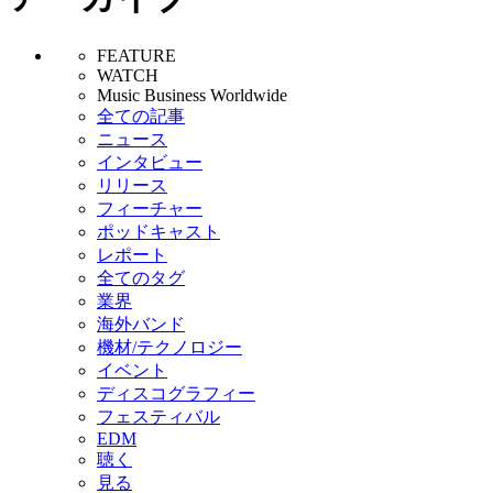
FEATURE
WATCH
Music Business Worldwide
全ての記事
ニュース
インタビュー
リリース
フィーチャー
ポッドキャスト
レポート
全てのタグ
業界
海外バンド
機材/テクノロジー
イベント
ディスコグラフィー
フェスティバル
EDM
聴く
見る