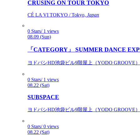
CRUSING ON TOUR TOKYO
CÉ LA VI TOKYO / Tokyo,
Japan
0 Stars/ 1 views
08.09 (Sun)
「CATEGORY」 SUMMER DANCE EXP
ヨドバシHD池袋ビル9階屋上（YODO GROOVE） / 
0 Stars/ 1 views
08.22 (Sat)
SUBSPACE
ヨドバシHD池袋ビル9階屋上（YODO GROOVE） / 
0 Stars/ 0 views
08.22 (Sat)