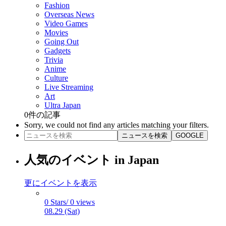
Fashion
Overseas News
Video Games
Movies
Going Out
Gadgets
Trivia
Anime
Culture
Live Streaming
Art
Ultra Japan
0
件の記事
Sorry, we could not find any articles matching your filters.
ニュースを検索
GOOGLE
人気のイベント in Japan
更にイベントを表示
0 Stars/ 0 views
08.29 (Sat)