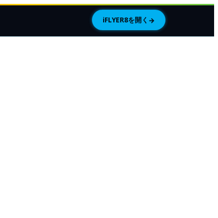
iFLYER8を開く
→