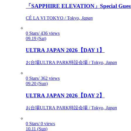
「SAPPHIRE ELEVATION」Special Gues
CÉ LA VI TOKYO / Tokyo,
Japan
0 Stars/ 436 views
09.19 (Sat)
ULTRA JAPAN 2026【DAY 1】
お台場ULTRA PARK特設会場 / Tokyo,
Japan
0 Stars/ 362 views
09.20 (Sun)
ULTRA JAPAN 2026【DAY 2】
お台場ULTRA PARK特設会場 / Tokyo,
Japan
0 Stars/ 0 views
10.11 (Sun)