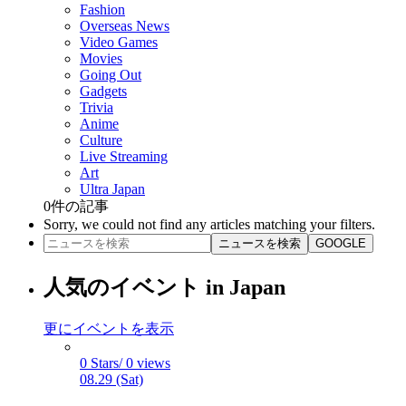
Fashion
Overseas News
Video Games
Movies
Going Out
Gadgets
Trivia
Anime
Culture
Live Streaming
Art
Ultra Japan
0
件の記事
Sorry, we could not find any articles matching your filters.
ニュースを検索
GOOGLE
人気のイベント in Japan
更にイベントを表示
0 Stars/ 0 views
08.29 (Sat)