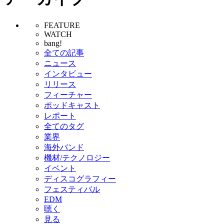
FEATURE
WATCH
bang!
全ての記事
ニュース
インタビュー
リリース
フィーチャー
ポッドキャスト
レポート
全てのタグ
業界
海外バンド
機材/テクノロジー
イベント
ディスコグラフィー
フェスティバル
EDM
聴く
見る