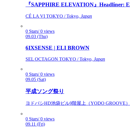
『SAPPHIRE ELEVATION』Headliner: Ely 
CÉ LA VI TOKYO / Tokyo,
Japan
0 Stars/ 0 views
09.03 (Thu)
6IXSENSE | ELI BROWN
SEL OCTAGON TOKYO / Tokyo,
Japan
0 Stars/ 0 views
09.05 (Sat)
平成ソング祭り
ヨドバシHD池袋ビル9階屋上（YODO GROOVE） / 
0 Stars/ 0 views
09.11 (Fri)