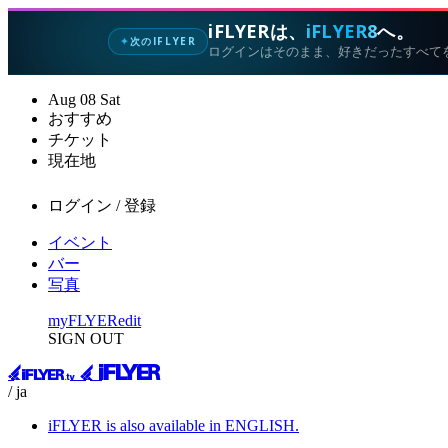
iFLYERは、
iFLYER8
へ。
次のIFLYER
✦
ログインはそのまま、好きだったすべて
Aug
08
Sat
おすすめ
チケット
現在地
ログイン / 登録
イベント
バー
写真
myFLYER
edit
SIGN OUT
/ ja
iFLYER is also available in ENGLISH.