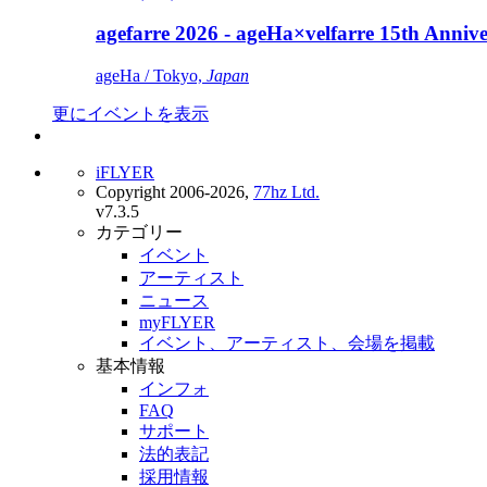
agefarre 2026 - ageHa×velfarre 15th Ann
ageHa / Tokyo,
Japan
更にイベントを表示
iFLYER
Copyright 2006-2026,
77hz Ltd.
v7.3.5
カテゴリー
イベント
アーティスト
ニュース
myFLYER
イベント、アーティスト、会場を掲載
基本情報
インフォ
FAQ
サポート
法的表記
採用情報