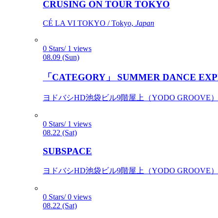
CRUSING ON TOUR TOKYO
CÉ LA VI TOKYO / Tokyo,
Japan
0 Stars/ 1 views
08.09 (Sun)
「CATEGORY」 SUMMER DANCE EXP
ヨドバシHD池袋ビル9階屋上（YODO GROOVE） / 
0 Stars/ 1 views
08.22 (Sat)
SUBSPACE
ヨドバシHD池袋ビル9階屋上（YODO GROOVE） / 
0 Stars/ 0 views
08.22 (Sat)