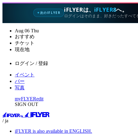
iFLYERは、
iFLYER8
へ。
次のIFLYER
✦
ログインはそのまま、好きだったすべて
Aug
06
Thu
おすすめ
チケット
現在地
ログイン / 登録
イベント
バー
写真
myFLYER
edit
SIGN OUT
/ ja
iFLYER is also available in ENGLISH.