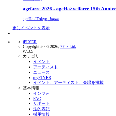
agefarre 2026 - ageHa×velfarre 15th Ann
ageHa / Tokyo,
Japan
更にイベントを表示
iFLYER
Copyright 2006-2026,
77hz Ltd.
v7.3.5
カテゴリー
イベント
アーティスト
ニュース
myFLYER
イベント、アーティスト、会場を掲載
基本情報
インフォ
FAQ
サポート
法的表記
採用情報