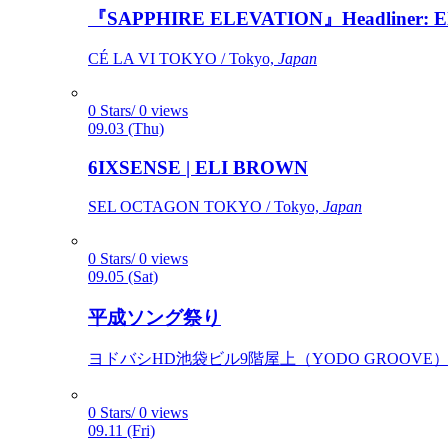
『SAPPHIRE ELEVATION』Headliner: Ely 
CÉ LA VI TOKYO / Tokyo,
Japan
0 Stars/ 0 views
09.03 (Thu)
6IXSENSE | ELI BROWN
SEL OCTAGON TOKYO / Tokyo,
Japan
0 Stars/ 0 views
09.05 (Sat)
平成ソング祭り
ヨドバシHD池袋ビル9階屋上（YODO GROOVE） / 
0 Stars/ 0 views
09.11 (Fri)