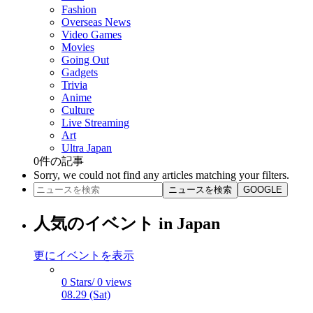
Fashion
Overseas News
Video Games
Movies
Going Out
Gadgets
Trivia
Anime
Culture
Live Streaming
Art
Ultra Japan
0
件の記事
Sorry, we could not find any articles matching your filters.
ニュースを検索
GOOGLE
人気のイベント in Japan
更にイベントを表示
0 Stars/ 0 views
08.29 (Sat)