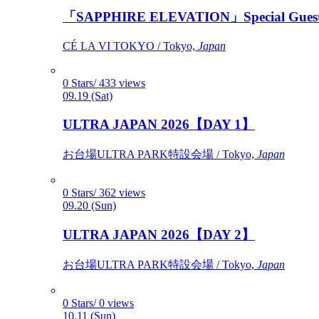
「SAPPHIRE ELEVATION」Special Gues
CÉ LA VI TOKYO / Tokyo,
Japan
0 Stars/ 433 views
09.19 (Sat)
ULTRA JAPAN 2026【DAY 1】
お台場ULTRA PARK特設会場 / Tokyo,
Japan
0 Stars/ 362 views
09.20 (Sun)
ULTRA JAPAN 2026【DAY 2】
お台場ULTRA PARK特設会場 / Tokyo,
Japan
0 Stars/ 0 views
10.11 (Sun)