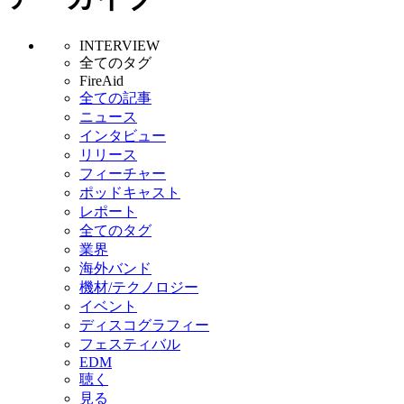
INTERVIEW
全てのタグ
FireAid
全ての記事
ニュース
インタビュー
リリース
フィーチャー
ポッドキャスト
レポート
全てのタグ
業界
海外バンド
機材/テクノロジー
イベント
ディスコグラフィー
フェスティバル
EDM
聴く
見る