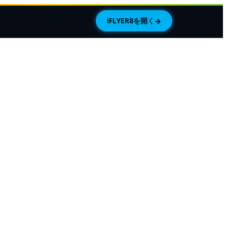
iFLYER8を開く
→