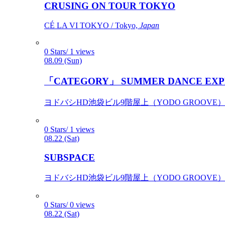
CRUSING ON TOUR TOKYO
CÉ LA VI TOKYO / Tokyo,
Japan
0 Stars/ 1 views
08.09 (Sun)
「CATEGORY」 SUMMER DANCE EXP
ヨドバシHD池袋ビル9階屋上（YODO GROOVE） / 
0 Stars/ 1 views
08.22 (Sat)
SUBSPACE
ヨドバシHD池袋ビル9階屋上（YODO GROOVE） / 
0 Stars/ 0 views
08.22 (Sat)