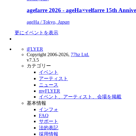
agefarre 2026 - ageHa×velfarre 15th Ann
ageHa / Tokyo,
Japan
更にイベントを表示
iFLYER
Copyright 2006-2026,
77hz Ltd.
v7.3.5
カテゴリー
イベント
アーティスト
ニュース
myFLYER
イベント、アーティスト、会場を掲載
基本情報
インフォ
FAQ
サポート
法的表記
採用情報