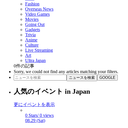
Fashion
Overseas News
Video Games
Movies
Going Out
Gadgets
Trivia
Anime
Culture
Live Streaming
Art
Ultra Japan
0
件の記事
Sorry, we could not find any articles matching your filters.
ニュースを検索
GOOGLE
人気のイベント in Japan
更にイベントを表示
0 Stars/ 0 views
08.29 (Sat)