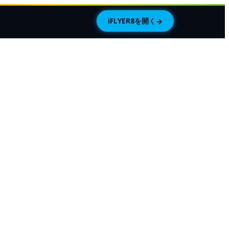
iFLYER8を開く
→