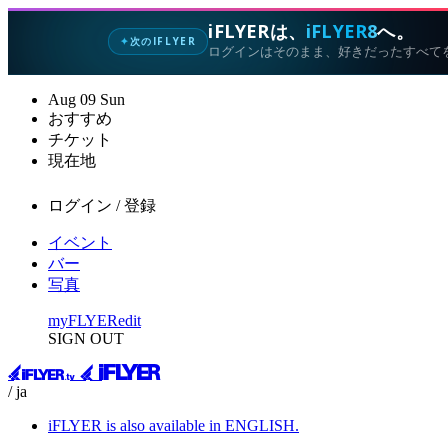
iFLYERは、
iFLYER8
へ。
次のIFLYER
✦
ログインはそのまま、好きだったすべて
Aug
09
Sun
おすすめ
チケット
現在地
ログイン / 登録
イベント
バー
写真
myFLYER
edit
SIGN OUT
/ ja
iFLYER is also available in ENGLISH.