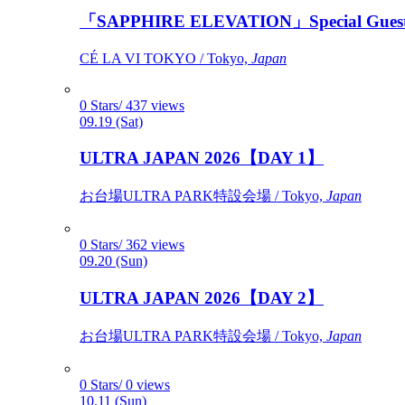
「SAPPHIRE ELEVATION」Special Gues
CÉ LA VI TOKYO / Tokyo,
Japan
0 Stars/ 437 views
09.19 (Sat)
ULTRA JAPAN 2026【DAY 1】
お台場ULTRA PARK特設会場 / Tokyo,
Japan
0 Stars/ 362 views
09.20 (Sun)
ULTRA JAPAN 2026【DAY 2】
お台場ULTRA PARK特設会場 / Tokyo,
Japan
0 Stars/ 0 views
10.11 (Sun)