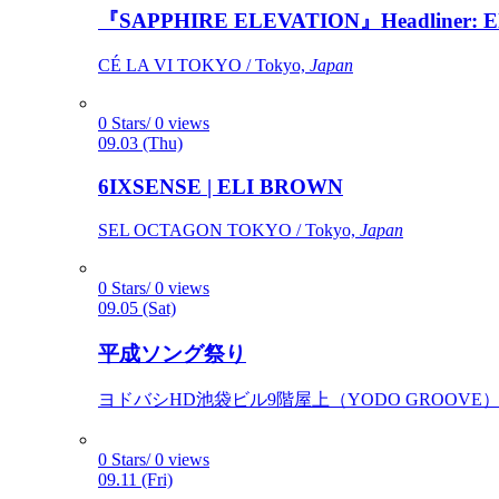
『SAPPHIRE ELEVATION』Headliner: Ely 
CÉ LA VI TOKYO / Tokyo,
Japan
0 Stars/ 0 views
09.03 (Thu)
6IXSENSE | ELI BROWN
SEL OCTAGON TOKYO / Tokyo,
Japan
0 Stars/ 0 views
09.05 (Sat)
平成ソング祭り
ヨドバシHD池袋ビル9階屋上（YODO GROOVE） / 
0 Stars/ 0 views
09.11 (Fri)