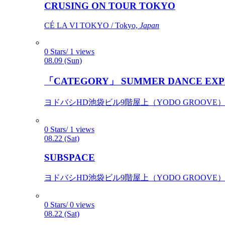
CRUSING ON TOUR TOKYO
CÉ LA VI TOKYO / Tokyo,
Japan
0 Stars/ 1 views
08.09 (Sun)
「CATEGORY」 SUMMER DANCE EXP
ヨドバシHD池袋ビル9階屋上（YODO GROOVE） / 
0 Stars/ 1 views
08.22 (Sat)
SUBSPACE
ヨドバシHD池袋ビル9階屋上（YODO GROOVE） / 
0 Stars/ 0 views
08.22 (Sat)