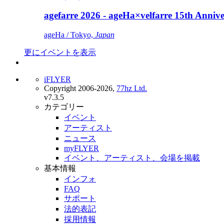
agefarre 2026 - ageHa×velfarre 15th Ann
ageHa / Tokyo,
Japan
更にイベントを表示
iFLYER
Copyright 2006-2026,
77hz Ltd.
v7.3.5
カテゴリー
イベント
アーティスト
ニュース
myFLYER
イベント、アーティスト、会場を掲載
基本情報
インフォ
FAQ
サポート
法的表記
採用情報