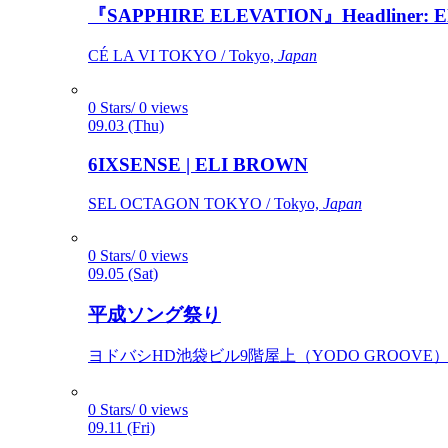
『SAPPHIRE ELEVATION』Headliner: Ely 
CÉ LA VI TOKYO / Tokyo,
Japan
0 Stars/ 0 views
09.03 (Thu)
6IXSENSE | ELI BROWN
SEL OCTAGON TOKYO / Tokyo,
Japan
0 Stars/ 0 views
09.05 (Sat)
平成ソング祭り
ヨドバシHD池袋ビル9階屋上（YODO GROOVE） / 
0 Stars/ 0 views
09.11 (Fri)