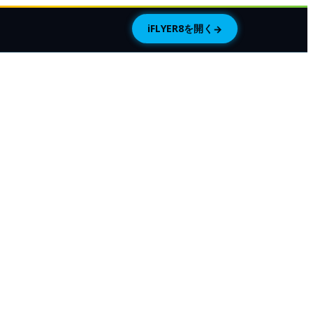
iFLYER8を開く
→