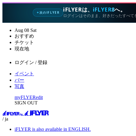
iFLYERは、
iFLYER8
へ。
次のIFLYER
✦
ログインはそのまま、好きだったすべて
Aug
08
Sat
おすすめ
チケット
現在地
ログイン / 登録
イベント
バー
写真
myFLYER
edit
SIGN OUT
/ ja
iFLYER is also available in ENGLISH.