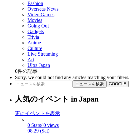
Fashion
Overseas News
Video Games
Movies
Going Out
Gadgets
Trivia
Anime
Culture
Live Streaming
Art
Ultra Japan
0
件の記事
Sorry, we could not find any articles matching your filters.
ニュースを検索
GOOGLE
人気のイベント in Japan
更にイベントを表示
0 Stars/ 0 views
08.29 (Sat)