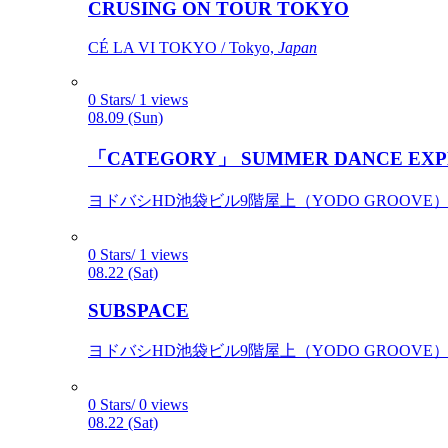
CRUSING ON TOUR TOKYO
CÉ LA VI TOKYO / Tokyo,
Japan
0 Stars/ 1 views
08.09 (Sun)
「CATEGORY」 SUMMER DANCE EXP
ヨドバシHD池袋ビル9階屋上（YODO GROOVE） / 
0 Stars/ 1 views
08.22 (Sat)
SUBSPACE
ヨドバシHD池袋ビル9階屋上（YODO GROOVE） / 
0 Stars/ 0 views
08.22 (Sat)