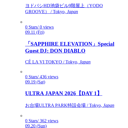
ヨドバシHD池袋ビル9階屋上（YODO
GROOVE） / Tokyo,
Japan
0 Stars/ 0 views
09.11 (Fri)
「SAPPHIRE ELEVATION」Special
Guest DJ: DON DIABLO
CÉ LA VI TOKYO / Tokyo,
Japan
0 Stars/ 436 views
09.19 (Sat)
ULTRA JAPAN 2026【DAY 1】
お台場ULTRA PARK特設会場 / Tokyo,
Japan
0 Stars/ 362 views
09.20 (Sun)