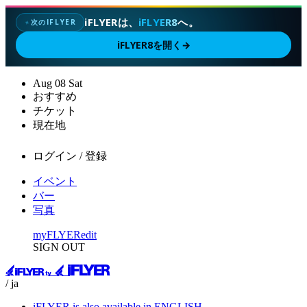
iFLYERは、
iFLYER8
へ。
次のIFLYER
✦
iFLYER8を開く
→
Aug
08
Sat
おすすめ
チケット
現在地
ログイン / 登録
イベント
バー
写真
myFLYER
edit
SIGN OUT
/ ja
iFLYER is also available in ENGLISH.