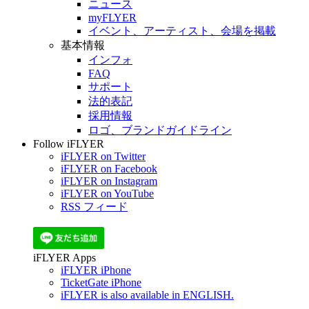
ニュース
myFLYER
イベント、アーティスト、会場を掲載
基本情報
インフォ
FAQ
サポート
法的表記
採用情報
ロゴ、ブランドガイドライン
Follow iFLYER
iFLYER on Twitter
iFLYER on Facebook
iFLYER on Instagram
iFLYER on YouTube
RSS フィード
iFLYER Apps
iFLYER iPhone
TicketGate iPhone
iFLYER is also available in ENGLISH.