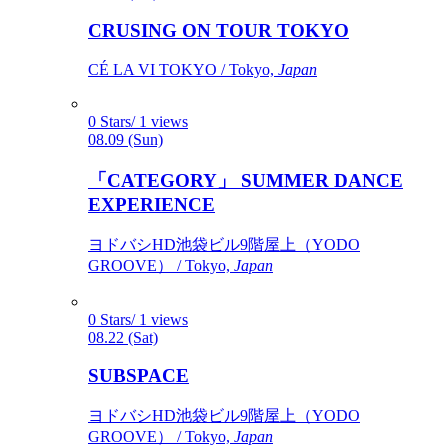
CRUSING ON TOUR TOKYO
CÉ LA VI TOKYO / Tokyo,
Japan
0 Stars/ 1 views
08.09 (Sun)
「CATEGORY」 SUMMER DANCE
EXPERIENCE
ヨドバシHD池袋ビル9階屋上（YODO
GROOVE） / Tokyo,
Japan
0 Stars/ 1 views
08.22 (Sat)
SUBSPACE
ヨドバシHD池袋ビル9階屋上（YODO
GROOVE） / Tokyo,
Japan