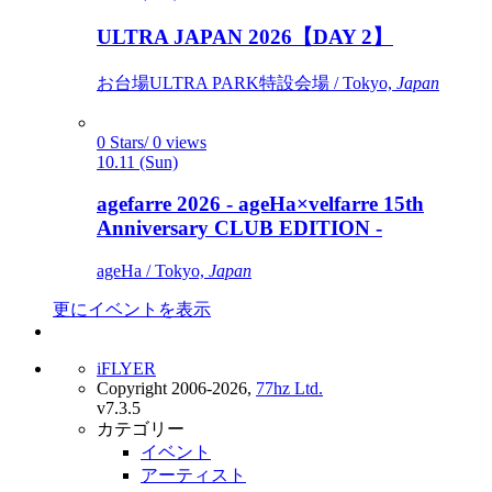
ULTRA JAPAN 2026【DAY 2】
お台場ULTRA PARK特設会場 / Tokyo,
Japan
0 Stars/ 0 views
10.11 (Sun)
agefarre 2026 - ageHa×velfarre 15th
Anniversary CLUB EDITION -
ageHa / Tokyo,
Japan
更にイベントを表示
iFLYER
Copyright 2006-2026,
77hz Ltd.
v7.3.5
カテゴリー
イベント
アーティスト