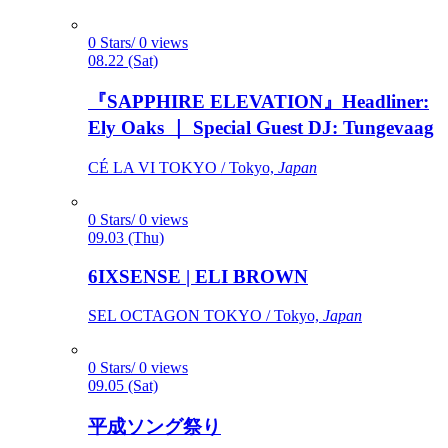
0 Stars/ 0 views
08.22 (Sat)
『SAPPHIRE ELEVATION』Headliner:
Ely Oaks ｜ Special Guest DJ: Tungevaag
CÉ LA VI TOKYO / Tokyo,
Japan
0 Stars/ 0 views
09.03 (Thu)
6IXSENSE | ELI BROWN
SEL OCTAGON TOKYO / Tokyo,
Japan
0 Stars/ 0 views
09.05 (Sat)
平成ソング祭り