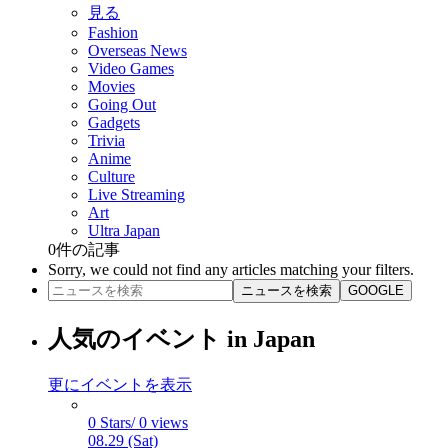
見る
Fashion
Overseas News
Video Games
Movies
Going Out
Gadgets
Trivia
Anime
Culture
Live Streaming
Art
Ultra Japan
0
件の記事
Sorry, we could not find any articles matching your filters.
ニュースを検索
GOOGLE
人気のイベント in Japan
更にイベントを表示
0 Stars/ 0 views
08.29 (Sat)