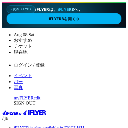
iFLYERは、
iFLYER8
へ。
次のIFLYER
✦
iFLYER8を開く
→
Aug
08
Sat
おすすめ
チケット
現在地
ログイン / 登録
イベント
バー
写真
myFLYER
edit
SIGN OUT
/ ja
iFLYER is also available in ENGLISH.