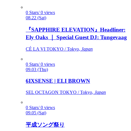
0 Stars/ 0 views
08.22 (Sat)
『SAPPHIRE ELEVATION』Headliner:
Ely Oaks ｜ Special Guest DJ: Tungevaag
CÉ LA VI TOKYO / Tokyo,
Japan
0 Stars/ 0 views
09.03 (Thu)
6IXSENSE | ELI BROWN
SEL OCTAGON TOKYO / Tokyo,
Japan
0 Stars/ 0 views
09.05 (Sat)
平成ソング祭り