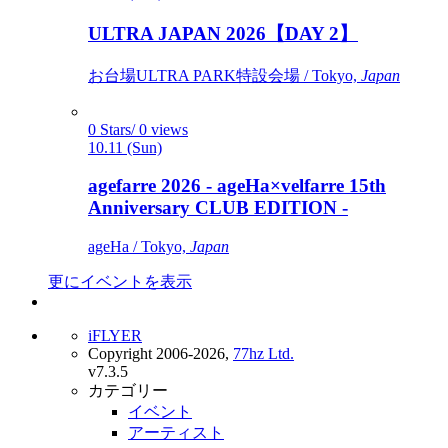
ULTRA JAPAN 2026【DAY 2】
お台場ULTRA PARK特設会場 / Tokyo,
Japan
0 Stars/ 0 views
10.11 (Sun)
agefarre 2026 - ageHa×velfarre 15th
Anniversary CLUB EDITION -
ageHa / Tokyo,
Japan
更にイベントを表示
iFLYER
Copyright 2006-2026,
77hz Ltd.
v7.3.5
カテゴリー
イベント
アーティスト