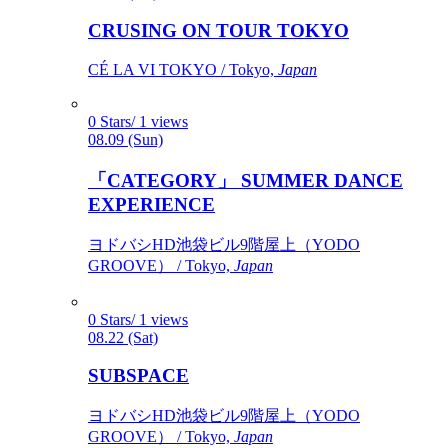
CRUSING ON TOUR TOKYO
CÉ LA VI TOKYO / Tokyo,
Japan
0 Stars/ 1 views
08.09 (Sun)
「CATEGORY」 SUMMER DANCE
EXPERIENCE
ヨドバシHD池袋ビル9階屋上（YODO
GROOVE） / Tokyo,
Japan
0 Stars/ 1 views
08.22 (Sat)
SUBSPACE
ヨドバシHD池袋ビル9階屋上（YODO
GROOVE） / Tokyo,
Japan