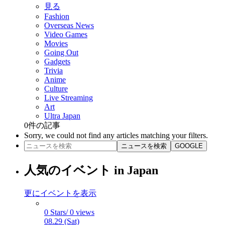
見る
Fashion
Overseas News
Video Games
Movies
Going Out
Gadgets
Trivia
Anime
Culture
Live Streaming
Art
Ultra Japan
0
件の記事
Sorry, we could not find any articles matching your filters.
ニュースを検索
GOOGLE
人気のイベント in Japan
更にイベントを表示
0 Stars/ 0 views
08.29 (Sat)