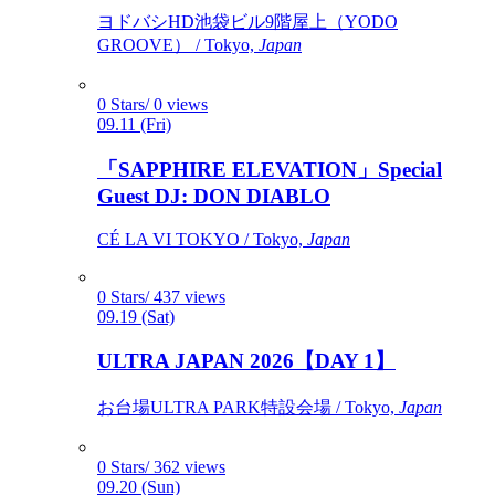
ヨドバシHD池袋ビル9階屋上（YODO
GROOVE） / Tokyo,
Japan
0 Stars/ 0 views
09.11 (Fri)
「SAPPHIRE ELEVATION」Special
Guest DJ: DON DIABLO
CÉ LA VI TOKYO / Tokyo,
Japan
0 Stars/ 437 views
09.19 (Sat)
ULTRA JAPAN 2026【DAY 1】
お台場ULTRA PARK特設会場 / Tokyo,
Japan
0 Stars/ 362 views
09.20 (Sun)