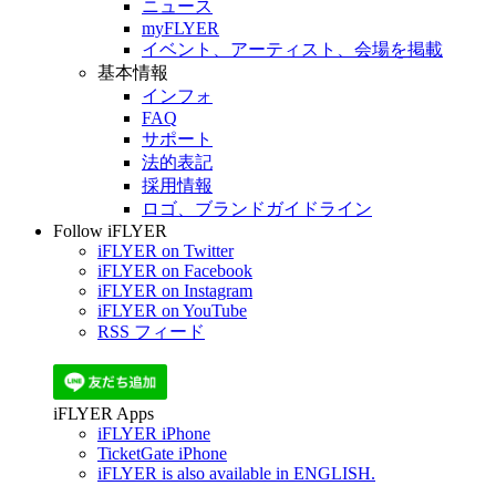
ニュース
myFLYER
イベント、アーティスト、会場を掲載
基本情報
インフォ
FAQ
サポート
法的表記
採用情報
ロゴ、ブランドガイドライン
Follow iFLYER
iFLYER on Twitter
iFLYER on Facebook
iFLYER on Instagram
iFLYER on YouTube
RSS フィード
iFLYER Apps
iFLYER iPhone
TicketGate iPhone
iFLYER is also available in ENGLISH.