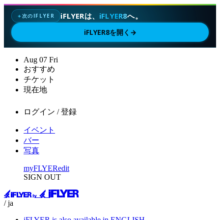
iFLYERは、
iFLYER8
へ。
次のIFLYER
✦
iFLYER8を開く
→
Aug
07
Fri
おすすめ
チケット
現在地
ログイン / 登録
イベント
バー
写真
myFLYER
edit
SIGN OUT
/ ja
iFLYER is also available in ENGLISH.