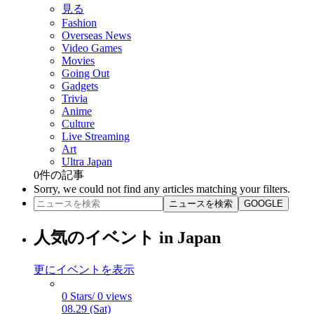
見る
Fashion
Overseas News
Video Games
Movies
Going Out
Gadgets
Trivia
Anime
Culture
Live Streaming
Art
Ultra Japan
0
件の記事
Sorry, we could not find any articles matching your filters.
ニュースを検索
GOOGLE
人気のイベント in Japan
更にイベントを表示
0 Stars/ 0 views
08.29 (Sat)