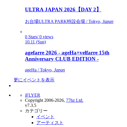
ULTRA JAPAN 2026【DAY 2】
お台場ULTRA PARK特設会場 / Tokyo,
Japan
0 Stars/ 0 views
10.11 (Sun)
agefarre 2026 - ageHa×velfarre 15th
Anniversary CLUB EDITION -
ageHa / Tokyo,
Japan
更にイベントを表示
iFLYER
Copyright 2006-2026,
77hz Ltd.
v7.3.5
カテゴリー
イベント
アーティスト