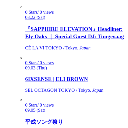
0 Stars/ 0 views
08.22 (Sat)
『SAPPHIRE ELEVATION』Headliner:
Ely Oaks ｜ Special Guest DJ: Tungevaag
CÉ LA VI TOKYO / Tokyo,
Japan
0 Stars/ 0 views
09.03 (Thu)
6IXSENSE | ELI BROWN
SEL OCTAGON TOKYO / Tokyo,
Japan
0 Stars/ 0 views
09.05 (Sat)
平成ソング祭り