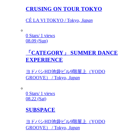
CRUSING ON TOUR TOKYO
CÉ LA VI TOKYO / Tokyo,
Japan
0 Stars/ 1 views
08.09 (Sun)
「CATEGORY」 SUMMER DANCE
EXPERIENCE
ヨドバシHD池袋ビル9階屋上（YODO
GROOVE） / Tokyo,
Japan
0 Stars/ 1 views
08.22 (Sat)
SUBSPACE
ヨドバシHD池袋ビル9階屋上（YODO
GROOVE） / Tokyo,
Japan