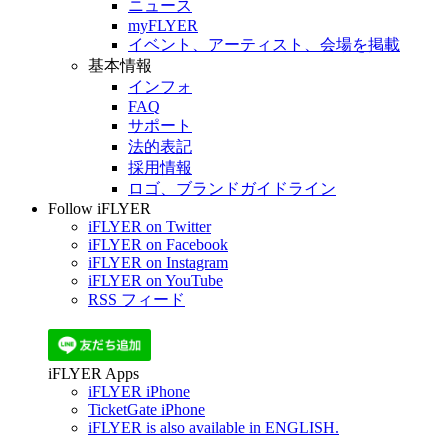
ニュース
myFLYER
イベント、アーティスト、会場を掲載
基本情報
インフォ
FAQ
サポート
法的表記
採用情報
ロゴ、ブランドガイドライン
Follow iFLYER
iFLYER on Twitter
iFLYER on Facebook
iFLYER on Instagram
iFLYER on YouTube
RSS フィード
iFLYER Apps
iFLYER iPhone
TicketGate iPhone
iFLYER is also available in ENGLISH.