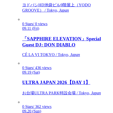
ヨドバシHD池袋ビル9階屋上（YODO
GROOVE） / Tokyo,
Japan
0 Stars/ 0 views
09.11 (Fri)
「SAPPHIRE ELEVATION」Special
Guest DJ: DON DIABLO
CÉ LA VI TOKYO / Tokyo,
Japan
0 Stars/ 436 views
09.19 (Sat)
ULTRA JAPAN 2026【DAY 1】
お台場ULTRA PARK特設会場 / Tokyo,
Japan
0 Stars/ 362 views
09.20 (Sun)