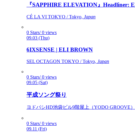
『SAPPHIRE ELEVATION』Headliner: Ely 
CÉ LA VI TOKYO / Tokyo,
Japan
0 Stars/ 0 views
09.03 (Thu)
6IXSENSE | ELI BROWN
SEL OCTAGON TOKYO / Tokyo,
Japan
0 Stars/ 0 views
09.05 (Sat)
平成ソング祭り
ヨドバシHD池袋ビル9階屋上（YODO GROOVE） / 
0 Stars/ 0 views
09.11 (Fri)