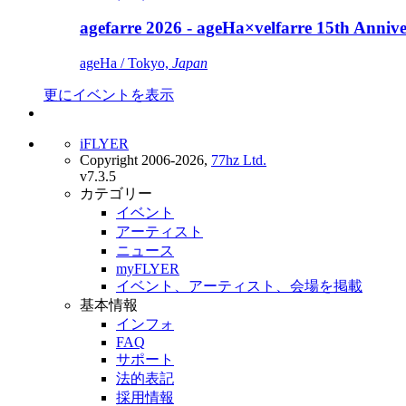
agefarre 2026 - ageHa×velfarre 15th Ann
ageHa / Tokyo,
Japan
更にイベントを表示
iFLYER
Copyright 2006-2026,
77hz Ltd.
v7.3.5
カテゴリー
イベント
アーティスト
ニュース
myFLYER
イベント、アーティスト、会場を掲載
基本情報
インフォ
FAQ
サポート
法的表記
採用情報