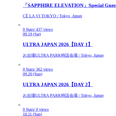
「SAPPHIRE ELEVATION」Special Gues
CÉ LA VI TOKYO / Tokyo,
Japan
0 Stars/ 437 views
09.19 (Sat)
ULTRA JAPAN 2026【DAY 1】
お台場ULTRA PARK特設会場 / Tokyo,
Japan
0 Stars/ 362 views
09.20 (Sun)
ULTRA JAPAN 2026【DAY 2】
お台場ULTRA PARK特設会場 / Tokyo,
Japan
0 Stars/ 0 views
10.11 (Sun)