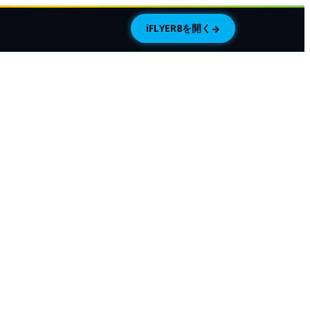
iFLYER8を開く
→