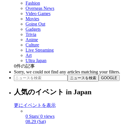
Fashion
Overseas News
Video Games
Movies
Going Out
Gadgets
Trivia
Anime
Culture
Live Streaming
Art
Ultra Japan
0
件の記事
Sorry, we could not find any articles matching your filters.
ニュースを検索
GOOGLE
人気のイベント in Japan
更にイベントを表示
0 Stars/ 0 views
08.29 (Sat)