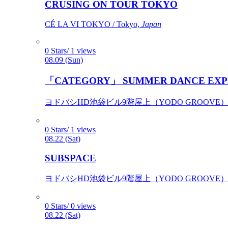
CRUSING ON TOUR TOKYO
CÉ LA VI TOKYO / Tokyo,
Japan
0 Stars/ 1 views
08.09 (Sun)
「CATEGORY」 SUMMER DANCE EXP
ヨドバシHD池袋ビル9階屋上（YODO GROOVE） / 
0 Stars/ 1 views
08.22 (Sat)
SUBSPACE
ヨドバシHD池袋ビル9階屋上（YODO GROOVE） / 
0 Stars/ 0 views
08.22 (Sat)