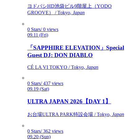
ヨドバシHD池袋ビル9階屋上（YODO
GROOVE） / Tokyo,
Japan
0 Stars/ 0 views
09.11 (Fri)
「SAPPHIRE ELEVATION」Special
Guest DJ: DON DIABLO
CÉ LA VI TOKYO / Tokyo,
Japan
0 Stars/ 437 views
09.19 (Sat)
ULTRA JAPAN 2026【DAY 1】
お台場ULTRA PARK特設会場 / Tokyo,
Japan
0 Stars/ 362 views
09.20 (Sun)