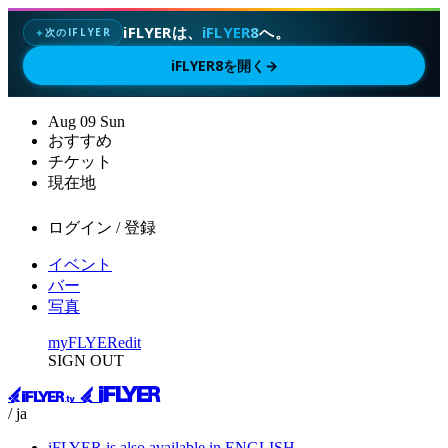
iFLYERは、
iFLYER8
へ。
次のIFLYER
✦
iFLYER8を開く
→
Aug
09
Sun
おすすめ
チケット
現在地
ログイン / 登録
イベント
バー
写真
myFLYER
edit
SIGN OUT
/ ja
iFLYER is also available in ENGLISH.