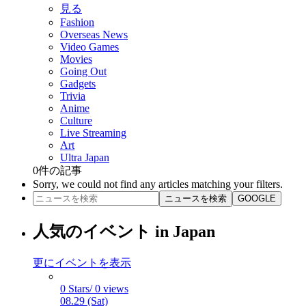
見る
Fashion
Overseas News
Video Games
Movies
Going Out
Gadgets
Trivia
Anime
Culture
Live Streaming
Art
Ultra Japan
0
件の記事
Sorry, we could not find any articles matching your filters.
ニュースを検索
GOOGLE
人気のイベント in Japan
更にイベントを表示
0 Stars/ 0 views
08.29 (Sat)