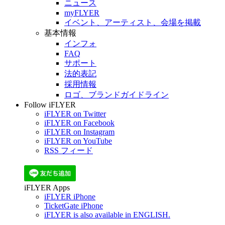
ニュース
myFLYER
イベント、アーティスト、会場を掲載
基本情報
インフォ
FAQ
サポート
法的表記
採用情報
ロゴ、ブランドガイドライン
Follow iFLYER
iFLYER on Twitter
iFLYER on Facebook
iFLYER on Instagram
iFLYER on YouTube
RSS フィード
iFLYER Apps
iFLYER iPhone
TicketGate iPhone
iFLYER is also available in ENGLISH.