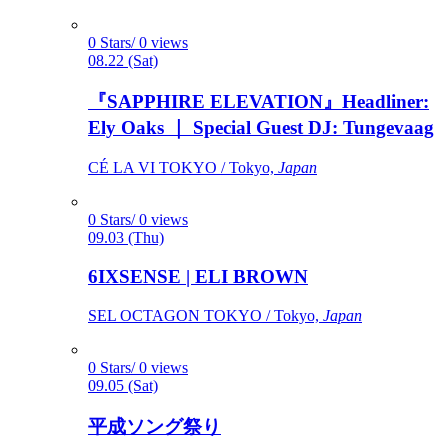
0 Stars/ 0 views
08.22 (Sat)
『SAPPHIRE ELEVATION』Headliner:
Ely Oaks ｜ Special Guest DJ: Tungevaag
CÉ LA VI TOKYO / Tokyo,
Japan
0 Stars/ 0 views
09.03 (Thu)
6IXSENSE | ELI BROWN
SEL OCTAGON TOKYO / Tokyo,
Japan
0 Stars/ 0 views
09.05 (Sat)
平成ソング祭り