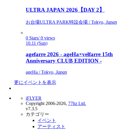
ULTRA JAPAN 2026【DAY 2】
お台場ULTRA PARK特設会場 / Tokyo,
Japan
0 Stars/ 0 views
10.11 (Sun)
agefarre 2026 - ageHa×velfarre 15th
Anniversary CLUB EDITION -
ageHa / Tokyo,
Japan
更にイベントを表示
iFLYER
Copyright 2006-2026,
77hz Ltd.
v7.3.5
カテゴリー
イベント
アーティスト