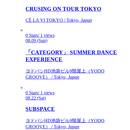
CRUSING ON TOUR TOKYO
CÉ LA VI TOKYO / Tokyo,
Japan
0 Stars/ 1 views
08.09 (Sun)
「CATEGORY」 SUMMER DANCE
EXPERIENCE
ヨドバシHD池袋ビル9階屋上（YODO
GROOVE） / Tokyo,
Japan
0 Stars/ 1 views
08.22 (Sat)
SUBSPACE
ヨドバシHD池袋ビル9階屋上（YODO
GROOVE） / Tokyo,
Japan