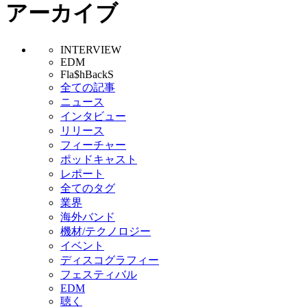
アーカイブ
INTERVIEW
EDM
Fla$hBackS
全ての記事
ニュース
インタビュー
リリース
フィーチャー
ポッドキャスト
レポート
全てのタグ
業界
海外バンド
機材/テクノロジー
イベント
ディスコグラフィー
フェスティバル
EDM
聴く