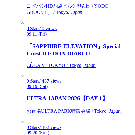
ヨドバシHD池袋ビル9階屋上（YODO
GROOVE） / Tokyo,
Japan
0 Stars/ 0 views
09.11 (Fri)
「SAPPHIRE ELEVATION」Special
Guest DJ: DON DIABLO
CÉ LA VI TOKYO / Tokyo,
Japan
0 Stars/ 437 views
09.19 (Sat)
ULTRA JAPAN 2026【DAY 1】
お台場ULTRA PARK特設会場 / Tokyo,
Japan
0 Stars/ 362 views
09.20 (Sun)