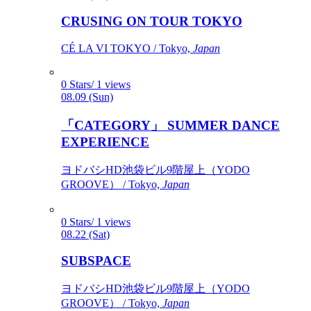
CRUSING ON TOUR TOKYO
CÉ LA VI TOKYO / Tokyo,
Japan
0 Stars/ 1 views
08.09 (Sun)
「CATEGORY」 SUMMER DANCE
EXPERIENCE
ヨドバシHD池袋ビル9階屋上（YODO
GROOVE） / Tokyo,
Japan
0 Stars/ 1 views
08.22 (Sat)
SUBSPACE
ヨドバシHD池袋ビル9階屋上（YODO
GROOVE） / Tokyo,
Japan