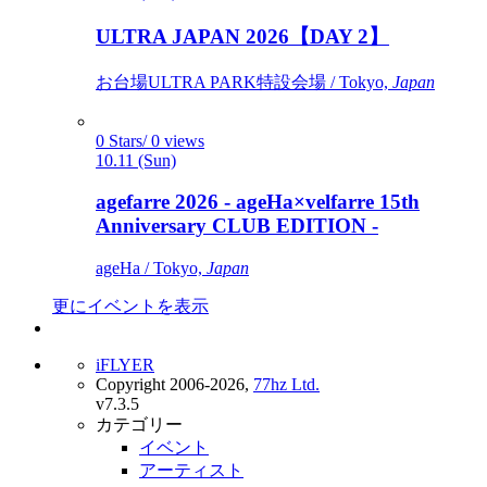
ULTRA JAPAN 2026【DAY 2】
お台場ULTRA PARK特設会場 / Tokyo,
Japan
0 Stars/ 0 views
10.11 (Sun)
agefarre 2026 - ageHa×velfarre 15th
Anniversary CLUB EDITION -
ageHa / Tokyo,
Japan
更にイベントを表示
iFLYER
Copyright 2006-2026,
77hz Ltd.
v7.3.5
カテゴリー
イベント
アーティスト