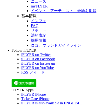
ニュース
myFLYER
イベント、アーティスト、会場を掲載
基本情報
インフォ
FAQ
サポート
法的表記
採用情報
ロゴ、ブランドガイドライン
Follow iFLYER
iFLYER on Twitter
iFLYER on Facebook
iFLYER on Instagram
iFLYER on YouTube
RSS フィード
iFLYER Apps
iFLYER iPhone
TicketGate iPhone
iFLYER is also available in ENGLISH.