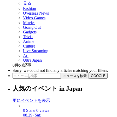
見る
Fashion
Overseas News
Video Games
Movies
Going Out
Gadgets
Trivia
Anime
Culture
Live Streaming
Art
Ultra Japan
0
件の記事
Sorry, we could not find any articles matching your filters.
ニュースを検索
GOOGLE
人気のイベント in Japan
更にイベントを表示
0 Stars/ 0 views
08.29 (Sat)