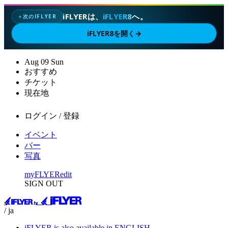
iFLYERは、
iFLYER8
へ。
次のIFLYER
✦
iFLYER8を開く
→
Aug
09
Sun
おすすめ
チケット
現在地
ログイン / 登録
イベント
バー
写真
myFLYER
edit
SIGN OUT
/ ja
iFLYER is also available in ENGLISH.