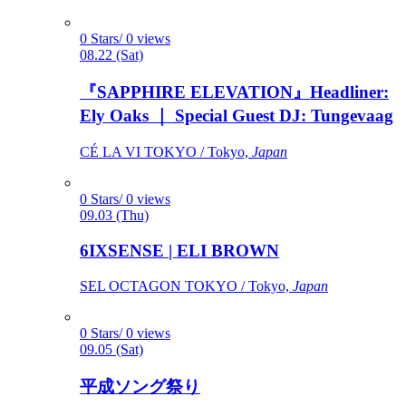
0 Stars/ 0 views
08.22 (Sat)
『SAPPHIRE ELEVATION』Headliner:
Ely Oaks ｜ Special Guest DJ: Tungevaag
CÉ LA VI TOKYO / Tokyo,
Japan
0 Stars/ 0 views
09.03 (Thu)
6IXSENSE | ELI BROWN
SEL OCTAGON TOKYO / Tokyo,
Japan
0 Stars/ 0 views
09.05 (Sat)
平成ソング祭り