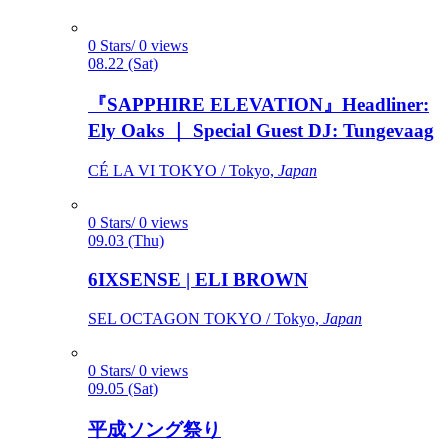
0 Stars/ 0 views
08.22 (Sat)
『SAPPHIRE ELEVATION』Headliner:
Ely Oaks ｜ Special Guest DJ: Tungevaag
CÉ LA VI TOKYO / Tokyo,
Japan
0 Stars/ 0 views
09.03 (Thu)
6IXSENSE | ELI BROWN
SEL OCTAGON TOKYO / Tokyo,
Japan
0 Stars/ 0 views
09.05 (Sat)
平成ソング祭り