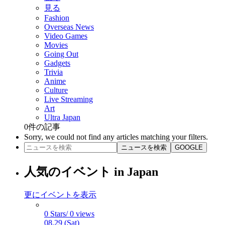
見る
Fashion
Overseas News
Video Games
Movies
Going Out
Gadgets
Trivia
Anime
Culture
Live Streaming
Art
Ultra Japan
0
件の記事
Sorry, we could not find any articles matching your filters.
ニュースを検索
GOOGLE
人気のイベント in Japan
更にイベントを表示
0 Stars/ 0 views
08.29 (Sat)