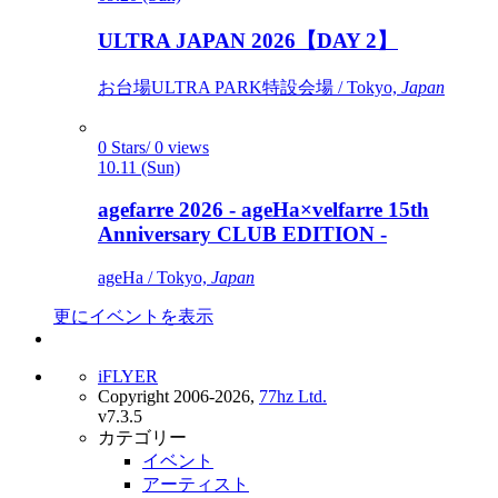
ULTRA JAPAN 2026【DAY 2】
お台場ULTRA PARK特設会場 / Tokyo,
Japan
0 Stars/ 0 views
10.11 (Sun)
agefarre 2026 - ageHa×velfarre 15th
Anniversary CLUB EDITION -
ageHa / Tokyo,
Japan
更にイベントを表示
iFLYER
Copyright 2006-2026,
77hz Ltd.
v7.3.5
カテゴリー
イベント
アーティスト