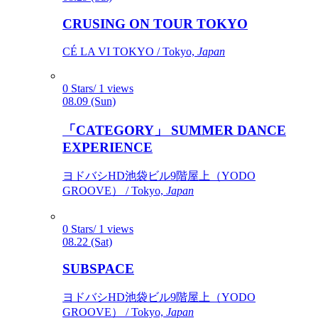
CRUSING ON TOUR TOKYO
CÉ LA VI TOKYO / Tokyo,
Japan
0 Stars/ 1 views
08.09 (Sun)
「CATEGORY」 SUMMER DANCE
EXPERIENCE
ヨドバシHD池袋ビル9階屋上（YODO
GROOVE） / Tokyo,
Japan
0 Stars/ 1 views
08.22 (Sat)
SUBSPACE
ヨドバシHD池袋ビル9階屋上（YODO
GROOVE） / Tokyo,
Japan