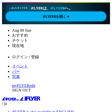
iFLYERは、
iFLYER8
へ。
次のIFLYER
✦
iFLYER8を開く
→
Aug
09
Sun
おすすめ
チケット
現在地
ログイン / 登録
イベント
バー
写真
myFLYER
edit
SIGN OUT
/ ja
iFLYER is also available in ENGLISH.