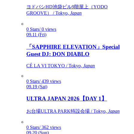
ヨドバシHD池袋ビル9階屋上（YODO
GROOVE） / Tokyo,
Japan
0 Stars/ 0 views
09.11 (Fri)
「SAPPHIRE ELEVATION」Special
Guest DJ: DON DIABLO
CÉ LA VI TOKYO / Tokyo,
Japan
0 Stars/ 439 views
09.19 (Sat)
ULTRA JAPAN 2026【DAY 1】
お台場ULTRA PARK特設会場 / Tokyo,
Japan
0 Stars/ 362 views
09.20 (Sun)