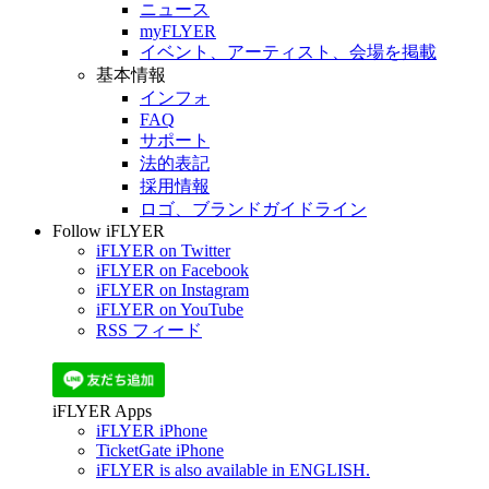
ニュース
myFLYER
イベント、アーティスト、会場を掲載
基本情報
インフォ
FAQ
サポート
法的表記
採用情報
ロゴ、ブランドガイドライン
Follow iFLYER
iFLYER on Twitter
iFLYER on Facebook
iFLYER on Instagram
iFLYER on YouTube
RSS フィード
iFLYER Apps
iFLYER iPhone
TicketGate iPhone
iFLYER is also available in ENGLISH.