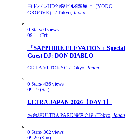
ヨドバシHD池袋ビル9階屋上（YODO
GROOVE） / Tokyo,
Japan
0 Stars/ 0 views
09.11 (Fri)
「SAPPHIRE ELEVATION」Special
Guest DJ: DON DIABLO
CÉ LA VI TOKYO / Tokyo,
Japan
0 Stars/ 436 views
09.19 (Sat)
ULTRA JAPAN 2026【DAY 1】
お台場ULTRA PARK特設会場 / Tokyo,
Japan
0 Stars/ 362 views
09.20 (Sun)