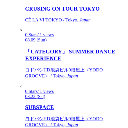
CRUSING ON TOUR TOKYO
CÉ LA VI TOKYO / Tokyo,
Japan
0 Stars/ 1 views
08.09 (Sun)
「CATEGORY」 SUMMER DANCE
EXPERIENCE
ヨドバシHD池袋ビル9階屋上（YODO
GROOVE） / Tokyo,
Japan
0 Stars/ 1 views
08.22 (Sat)
SUBSPACE
ヨドバシHD池袋ビル9階屋上（YODO
GROOVE） / Tokyo,
Japan