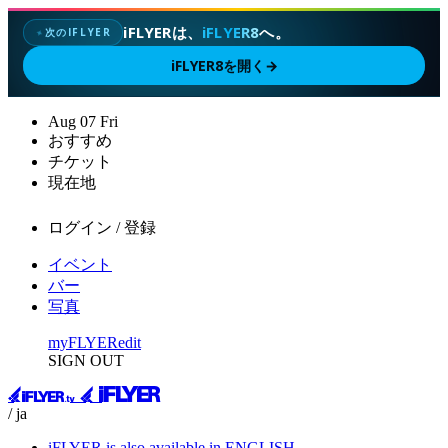
iFLYERは、
iFLYER8
へ。
次のIFLYER
✦
iFLYER8を開く
→
Aug
07
Fri
おすすめ
チケット
現在地
ログイン / 登録
イベント
バー
写真
myFLYER
edit
SIGN OUT
/ ja
iFLYER is also available in ENGLISH.