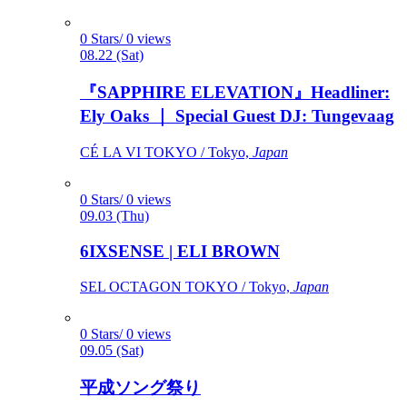
0 Stars/ 0 views
08.22 (Sat)
『SAPPHIRE ELEVATION』Headliner:
Ely Oaks ｜ Special Guest DJ: Tungevaag
CÉ LA VI TOKYO / Tokyo,
Japan
0 Stars/ 0 views
09.03 (Thu)
6IXSENSE | ELI BROWN
SEL OCTAGON TOKYO / Tokyo,
Japan
0 Stars/ 0 views
09.05 (Sat)
平成ソング祭り