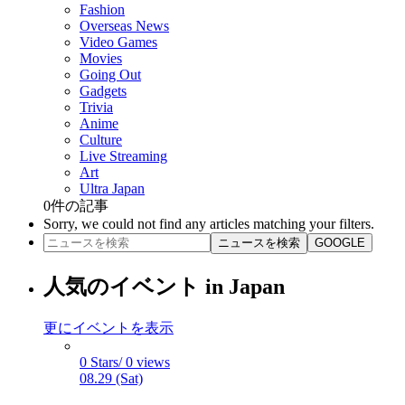
Fashion
Overseas News
Video Games
Movies
Going Out
Gadgets
Trivia
Anime
Culture
Live Streaming
Art
Ultra Japan
0
件の記事
Sorry, we could not find any articles matching your filters.
ニュースを検索
GOOGLE
人気のイベント in Japan
更にイベントを表示
0 Stars/ 0 views
08.29 (Sat)