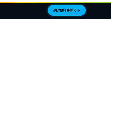
iFLYER8を開く
→