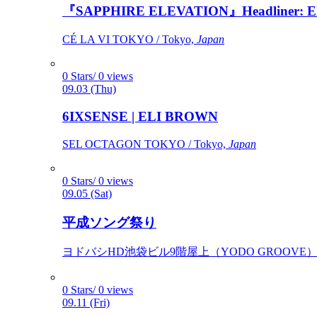
『SAPPHIRE ELEVATION』Headliner: Ely 
CÉ LA VI TOKYO / Tokyo,
Japan
0 Stars/ 0 views
09.03 (Thu)
6IXSENSE | ELI BROWN
SEL OCTAGON TOKYO / Tokyo,
Japan
0 Stars/ 0 views
09.05 (Sat)
平成ソング祭り
ヨドバシHD池袋ビル9階屋上（YODO GROOVE） / 
0 Stars/ 0 views
09.11 (Fri)