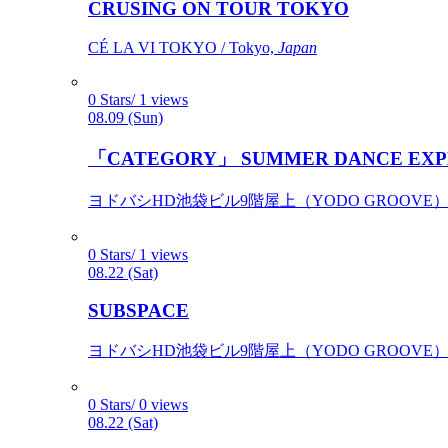
CRUSING ON TOUR TOKYO
CÉ LA VI TOKYO / Tokyo,
Japan
0 Stars/ 1 views
08.09 (Sun)
「CATEGORY」 SUMMER DANCE EXP
ヨドバシHD池袋ビル9階屋上（YODO GROOVE） / 
0 Stars/ 1 views
08.22 (Sat)
SUBSPACE
ヨドバシHD池袋ビル9階屋上（YODO GROOVE） / 
0 Stars/ 0 views
08.22 (Sat)