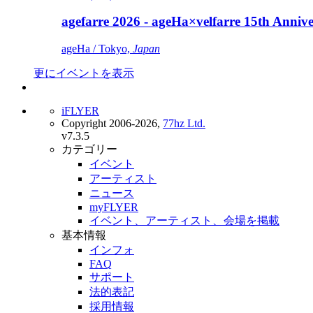
agefarre 2026 - ageHa×velfarre 15th Ann
ageHa / Tokyo,
Japan
更にイベントを表示
iFLYER
Copyright 2006-2026,
77hz Ltd.
v7.3.5
カテゴリー
イベント
アーティスト
ニュース
myFLYER
イベント、アーティスト、会場を掲載
基本情報
インフォ
FAQ
サポート
法的表記
採用情報