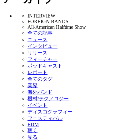
INTERVIEW
FOREIGN BANDS
All-American Halftime Show
全ての記事
ニュース
インタビュー
リリース
フィーチャー
ポッドキャスト
レポート
全てのタグ
業界
海外バンド
機材/テクノロジー
イベント
ディスコグラフィー
フェスティバル
EDM
聴く
見る