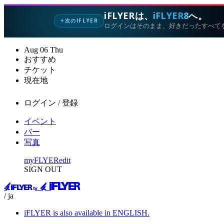
iFLYERは、
iFLYER8
へ。
次のIFLYER
✦
ログインはそのまま、好きだったすべて
Aug
06
Thu
おすすめ
チケット
現在地
ログイン / 登録
イベント
バー
写真
myFLYER
edit
SIGN OUT
/ ja
iFLYER is also available in ENGLISH.