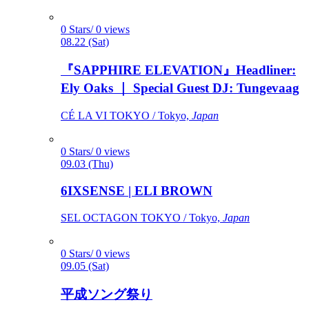
0 Stars/ 0 views
08.22 (Sat)
『SAPPHIRE ELEVATION』Headliner:
Ely Oaks ｜ Special Guest DJ: Tungevaag
CÉ LA VI TOKYO / Tokyo,
Japan
0 Stars/ 0 views
09.03 (Thu)
6IXSENSE | ELI BROWN
SEL OCTAGON TOKYO / Tokyo,
Japan
0 Stars/ 0 views
09.05 (Sat)
平成ソング祭り