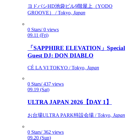
ヨドバシHD池袋ビル9階屋上（YODO
GROOVE） / Tokyo,
Japan
0 Stars/ 0 views
09.11 (Fri)
「SAPPHIRE ELEVATION」Special
Guest DJ: DON DIABLO
CÉ LA VI TOKYO / Tokyo,
Japan
0 Stars/ 437 views
09.19 (Sat)
ULTRA JAPAN 2026【DAY 1】
お台場ULTRA PARK特設会場 / Tokyo,
Japan
0 Stars/ 362 views
09.20 (Sun)