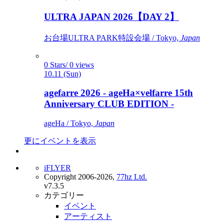
ULTRA JAPAN 2026【DAY 2】
お台場ULTRA PARK特設会場 / Tokyo,
Japan
0 Stars/ 0 views
10.11 (Sun)
agefarre 2026 - ageHa×velfarre 15th
Anniversary CLUB EDITION -
ageHa / Tokyo,
Japan
更にイベントを表示
iFLYER
Copyright 2006-2026,
77hz Ltd.
v7.3.5
カテゴリー
イベント
アーティスト