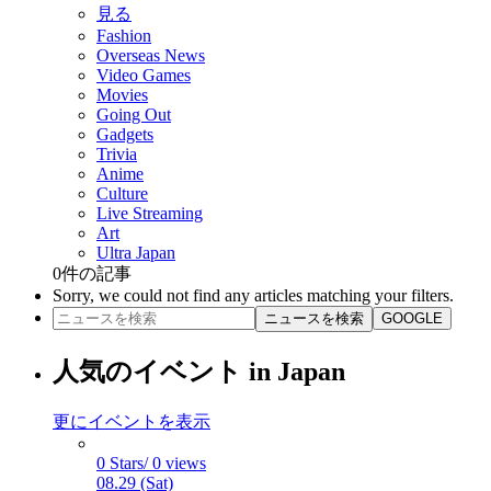
見る
Fashion
Overseas News
Video Games
Movies
Going Out
Gadgets
Trivia
Anime
Culture
Live Streaming
Art
Ultra Japan
0
件の記事
Sorry, we could not find any articles matching your filters.
ニュースを検索
GOOGLE
人気のイベント in Japan
更にイベントを表示
0 Stars/ 0 views
08.29 (Sat)