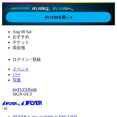
iFLYERは、
iFLYER8
へ。
次のIFLYER
✦
iFLYER8を開く
→
Aug
08
Sat
おすすめ
チケット
現在地
ログイン / 登録
イベント
バー
写真
myFLYER
edit
SIGN OUT
/ ja
iFLYER is also available in ENGLISH.