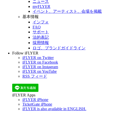
ニュース
myFLYER
イベント、アーティスト、会場を掲載
基本情報
インフォ
FAQ
サポート
法的表記
採用情報
ロゴ、ブランドガイドライン
Follow iFLYER
iFLYER on Twitter
iFLYER on Facebook
iFLYER on Instagram
iFLYER on YouTube
RSS フィード
iFLYER Apps
iFLYER iPhone
TicketGate iPhone
iFLYER is also available in ENGLISH.