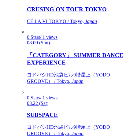
CRUSING ON TOUR TOKYO
CÉ LA VI TOKYO / Tokyo,
Japan
0 Stars/ 1 views
08.09 (Sun)
「CATEGORY」 SUMMER DANCE
EXPERIENCE
ヨドバシHD池袋ビル9階屋上（YODO
GROOVE） / Tokyo,
Japan
0 Stars/ 1 views
08.22 (Sat)
SUBSPACE
ヨドバシHD池袋ビル9階屋上（YODO
GROOVE） / Tokyo,
Japan