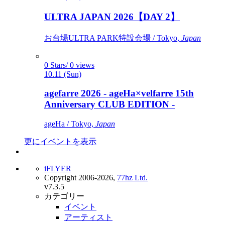
ULTRA JAPAN 2026【DAY 2】
お台場ULTRA PARK特設会場 / Tokyo,
Japan
0 Stars/ 0 views
10.11 (Sun)
agefarre 2026 - ageHa×velfarre 15th
Anniversary CLUB EDITION -
ageHa / Tokyo,
Japan
更にイベントを表示
iFLYER
Copyright 2006-2026,
77hz Ltd.
v7.3.5
カテゴリー
イベント
アーティスト