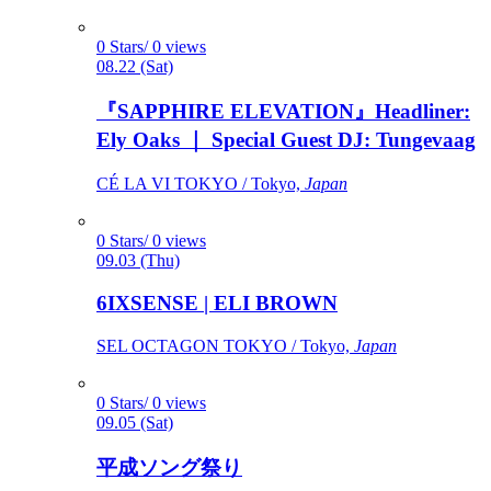
0 Stars/ 0 views
08.22 (Sat)
『SAPPHIRE ELEVATION』Headliner:
Ely Oaks ｜ Special Guest DJ: Tungevaag
CÉ LA VI TOKYO / Tokyo,
Japan
0 Stars/ 0 views
09.03 (Thu)
6IXSENSE | ELI BROWN
SEL OCTAGON TOKYO / Tokyo,
Japan
0 Stars/ 0 views
09.05 (Sat)
平成ソング祭り