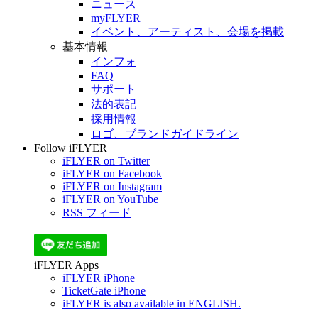
ニュース
myFLYER
イベント、アーティスト、会場を掲載
基本情報
インフォ
FAQ
サポート
法的表記
採用情報
ロゴ、ブランドガイドライン
Follow iFLYER
iFLYER on Twitter
iFLYER on Facebook
iFLYER on Instagram
iFLYER on YouTube
RSS フィード
iFLYER Apps
iFLYER iPhone
TicketGate iPhone
iFLYER is also available in ENGLISH.