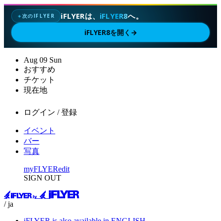
iFLYERは、
iFLYER8
へ。
次のIFLYER
✦
iFLYER8を開く
→
Aug
09
Sun
おすすめ
チケット
現在地
ログイン / 登録
イベント
バー
写真
myFLYER
edit
SIGN OUT
/ ja
iFLYER is also available in ENGLISH.