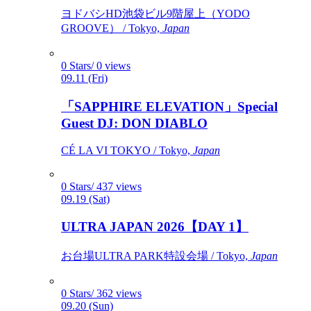
ヨドバシHD池袋ビル9階屋上（YODO
GROOVE） / Tokyo,
Japan
0 Stars/ 0 views
09.11 (Fri)
「SAPPHIRE ELEVATION」Special
Guest DJ: DON DIABLO
CÉ LA VI TOKYO / Tokyo,
Japan
0 Stars/ 437 views
09.19 (Sat)
ULTRA JAPAN 2026【DAY 1】
お台場ULTRA PARK特設会場 / Tokyo,
Japan
0 Stars/ 362 views
09.20 (Sun)