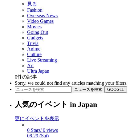
見る
Fashion
Overseas News
Video Games
Movies
Going Out
Gadgets
Trivia
Anime
Culture
Live Streaming
Art
Ultra Japan
0
件の記事
Sorry, we could not find any articles matching your filters.
ニュースを検索
GOOGLE
人気のイベント in Japan
更にイベントを表示
0 Stars/ 0 views
08.29 (Sat)