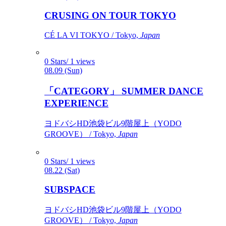
CRUSING ON TOUR TOKYO
CÉ LA VI TOKYO / Tokyo,
Japan
0 Stars/ 1 views
08.09 (Sun)
「CATEGORY」 SUMMER DANCE
EXPERIENCE
ヨドバシHD池袋ビル9階屋上（YODO
GROOVE） / Tokyo,
Japan
0 Stars/ 1 views
08.22 (Sat)
SUBSPACE
ヨドバシHD池袋ビル9階屋上（YODO
GROOVE） / Tokyo,
Japan