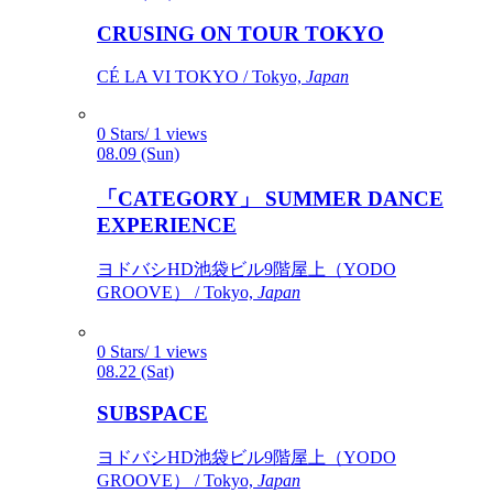
CRUSING ON TOUR TOKYO
CÉ LA VI TOKYO / Tokyo,
Japan
0 Stars/ 1 views
08.09 (Sun)
「CATEGORY」 SUMMER DANCE
EXPERIENCE
ヨドバシHD池袋ビル9階屋上（YODO
GROOVE） / Tokyo,
Japan
0 Stars/ 1 views
08.22 (Sat)
SUBSPACE
ヨドバシHD池袋ビル9階屋上（YODO
GROOVE） / Tokyo,
Japan