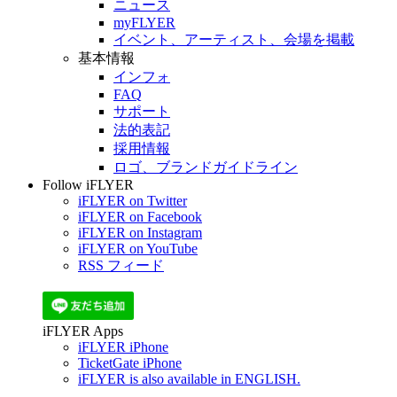
ニュース
myFLYER
イベント、アーティスト、会場を掲載
基本情報
インフォ
FAQ
サポート
法的表記
採用情報
ロゴ、ブランドガイドライン
Follow iFLYER
iFLYER on Twitter
iFLYER on Facebook
iFLYER on Instagram
iFLYER on YouTube
RSS フィード
iFLYER Apps
iFLYER iPhone
TicketGate iPhone
iFLYER is also available in ENGLISH.