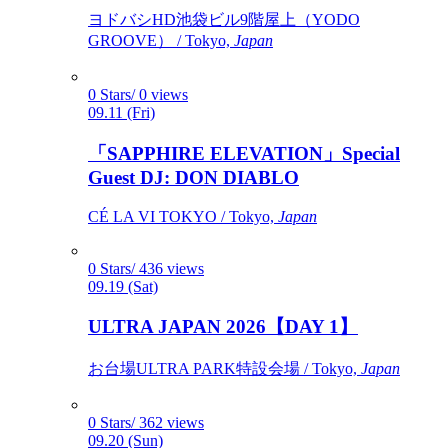
ヨドバシHD池袋ビル9階屋上（YODO
GROOVE） / Tokyo,
Japan
0 Stars/ 0 views
09.11 (Fri)
「SAPPHIRE ELEVATION」Special
Guest DJ: DON DIABLO
CÉ LA VI TOKYO / Tokyo,
Japan
0 Stars/ 436 views
09.19 (Sat)
ULTRA JAPAN 2026【DAY 1】
お台場ULTRA PARK特設会場 / Tokyo,
Japan
0 Stars/ 362 views
09.20 (Sun)