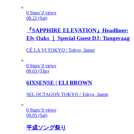
0 Stars/ 0 views
08.22 (Sat)
『SAPPHIRE ELEVATION』Headliner:
Ely Oaks ｜ Special Guest DJ: Tungevaag
CÉ LA VI TOKYO / Tokyo,
Japan
0 Stars/ 0 views
09.03 (Thu)
6IXSENSE | ELI BROWN
SEL OCTAGON TOKYO / Tokyo,
Japan
0 Stars/ 0 views
09.05 (Sat)
平成ソング祭り