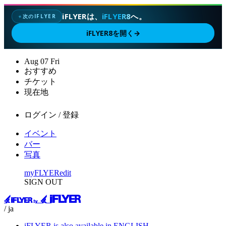
iFLYERは、
iFLYER8
へ。
次のIFLYER
✦
iFLYER8を開く
→
Aug
07
Fri
おすすめ
チケット
現在地
ログイン / 登録
イベント
バー
写真
myFLYER
edit
SIGN OUT
/ ja
iFLYER is also available in ENGLISH.