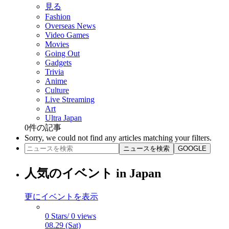
見る
Fashion
Overseas News
Video Games
Movies
Going Out
Gadgets
Trivia
Anime
Culture
Live Streaming
Art
Ultra Japan
0
件の記事
Sorry, we could not find any articles matching your filters.
ニュースを検索
GOOGLE
人気のイベント in Japan
更にイベントを表示
0 Stars/ 0 views
08.29 (Sat)