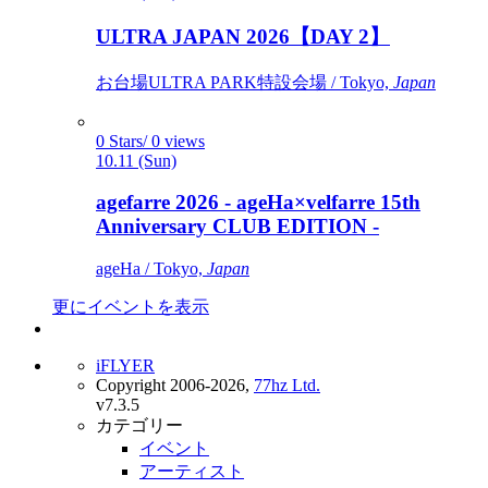
ULTRA JAPAN 2026【DAY 2】
お台場ULTRA PARK特設会場 / Tokyo,
Japan
0 Stars/ 0 views
10.11 (Sun)
agefarre 2026 - ageHa×velfarre 15th
Anniversary CLUB EDITION -
ageHa / Tokyo,
Japan
更にイベントを表示
iFLYER
Copyright 2006-2026,
77hz Ltd.
v7.3.5
カテゴリー
イベント
アーティスト