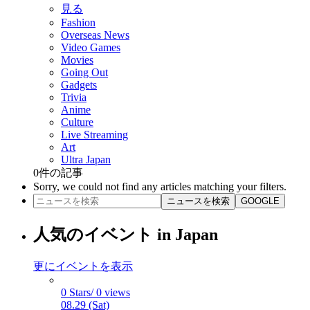
見る
Fashion
Overseas News
Video Games
Movies
Going Out
Gadgets
Trivia
Anime
Culture
Live Streaming
Art
Ultra Japan
0
件の記事
Sorry, we could not find any articles matching your filters.
ニュースを検索
GOOGLE
人気のイベント in Japan
更にイベントを表示
0 Stars/ 0 views
08.29 (Sat)