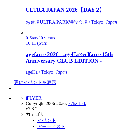
ULTRA JAPAN 2026【DAY 2】
お台場ULTRA PARK特設会場 / Tokyo,
Japan
0 Stars/ 0 views
10.11 (Sun)
agefarre 2026 - ageHa×velfarre 15th
Anniversary CLUB EDITION -
ageHa / Tokyo,
Japan
更にイベントを表示
iFLYER
Copyright 2006-2026,
77hz Ltd.
v7.3.5
カテゴリー
イベント
アーティスト