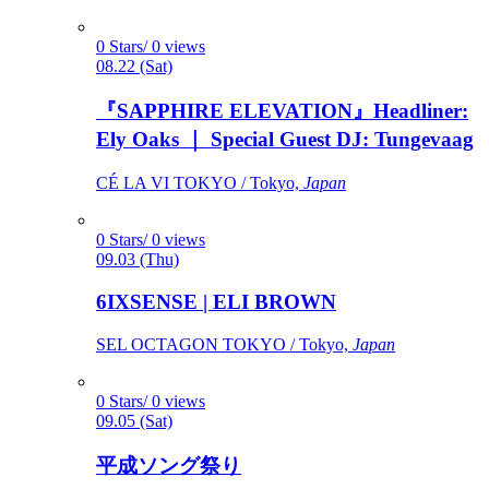
0 Stars/ 0 views
08.22 (Sat)
『SAPPHIRE ELEVATION』Headliner:
Ely Oaks ｜ Special Guest DJ: Tungevaag
CÉ LA VI TOKYO / Tokyo,
Japan
0 Stars/ 0 views
09.03 (Thu)
6IXSENSE | ELI BROWN
SEL OCTAGON TOKYO / Tokyo,
Japan
0 Stars/ 0 views
09.05 (Sat)
平成ソング祭り