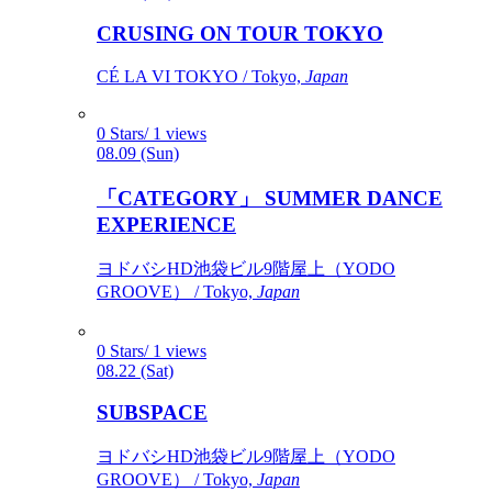
CRUSING ON TOUR TOKYO
CÉ LA VI TOKYO / Tokyo,
Japan
0 Stars/ 1 views
08.09 (Sun)
「CATEGORY」 SUMMER DANCE
EXPERIENCE
ヨドバシHD池袋ビル9階屋上（YODO
GROOVE） / Tokyo,
Japan
0 Stars/ 1 views
08.22 (Sat)
SUBSPACE
ヨドバシHD池袋ビル9階屋上（YODO
GROOVE） / Tokyo,
Japan