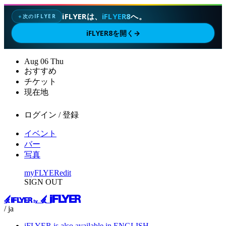
iFLYERは、
iFLYER8
へ。
次のIFLYER
✦
iFLYER8を開く
→
Aug
06
Thu
おすすめ
チケット
現在地
ログイン / 登録
イベント
バー
写真
myFLYER
edit
SIGN OUT
/ ja
iFLYER is also available in ENGLISH.