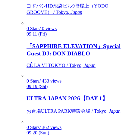
ヨドバシHD池袋ビル9階屋上（YODO
GROOVE） / Tokyo,
Japan
0 Stars/ 0 views
09.11 (Fri)
「SAPPHIRE ELEVATION」Special
Guest DJ: DON DIABLO
CÉ LA VI TOKYO / Tokyo,
Japan
0 Stars/ 433 views
09.19 (Sat)
ULTRA JAPAN 2026【DAY 1】
お台場ULTRA PARK特設会場 / Tokyo,
Japan
0 Stars/ 362 views
09.20 (Sun)