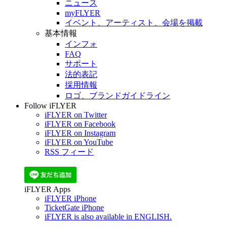
ニュース
myFLYER
イベント、アーティスト、会場を掲載
基本情報
インフォ
FAQ
サポート
法的表記
採用情報
ロゴ、ブランドガイドライン
Follow iFLYER
iFLYER on Twitter
iFLYER on Facebook
iFLYER on Instagram
iFLYER on YouTube
RSS フィード
iFLYER Apps
iFLYER iPhone
TicketGate iPhone
iFLYER is also available in ENGLISH.