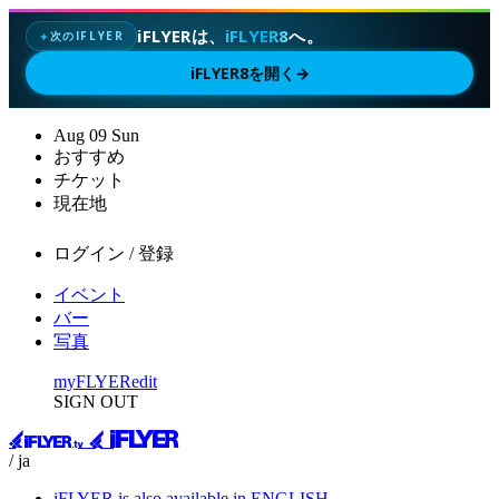
iFLYERは、
iFLYER8
へ。
次のIFLYER
✦
iFLYER8を開く
→
Aug
09
Sun
おすすめ
チケット
現在地
ログイン / 登録
イベント
バー
写真
myFLYER
edit
SIGN OUT
/ ja
iFLYER is also available in ENGLISH.