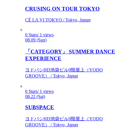
CRUSING ON TOUR TOKYO
CÉ LA VI TOKYO / Tokyo,
Japan
0 Stars/ 1 views
08.09 (Sun)
「CATEGORY」 SUMMER DANCE
EXPERIENCE
ヨドバシHD池袋ビル9階屋上（YODO
GROOVE） / Tokyo,
Japan
0 Stars/ 1 views
08.22 (Sat)
SUBSPACE
ヨドバシHD池袋ビル9階屋上（YODO
GROOVE） / Tokyo,
Japan