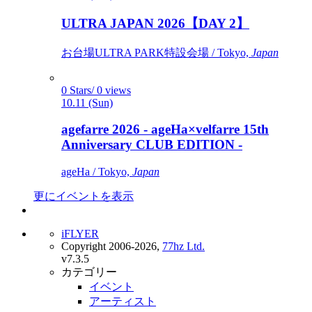
ULTRA JAPAN 2026【DAY 2】
お台場ULTRA PARK特設会場 / Tokyo,
Japan
0 Stars/ 0 views
10.11 (Sun)
agefarre 2026 - ageHa×velfarre 15th
Anniversary CLUB EDITION -
ageHa / Tokyo,
Japan
更にイベントを表示
iFLYER
Copyright 2006-2026,
77hz Ltd.
v7.3.5
カテゴリー
イベント
アーティスト