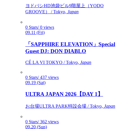
ヨドバシHD池袋ビル9階屋上（YODO
GROOVE） / Tokyo,
Japan
0 Stars/ 0 views
09.11 (Fri)
「SAPPHIRE ELEVATION」Special
Guest DJ: DON DIABLO
CÉ LA VI TOKYO / Tokyo,
Japan
0 Stars/ 437 views
09.19 (Sat)
ULTRA JAPAN 2026【DAY 1】
お台場ULTRA PARK特設会場 / Tokyo,
Japan
0 Stars/ 362 views
09.20 (Sun)