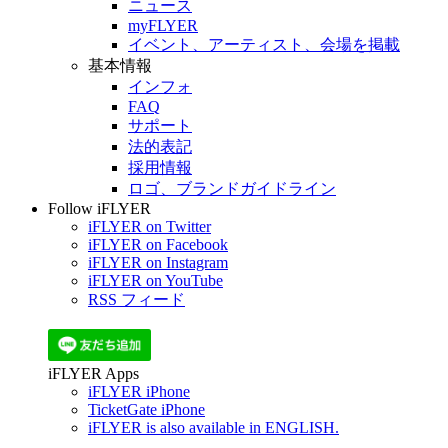
ニュース
myFLYER
イベント、アーティスト、会場を掲載
基本情報
インフォ
FAQ
サポート
法的表記
採用情報
ロゴ、ブランドガイドライン
Follow iFLYER
iFLYER on Twitter
iFLYER on Facebook
iFLYER on Instagram
iFLYER on YouTube
RSS フィード
iFLYER Apps
iFLYER iPhone
TicketGate iPhone
iFLYER is also available in ENGLISH.