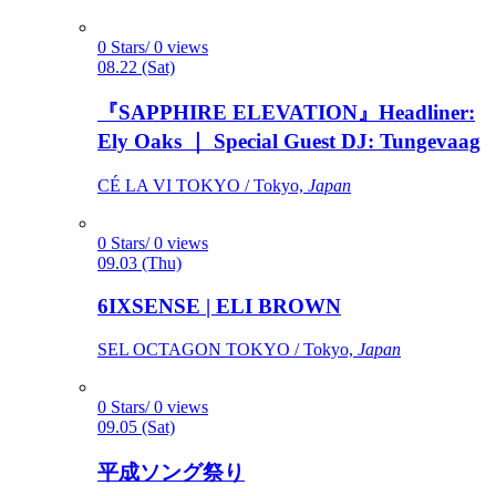
0 Stars/ 0 views
08.22 (Sat)
『SAPPHIRE ELEVATION』Headliner:
Ely Oaks ｜ Special Guest DJ: Tungevaag
CÉ LA VI TOKYO / Tokyo,
Japan
0 Stars/ 0 views
09.03 (Thu)
6IXSENSE | ELI BROWN
SEL OCTAGON TOKYO / Tokyo,
Japan
0 Stars/ 0 views
09.05 (Sat)
平成ソング祭り