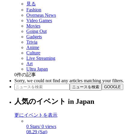
見る
Fashion
Overseas News
Video Games
Movies
Going Out
Gadgets
Trivia
Anime
Culture
Live Streaming
Art
Ultra Japan
0
件の記事
Sorry, we could not find any articles matching your filters.
ニュースを検索
GOOGLE
人気のイベント in Japan
更にイベントを表示
0 Stars/ 0 views
08.29 (Sat)