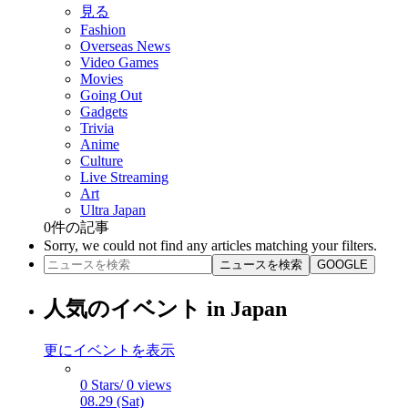
見る
Fashion
Overseas News
Video Games
Movies
Going Out
Gadgets
Trivia
Anime
Culture
Live Streaming
Art
Ultra Japan
0
件の記事
Sorry, we could not find any articles matching your filters.
ニュースを検索
GOOGLE
人気のイベント in Japan
更にイベントを表示
0 Stars/ 0 views
08.29 (Sat)