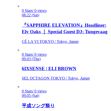
0 Stars/ 0 views
08.22 (Sat)
『SAPPHIRE ELEVATION』Headliner:
Ely Oaks ｜ Special Guest DJ: Tungevaag
CÉ LA VI TOKYO / Tokyo,
Japan
0 Stars/ 0 views
09.03 (Thu)
6IXSENSE | ELI BROWN
SEL OCTAGON TOKYO / Tokyo,
Japan
0 Stars/ 0 views
09.05 (Sat)
平成ソング祭り