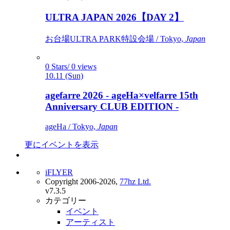
ULTRA JAPAN 2026【DAY 2】
お台場ULTRA PARK特設会場 / Tokyo,
Japan
0 Stars/ 0 views
10.11 (Sun)
agefarre 2026 - ageHa×velfarre 15th
Anniversary CLUB EDITION -
ageHa / Tokyo,
Japan
更にイベントを表示
iFLYER
Copyright 2006-2026,
77hz Ltd.
v7.3.5
カテゴリー
イベント
アーティスト