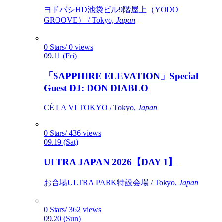
ヨドバシHD池袋ビル9階屋上（YODO
GROOVE） / Tokyo,
Japan
0 Stars/ 0 views
09.11 (Fri)
「SAPPHIRE ELEVATION」Special
Guest DJ: DON DIABLO
CÉ LA VI TOKYO / Tokyo,
Japan
0 Stars/ 436 views
09.19 (Sat)
ULTRA JAPAN 2026【DAY 1】
お台場ULTRA PARK特設会場 / Tokyo,
Japan
0 Stars/ 362 views
09.20 (Sun)