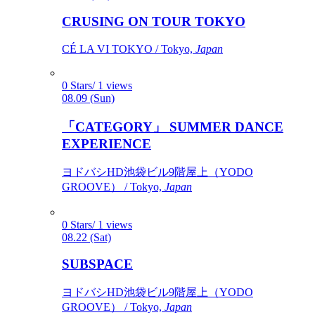
CRUSING ON TOUR TOKYO
CÉ LA VI TOKYO / Tokyo,
Japan
0 Stars/ 1 views
08.09 (Sun)
「CATEGORY」 SUMMER DANCE
EXPERIENCE
ヨドバシHD池袋ビル9階屋上（YODO
GROOVE） / Tokyo,
Japan
0 Stars/ 1 views
08.22 (Sat)
SUBSPACE
ヨドバシHD池袋ビル9階屋上（YODO
GROOVE） / Tokyo,
Japan