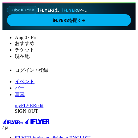
iFLYERは、
iFLYER8
へ。
次のIFLYER
✦
iFLYER8を開く
→
Aug
07
Fri
おすすめ
チケット
現在地
ログイン / 登録
イベント
バー
写真
myFLYER
edit
SIGN OUT
/ ja
iFLYER is also available in ENGLISH.