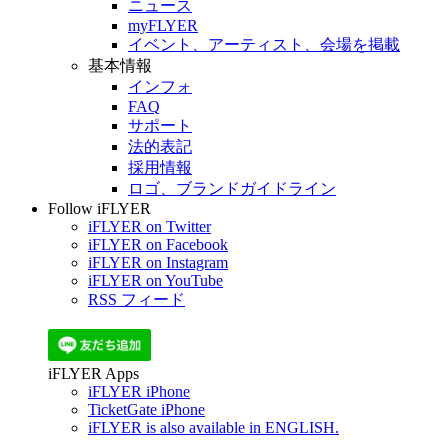
ニュース
myFLYER
イベント、アーティスト、会場を掲載
基本情報
インフォ
FAQ
サポート
法的表記
採用情報
ロゴ、ブランドガイドライン
Follow iFLYER
iFLYER on Twitter
iFLYER on Facebook
iFLYER on Instagram
iFLYER on YouTube
RSS フィード
iFLYER Apps
iFLYER iPhone
TicketGate iPhone
iFLYER is also available in ENGLISH.