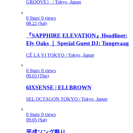
GROOVE） / Tokyo,
Japan
0 Stars/ 0 views
08.22 (Sat)
『SAPPHIRE ELEVATION』Headliner:
Ely Oaks ｜ Special Guest DJ: Tungevaag
CÉ LA VI TOKYO / Tokyo,
Japan
0 Stars/ 0 views
09.03 (Thu)
6IXSENSE | ELI BROWN
SEL OCTAGON TOKYO / Tokyo,
Japan
0 Stars/ 0 views
09.05 (Sat)
平成ソング祭り