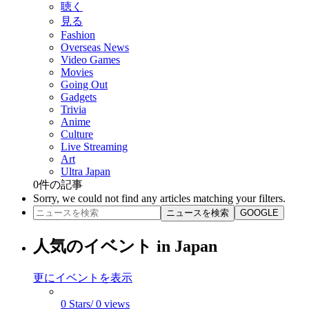
聴く
見る
Fashion
Overseas News
Video Games
Movies
Going Out
Gadgets
Trivia
Anime
Culture
Live Streaming
Art
Ultra Japan
0
件の記事
Sorry, we could not find any articles matching your filters.
ニュースを検索
GOOGLE
人気のイベント in Japan
更にイベントを表示
0 Stars/ 0 views