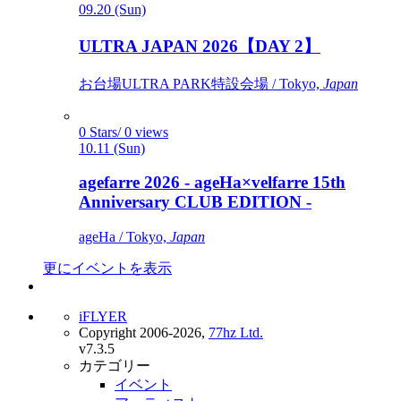
09.20 (Sun)
ULTRA JAPAN 2026【DAY 2】
お台場ULTRA PARK特設会場 / Tokyo,
Japan
0 Stars/ 0 views
10.11 (Sun)
agefarre 2026 - ageHa×velfarre 15th
Anniversary CLUB EDITION -
ageHa / Tokyo,
Japan
更にイベントを表示
iFLYER
Copyright 2006-2026,
77hz Ltd.
v7.3.5
カテゴリー
イベント