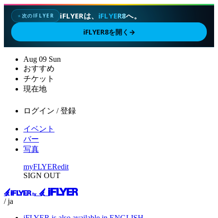
iFLYERは、
iFLYER8
へ。
次のIFLYER
✦
iFLYER8を開く
→
Aug
09
Sun
おすすめ
チケット
現在地
ログイン / 登録
イベント
バー
写真
myFLYER
edit
SIGN OUT
/ ja
iFLYER is also available in ENGLISH.