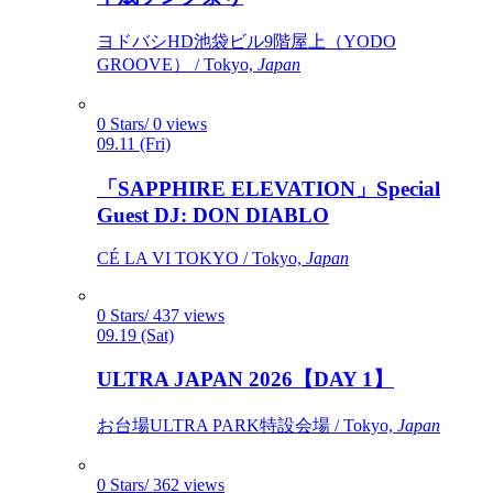
ヨドバシHD池袋ビル9階屋上（YODO
GROOVE） / Tokyo,
Japan
0 Stars/ 0 views
09.11 (Fri)
「SAPPHIRE ELEVATION」Special
Guest DJ: DON DIABLO
CÉ LA VI TOKYO / Tokyo,
Japan
0 Stars/ 437 views
09.19 (Sat)
ULTRA JAPAN 2026【DAY 1】
お台場ULTRA PARK特設会場 / Tokyo,
Japan
0 Stars/ 362 views