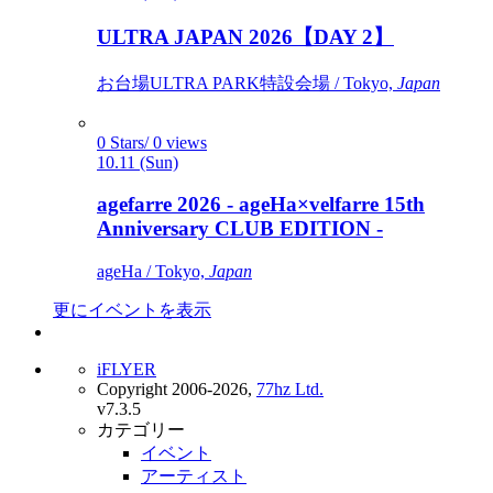
ULTRA JAPAN 2026【DAY 2】
お台場ULTRA PARK特設会場 / Tokyo,
Japan
0 Stars/ 0 views
10.11 (Sun)
agefarre 2026 - ageHa×velfarre 15th
Anniversary CLUB EDITION -
ageHa / Tokyo,
Japan
更にイベントを表示
iFLYER
Copyright 2006-2026,
77hz Ltd.
v7.3.5
カテゴリー
イベント
アーティスト