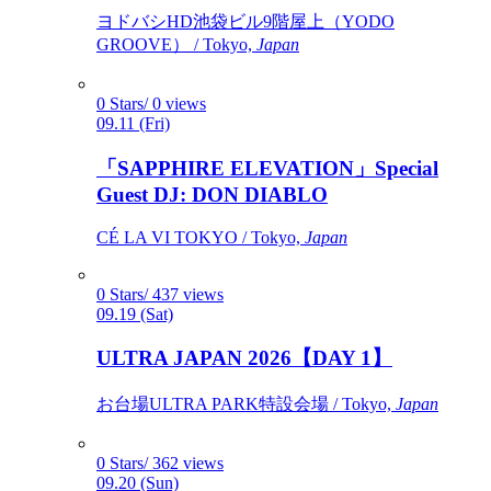
ヨドバシHD池袋ビル9階屋上（YODO
GROOVE） / Tokyo,
Japan
0 Stars/ 0 views
09.11 (Fri)
「SAPPHIRE ELEVATION」Special
Guest DJ: DON DIABLO
CÉ LA VI TOKYO / Tokyo,
Japan
0 Stars/ 437 views
09.19 (Sat)
ULTRA JAPAN 2026【DAY 1】
お台場ULTRA PARK特設会場 / Tokyo,
Japan
0 Stars/ 362 views
09.20 (Sun)