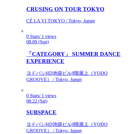
CRUSING ON TOUR TOKYO
CÉ LA VI TOKYO / Tokyo,
Japan
0 Stars/ 1 views
08.09 (Sun)
「CATEGORY」 SUMMER DANCE
EXPERIENCE
ヨドバシHD池袋ビル9階屋上（YODO
GROOVE） / Tokyo,
Japan
0 Stars/ 1 views
08.22 (Sat)
SUBSPACE
ヨドバシHD池袋ビル9階屋上（YODO
GROOVE） / Tokyo,
Japan