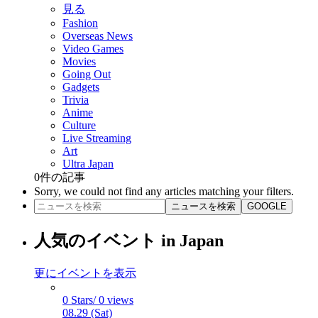
見る
Fashion
Overseas News
Video Games
Movies
Going Out
Gadgets
Trivia
Anime
Culture
Live Streaming
Art
Ultra Japan
0
件の記事
Sorry, we could not find any articles matching your filters.
ニュースを検索
GOOGLE
人気のイベント in Japan
更にイベントを表示
0 Stars/ 0 views
08.29 (Sat)