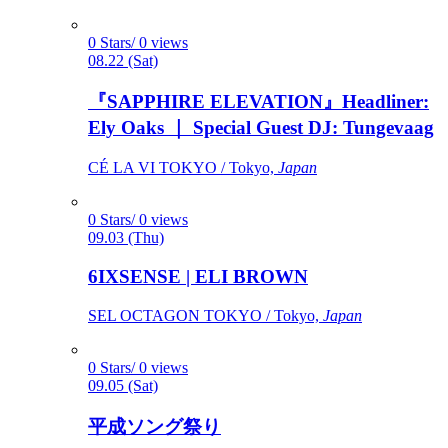
0 Stars/ 0 views
08.22 (Sat)
『SAPPHIRE ELEVATION』Headliner:
Ely Oaks ｜ Special Guest DJ: Tungevaag
CÉ LA VI TOKYO / Tokyo,
Japan
0 Stars/ 0 views
09.03 (Thu)
6IXSENSE | ELI BROWN
SEL OCTAGON TOKYO / Tokyo,
Japan
0 Stars/ 0 views
09.05 (Sat)
平成ソング祭り