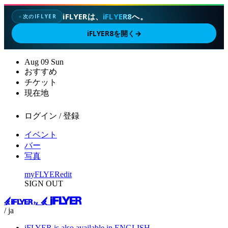
iFLYERは、
iFLYER8
へ。
次のIFLYER
✦
iFLYER8を開く
→
Aug
09
Sun
おすすめ
チケット
現在地
ログイン / 登録
イベント
バー
写真
myFLYER
edit
SIGN OUT
/ ja
iFLYER is also available in ENGLISH.