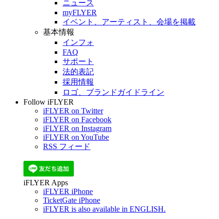
ニュース
myFLYER
イベント、アーティスト、会場を掲載
基本情報
インフォ
FAQ
サポート
法的表記
採用情報
ロゴ、ブランドガイドライン
Follow iFLYER
iFLYER on Twitter
iFLYER on Facebook
iFLYER on Instagram
iFLYER on YouTube
RSS フィード
iFLYER Apps
iFLYER iPhone
TicketGate iPhone
iFLYER is also available in ENGLISH.